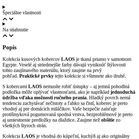
Špeciálne vlastnosti
Na stiahnutie
Popis
Kolekcia
kusových kobercov
LAOS
je tkaná priamo v samotnom
Egypte. Veselé aj striedmejšie farby dávajú vyniknúť štýlovosti
tohto zaujímavého materiálu, ktorý zaujme na prvý
pohľad.
Praktické prvky
tejto kolekcie si všimnete ako druhé.
S kobercami
LAOS
nemusíte robiť ústupky – aj jemná pohodlná
podložka môže oplývať vlastnosťami, ako je napríklad
jednoduchá
údržba vďaka možnosti ručného prania
. Hladký povrch nemá
tendenciu zachytávať nečistoty a ľahko sa čistí, koberec je preto
vhodný aj pre domácich miláčikov. Vaše bezpečie zaisťuje
protišmyková pogumovaná spodná vrstva, bezproblémové je preto
aj umiestnenie predložky na dlaždice. Zaujme tiež
obšitie
zo
všetkých štyroch strán.
Kolekcia
LAOS
je vhodná do kúpeľní, kuchýň aj ako originálny