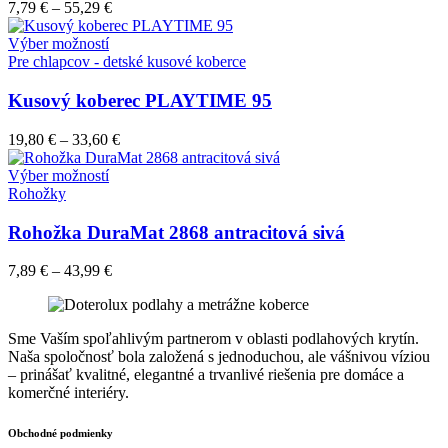
Možnosti
7,79
€
–
55,29
€
si
môžete
Tento
Výber možností
vybrať
produkt
Pre chlapcov - detské kusové koberce
na
má
stránke
viacero
Kusový koberec PLAYTIME 95
produktu.
variantov.
Možnosti
19,80
€
–
33,60
€
si
môžete
Tento
Výber možností
vybrať
produkt
Rohožky
na
má
stránke
viacero
Rohožka DuraMat 2868 antracitová sivá
produktu.
variantov.
Možnosti
7,89
€
–
43,99
€
si
môžete
vybrať
na
Sme Vaším spoľahlivým partnerom v oblasti podlahových krytín.
stránke
Naša spoločnosť bola založená s jednoduchou, ale vášnivou víziou
produktu.
– prinášať kvalitné, elegantné a trvanlivé riešenia pre domáce a
komerčné interiéry.
Obchodné podmienky