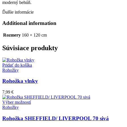
moderný behúň.
Ďalšie informácie
Additional information
Rozmery
160 × 120 cm
Súvisiace produkty
Pridať do košíka
Rohožky
Rohožka vlnky
7,99
€
Tento
Výber možností
produkt
Rohožky
má
viacero
Rohožka SHEFFIELD/ LIVERPOOL 70 sivá
variantov.