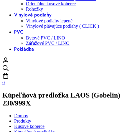
Orientálne kusové koberce
Rohožky
Vinylové podlahy
Vinylové podlahy lepené
Vinylové plávajúce podlahy ( CLICK )
PVC
Bytové PVC / LINO
Záťažové PVC / LINO
Pokládka
0
Kúpeľňová predložka LAOS (Gobelin)
230/999X
Domov
Produkty
Kusové koberce
Kúpeľňové predložky