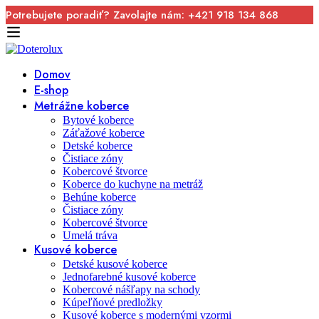
Potrebujete poradiť? Zavolajte nám: +421 918 134 868
Domov
E-shop
Metrážne koberce
Bytové koberce
Záťažové koberce
Detské koberce
Čistiace zóny
Kobercové štvorce
Koberce do kuchyne na metráž
Behúne koberce
Čistiace zóny
Kobercové štvorce
Umelá tráva
Kusové koberce
Detské kusové koberce
Jednofarebné kusové koberce
Kobercové nášľapy na schody
Kúpeľňové predložky
Kusové koberce s modernými vzormi