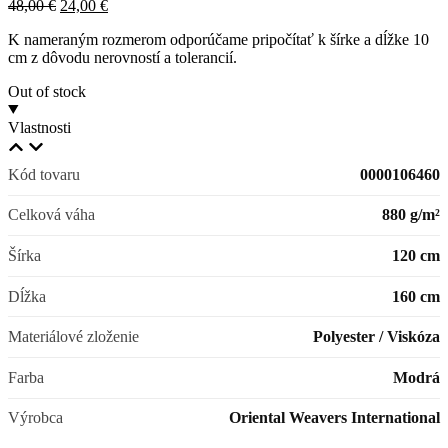
Pôvodná
Aktuálna
48,00
€
24,00
€
cena
cena
K nameraným rozmerom odporúčame pripočítať k šírke a dĺžke 10
bola:
je:
cm z dôvodu nerovností a tolerancií.
48,00 €.
24,00 €.
Out of stock
Vlastnosti
Kód tovaru
0000106460
Celková váha
880 g/m²
Šírka
120 cm
Dĺžka
160 cm
Materiálové zloženie
Polyester / Viskóza
Farba
Modrá
Výrobca
Oriental Weavers International