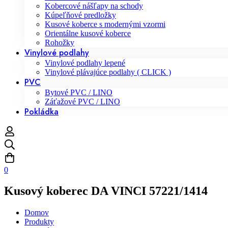
Kobercové nášľapy na schody
Kúpeľňové predložky
Kusové koberce s modernými vzormi
Orientálne kusové koberce
Rohožky
Vinylové podlahy
Vinylové podlahy lepené
Vinylové plávajúce podlahy ( CLICK )
PVC
Bytové PVC / LINO
Záťažové PVC / LINO
Pokládka
0
Kusový koberec DA VINCI 57221/1414
Domov
Produkty