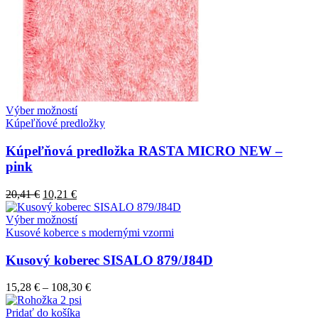
Výber možností
Kúpeľňové predložky
Kúpeľňová predložka RASTA MICRO NEW –
pink
20,41
€
10,21
€
Výber možností
Kusové koberce s modernými vzormi
Kusový koberec SISALO 879/J84D
15,28
€
–
108,30
€
Pridať do košíka