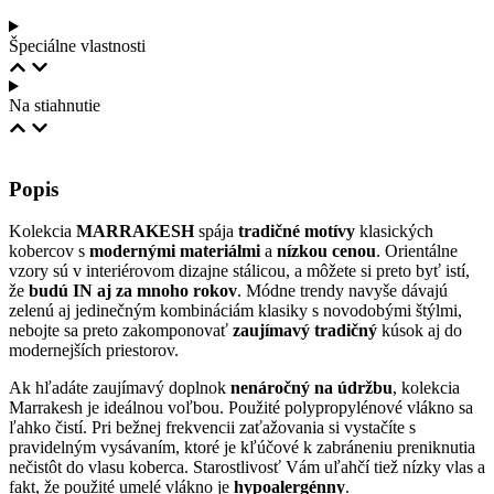
Špeciálne vlastnosti
Na stiahnutie
Popis
Kolekcia
MARRAKESH
spája
tradičné motívy
klasických
kobercov s
modernými materiálmi
a
nízkou cenou
. Orientálne
vzory sú v interiérovom dizajne stálicou, a môžete si preto byť istí,
že
budú IN aj za mnoho rokov
. Módne trendy navyše dávajú
zelenú aj jedinečným kombináciám klasiky s novodobými štýlmi,
nebojte sa preto zakomponovať
zaujímavý tradičný
kúsok aj do
modernejších priestorov.
Ak hľadáte zaujímavý doplnok
nenáročný na údržbu
, kolekcia
Marrakesh je ideálnou voľbou. Použité polypropylénové vlákno sa
ľahko čistí. Pri bežnej frekvencii zaťažovania si vystačíte s
pravidelným vysávaním, ktoré je kľúčové k zabráneniu preniknutia
nečistôt do vlasu koberca. Starostlivosť Vám uľahčí tiež nízky vlas a
fakt, že použité umelé vlákno je
hypoalergénny
.