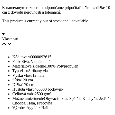
K nameraným rozmerom odporúčame pripočítať k šírke a dĺžke 10
cm z dôvodu nerovností a tolerancií.
This product is currently out of stock and unavailable.
Vlastnosti
Kód tovaru
0000092615
Farba
Sivá, Viacfarebné
Materiálové zloženie
100% Polypropylen
Typ vlasu
Strihaný vlas
Výška vlasu
12 mm
Šírka
120 cm
Dĺžka
170 cm
Hustota vlasu
400000 bodov/m²
Celková váha
2500 g/m²
Možné umiestnenie
Obývacia izba, Spálňa, Kuchyňa, Jedálňa,
Chodba, Hala, Pracovňa
Výrobca
Ayyildiz Hali