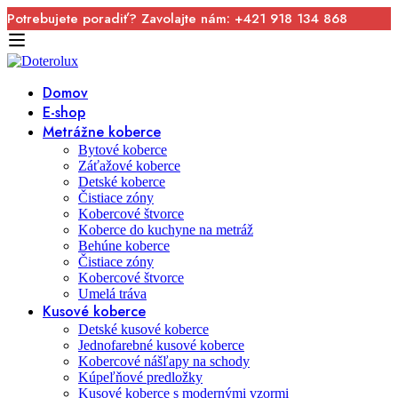
Potrebujete poradiť? Zavolajte nám: +421 918 134 868
Domov
E-shop
Metrážne koberce
Bytové koberce
Záťažové koberce
Detské koberce
Čistiace zóny
Kobercové štvorce
Koberce do kuchyne na metráž
Behúne koberce
Čistiace zóny
Kobercové štvorce
Umelá tráva
Kusové koberce
Detské kusové koberce
Jednofarebné kusové koberce
Kobercové nášľapy na schody
Kúpeľňové predložky
Kusové koberce s modernými vzormi