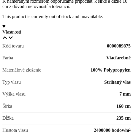
K nameraným rozmerom odporúčame pripočítať k šírke a dĺžke 10
cm z dôvodu nerovností a tolerancií.
This product is currently out of stock and unavailable.
Vlastnosti
Kód tovaru
0000089875
Farba
Viacfarebné
Materiálové zloženie
100% Polypropylen
Typ vlasu
Strihaný vlas
Výška vlasu
7 mm
Šírka
160 cm
Dĺžka
235 cm
Hustota vlasu
2400000 bodov/m²