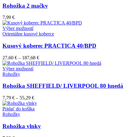
Rohožka 2 mačky
7,99
€
Tento
Výber možností
produkt
Orientálne kusové koberce
má
viacero
Kusový koberec PRACTICA 40/BPD
variantov.
Možnosti
27,60
€
–
187,68
€
si
môžete
Tento
Výber možností
vybrať
produkt
Rohožky
na
má
stránke
viacero
Rohožka SHEFFIELD/ LIVERPOOL 80 hnedá
produktu.
variantov.
Možnosti
7,79
€
–
55,29
€
si
môžete
Pridať do košíka
vybrať
Rohožky
na
stránke
Rohožka vlnky
produktu.