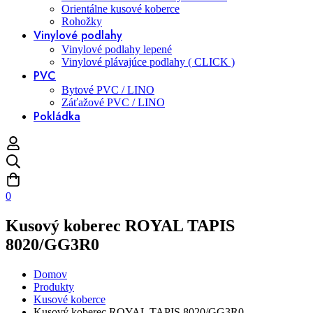
Orientálne kusové koberce
Rohožky
Vinylové podlahy
Vinylové podlahy lepené
Vinylové plávajúce podlahy ( CLICK )
PVC
Bytové PVC / LINO
Záťažové PVC / LINO
Pokládka
0
Kusový koberec ROYAL TAPIS
8020/GG3R0
Domov
Produkty
Kusové koberce
Kusový koberec ROYAL TAPIS 8020/GG3R0