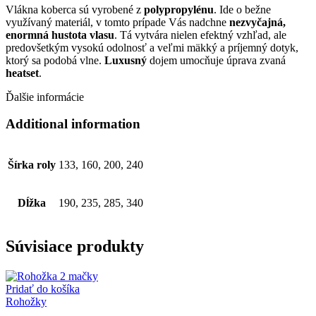
Vlákna koberca sú vyrobené z
polypropylénu
. Ide o bežne
využívaný materiál, v tomto prípade Vás nadchne
nezvyčajná,
enormná hustota vlasu
. Tá vytvára nielen efektný vzhľad, ale
predovšetkým vysokú odolnosť a veľmi mäkký a príjemný dotyk,
ktorý sa podobá vlne.
Luxusný
dojem umocňuje úprava zvaná
heatset
.
Ďalšie informácie
Additional information
Šírka roly
133, 160, 200, 240
Dĺžka
190, 235, 285, 340
Súvisiace produkty
Pridať do košíka
Rohožky