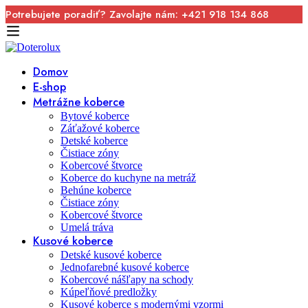
Potrebujete poradiť? Zavolajte nám: +421 918 134 868
Domov
E-shop
Metrážne koberce
Bytové koberce
Záťažové koberce
Detské koberce
Čistiace zóny
Kobercové štvorce
Koberce do kuchyne na metráž
Behúne koberce
Čistiace zóny
Kobercové štvorce
Umelá tráva
Kusové koberce
Detské kusové koberce
Jednofarebné kusové koberce
Kobercové nášľapy na schody
Kúpeľňové predložky
Kusové koberce s modernými vzormi