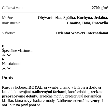
Celková váha
2700 g/m²
Možné
Obývacia izba, Spálňa, Kuchyňa, Jedálňa,
umiestnenie
Chodba, Hala, Pracovňa
Výrobca
Oriental Weavers International
Špeciálne vlastnosti
Na stiahnutie
Popis
Kusový koberec
ROYAL
sa vyrába priamo v Egypte a doslova
lahodí oku svojimi
nádhernými farbami
, ktoré zdobia
precízne
prepracované detaily
. Tradičné motívy predstavujú nestarnúcu
klasiku, ktorá nevychádza z módy. Nádherné
orientálne vzory
si
obľúbite na prvý pohľad.