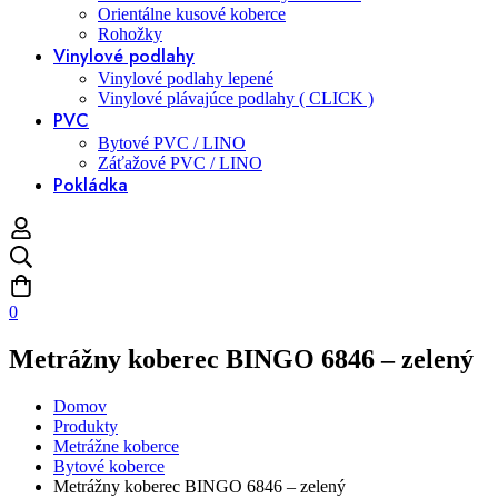
Orientálne kusové koberce
Rohožky
Vinylové podlahy
Vinylové podlahy lepené
Vinylové plávajúce podlahy ( CLICK )
PVC
Bytové PVC / LINO
Záťažové PVC / LINO
Pokládka
0
Metrážny koberec BINGO 6846 – zelený
Domov
Produkty
Metrážne koberce
Bytové koberce
Metrážny koberec BINGO 6846 – zelený