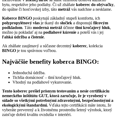
bytu, respektíve jeho podlahy. Či už zháňate
koberec do obývačky
,
do spálne či hosťovskej izby, táto
metráž
vás nadchne a nesklame.
Koberce BINGO
poskytujú základný stupeň komfortu, ich
polypropylénový vlas
je tkaný do
slučiek
a disponujú
filcovým
podkladom
. Táto
moderná metráž
účinne
tlmí kročajový hluk
,
možno ju pokladať aj na
podlahové kúrenie
a poteší vás i jej
ľahká údržba a čistenie
.
Ak zháňate zaujímavý a súčasne decentný
koberec
, kolekcia
BINGO
je tou správnou voľbou.
Najväčšie benefity koberca BINGO:
Jednoduchá údržba.
Tichšia domácnosť – tlmí kročajový hluk.
Vhodný na podlahové vykurovanie.
Tento koberec prešiel prísnym testovaním a nesie certifikáciu
nemeckého inštitútu GUT, ktorá zaručuje, že je vyrobený v
súlade so všetkými potrebnými zdravotnými, bezpečnostnými a
ekologickými štandardmi.
Vďaka tejto certifikácii máte istotu, že
vyberáte preverený a k životnému prostrediu šetrný výrobok, ktorý
zaisťuje dobrú kvalitu ovzdušia v interiéri.