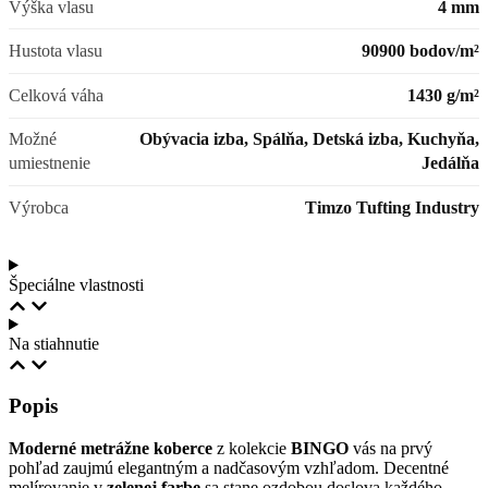
Výška vlasu
4 mm
Hustota vlasu
90900 bodov/m²
Celková váha
1430 g/m²
Možné
Obývacia izba, Spálňa, Detská izba, Kuchyňa,
umiestnenie
Jedálňa
Výrobca
Timzo Tufting Industry
Špeciálne vlastnosti
Na stiahnutie
Popis
Moderné metrážne koberce
z kolekcie
BINGO
vás na prvý
pohľad zaujmú elegantným a nadčasovým vzhľadom. Decentné
melírovanie v
zelenej farbe
sa stane ozdobou doslova každého