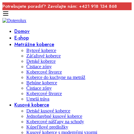
Potrebujete poradiť? Zavolajte nám: +421 918 134 868
Domov
E-shop
Metrážne koberce
Bytové koberce
Záťažové koberce
Detské koberce
Čistiace zóny
Kobercové štvorce
Koberce do kuchyne na metráž
Behúne koberce
Čistiace zóny
Kobercové štvorce
Umelá tráva
Kusové koberce
Detské kusové koberce
Jednofarebné kusové koberce
Kobercové nášľapy na schody
Kúpeľňové predložky
Kusové koberce s modernými vzormi