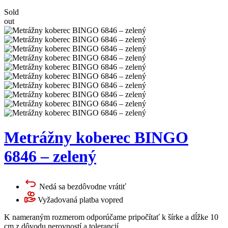
Sold
out
Metrážny koberec BINGO
6846 – zelený
Nedá sa bezdôvodne vrátiť
Vyžadovaná platba vopred
K nameraným rozmerom odporúčame pripočítať k šírke a dĺžke 10
cm z dôvodu nerovností a tolerancií.