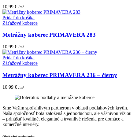
10,99
€
/m²
Pridať do košíka
Záťažové koberce
Metrážny koberec PRIMAVERA 283
10,99
€
/m²
Pridať do košíka
Záťažové koberce
Metrážny koberec PRIMAVERA 236 – čierny
10,99
€
/m²
Sme Vaším spoľahlivým partnerom v oblasti podlahových krytín.
Naša spoločnosť bola založená s jednoduchou, ale vášnivou víziou
– prinášať kvalitné, elegantné a trvanlivé riešenia pre domáce a
komerčné interiéry.
Obchodné podmienky