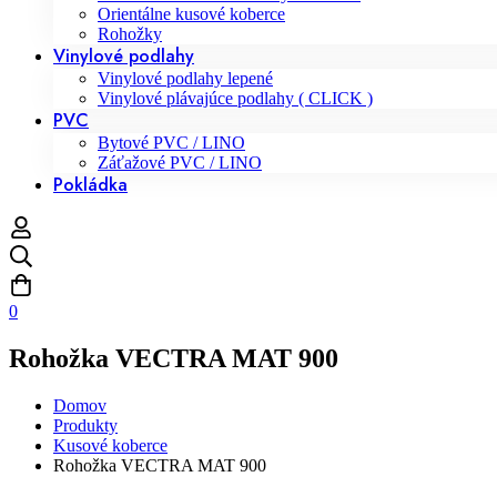
Orientálne kusové koberce
Rohožky
Vinylové podlahy
Vinylové podlahy lepené
Vinylové plávajúce podlahy ( CLICK )
PVC
Bytové PVC / LINO
Záťažové PVC / LINO
Pokládka
0
Rohožka VECTRA MAT 900
Domov
Produkty
Kusové koberce
Rohožka VECTRA MAT 900