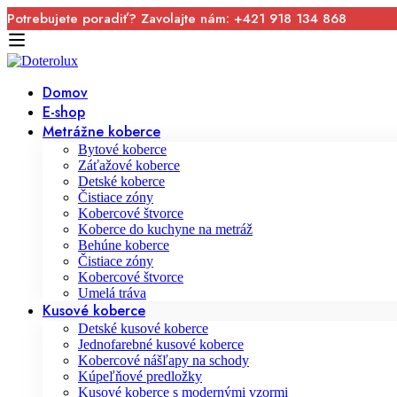
Potrebujete poradiť? Zavolajte nám: +421 918 134 868
Domov
E-shop
Metrážne koberce
Bytové koberce
Záťažové koberce
Detské koberce
Čistiace zóny
Kobercové štvorce
Koberce do kuchyne na metráž
Behúne koberce
Čistiace zóny
Kobercové štvorce
Umelá tráva
Kusové koberce
Detské kusové koberce
Jednofarebné kusové koberce
Kobercové nášľapy na schody
Kúpeľňové predložky
Kusové koberce s modernými vzormi