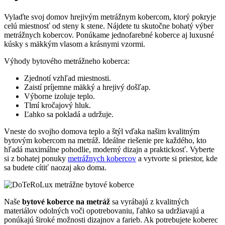
Vylaďte svoj domov hrejivým metrážnym kobercom, ktorý pokryje
celú miestnosť od steny k stene. Nájdete tu skutočne bohatý výber
metrážnych kobercov. Ponúkame jednofarebné koberce aj luxusné
kúsky s mäkkým vlasom a krásnymi vzormi.
Výhody bytového metrážneho koberca:
Zjednotí vzhľad miestnosti.
Zaistí príjemne mäkký a hrejivý došľap.
Výborne izoluje teplo.
Tlmí kročajový hluk.
Ľahko sa pokladá a udržuje.
Vneste do svojho domova teplo a štýl vďaka našim kvalitným
bytovým kobercom na metráž. Ideálne riešenie pre každého, kto
hľadá maximálne pohodlie, moderný dizajn a praktickosť. Vyberte
si z bohatej ponuky
metrážnych kobercov
a vytvorte si priestor, kde
sa budete cítiť naozaj ako doma.
Naše
bytové koberce na metráž
sa vyrábajú z kvalitných
materiálov odolných voči opotrebovaniu, ľahko sa udržiavajú a
ponúkajú široké možnosti dizajnov a farieb. Ak potrebujete koberec