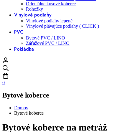
Orientálne kusové koberce
Rohožky
Vinylové podlahy
Vinylové podlahy lepené
Vinylové plávajúce podlahy ( CLICK )
PVC
Bytové PVC / LINO
Záťažové PVC / LINO
Pokládka
0
Bytové koberce
Domov
Bytové koberce
Bytové koberce na metráž