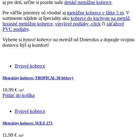
aj pre deti, určite si pozrite naše
detské metrážne koberce
.
Pre väčšie priestory sú vhodné aj
metrážne koberce v šírke 5 m
. V
sortimente nájdete aj špeciality ako
koberce do kuchyne na metráž
,
luxusné metrážne koberce
,
vinylové podlahy -click
či
záťažové
PVC podlahy
.
Vyberte si
bytové koberce na metráž
od Doterolux a doprajte svojmu
domovu štýl aj komfort!
Bytové koberce
Metrážny koberec TROPICAL 30 béžový
10,99
€
/m²
Pridať do košíka
Bytové koberce
Metrážny koberec SUEZ 275
11,99
€
/m²