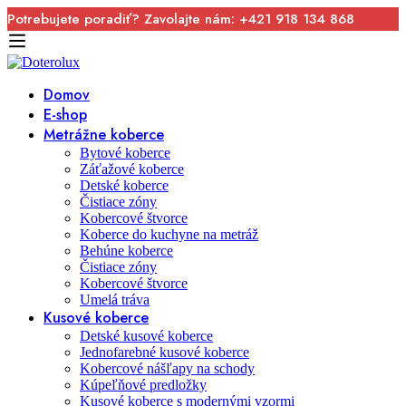
Potrebujete poradiť? Zavolajte nám: +421 918 134 868
Domov
E-shop
Metrážne koberce
Bytové koberce
Záťažové koberce
Detské koberce
Čistiace zóny
Kobercové štvorce
Koberce do kuchyne na metráž
Behúne koberce
Čistiace zóny
Kobercové štvorce
Umelá tráva
Kusové koberce
Detské kusové koberce
Jednofarebné kusové koberce
Kobercové nášľapy na schody
Kúpeľňové predložky
Kusové koberce s modernými vzormi