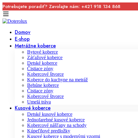
Potrebujete poradiť? Zavolajte nám: +421 918 134 868
Domov
E-shop
Metrážne koberce
Bytové koberce
Záťažové koberce
Detské koberce
Čistiace zóny
Kobercové štvorce
Koberce do kuchyne na metráž
Behúne koberce
Čistiace zóny
Kobercové štvorce
Umelá tráva
Kusové koberce
Detské kusové koberce
Jednofarebné kusové koberce
Kobercové nášľapy na schody
Kúpeľňové predložky
Kusové koberce s modernými vzormi