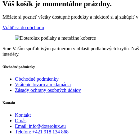
Váš košík je momentálne prázdny.
Môžete si pozrieť všetky dostupné produkty a niektoré si aj zakúpiť 
Vrátiť sa do obchodu
Sme Vaším spoľahlivým partnerom v oblasti podlahových krytín. Naša 
interiéry.
Obchodné podmienky
Obchodné podmienky
Vrátenie tovaru a reklamácia
Zásady ochrany osobných údajov
Kontakt
Kontakt
O nás
Email: info@doterolux.eu
Telefón: +421 918 134 868