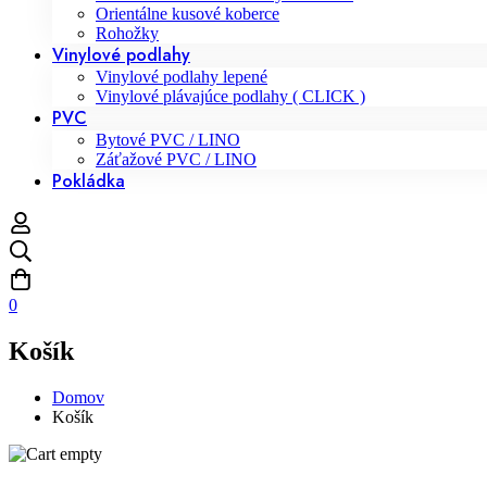
Orientálne kusové koberce
Rohožky
Vinylové podlahy
Vinylové podlahy lepené
Vinylové plávajúce podlahy ( CLICK )
PVC
Bytové PVC / LINO
Záťažové PVC / LINO
Pokládka
0
Košík
Domov
Košík