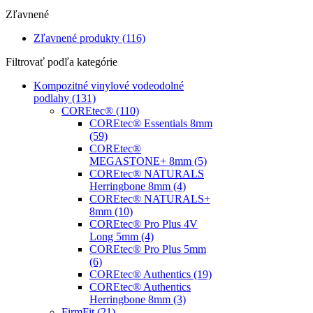
Zľavnené
Zľavnené produkty
(116)
Filtrovať podľa kategórie
Kompozitné vinylové vodeodolné
podlahy
(131)
COREtec®
(110)
COREtec® Essentials 8mm
(59)
COREtec®
MEGASTONE+ 8mm
(5)
COREtec® NATURALS
Herringbone 8mm
(4)
COREtec® NATURALS+
8mm
(10)
COREtec® Pro Plus 4V
Long 5mm
(4)
COREtec® Pro Plus 5mm
(6)
COREtec® Authentics
(19)
COREtec® Authentics
Herringbone 8mm
(3)
FirmFit
(21)