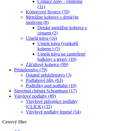
Čistiace zóny - vnútorné
(31)
Kobercové štvorce
(70)
Metrážne koberce s detským
motívom
(8)
Detské metrážne koberce s
cestami
(2)
Umelá tráva
(16)
Umelá tráva (vonkajší
koberec)
(5)
Umelá tráva na zastrešené
balkóny a terasy
(10)
Záťažové koberce
(99)
Príslušenstvo
(79)
Ostatné príslušenstvo
(3)
Podlahové lišty
(63)
Podložky pod podlahu
(10)
Stavebná chémia Schomburg
(17)
Vinylové podlahy
(89)
Vinylové plávajúce podlahy
(CLICK)
(35)
Vinylové podlahy lepené
(54)
Cenový filter