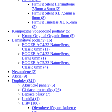
FirmFit Silent Herringbone
7,5mm a 8mm
(2)
FirmFit Silent XL 7,5mm a
8mm
(8)
FirmFit Timeless XL 6,5mm
(2)
Kompozitné vodeodolné podlahy
(5)
Krono Original Organic 8mm
(5)
Laminátové podlahy
(16)
EGGER AC4/32 NatureSense
Classic 8mm
(11)
EGGER AC4/32 NatureSense
Large 8mm
(1)
EGGER AC5/33 NatureSense
Classic 8mm
(4)
Nezaradené
(2)
Akcia
(9)
Doplnky
(341)
Akustické panely
(5)
Čistiace prostriedky
(26)
Lepiace pásky
(7)
Lepidlá
(1)
Lišty
(186)
Obvodové lišty pre koberce