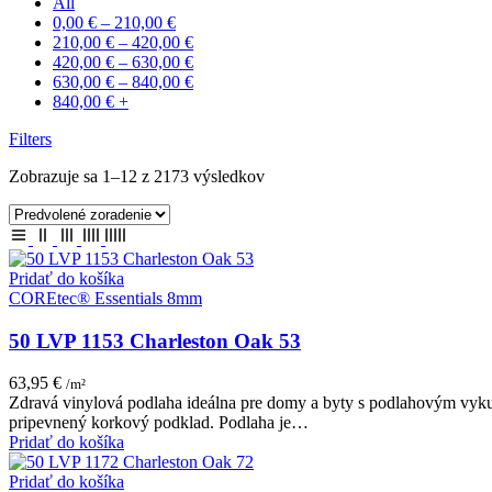
All
0,00
€
–
210,00
€
210,00
€
–
420,00
€
420,00
€
–
630,00
€
630,00
€
–
840,00
€
840,00
€
+
Filters
Zobrazuje sa 1–12 z 2173 výsledkov
Pridať do košíka
COREtec® Essentials 8mm
50 LVP 1153 Charleston Oak 53
63,95
€
/m²
Zdravá vinylová podlaha ideálna pre domy a byty s podlahovým vy
pripevnený korkový podklad. Podlaha je…
Pridať do košíka
Pridať do košíka