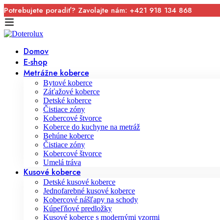
Potrebujete poradiť? Zavolajte nám: +421 918 134 868
Domov
E-shop
Metrážne koberce
Bytové koberce
Záťažové koberce
Detské koberce
Čistiace zóny
Kobercové štvorce
Koberce do kuchyne na metráž
Behúne koberce
Čistiace zóny
Kobercové štvorce
Umelá tráva
Kusové koberce
Detské kusové koberce
Jednofarebné kusové koberce
Kobercové nášľapy na schody
Kúpeľňové predložky
Kusové koberce s modernými vzormi