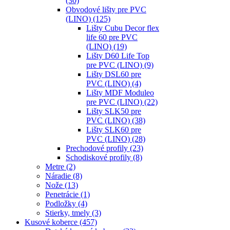
(30)
Obvodové lišty pre PVC
(LINO)
(125)
Lišty Cubu Decor flex
life 60 pre PVC
(LINO)
(19)
Lišty D60 Life Top
pre PVC (LINO)
(9)
Lišty DSL60 pre
PVC (LINO)
(4)
Lišty MDF Moduleo
pre PVC (LINO)
(22)
Lišty SLK50 pre
PVC (LINO)
(38)
Lišty SLK60 pre
PVC (LINO)
(28)
Prechodové profily
(23)
Schodiskové profily
(8)
Metre
(2)
Náradie
(8)
Nože
(13)
Penetrácie
(1)
Podložky
(4)
Stierky, tmely
(3)
Kusové koberce
(457)