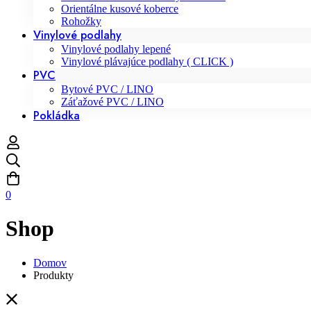
Orientálne kusové koberce
Rohožky
Vinylové podlahy
Vinylové podlahy lepené
Vinylové plávajúce podlahy ( CLICK )
PVC
Bytové PVC / LINO
Záťažové PVC / LINO
Pokládka
0
Shop
Domov
Produkty