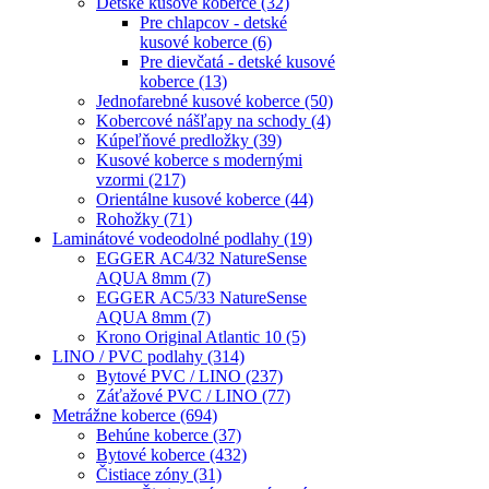
Detské kusové koberce
(32)
Pre chlapcov - detské
kusové koberce
(6)
Pre dievčatá - detské kusové
koberce
(13)
Jednofarebné kusové koberce
(50)
Kobercové nášľapy na schody
(4)
Kúpeľňové predložky
(39)
Kusové koberce s modernými
vzormi
(217)
Orientálne kusové koberce
(44)
Rohožky
(71)
Laminátové vodeodolné podlahy
(19)
EGGER AC4/32 NatureSense
AQUA 8mm
(7)
EGGER AC5/33 NatureSense
AQUA 8mm
(7)
Krono Original Atlantic 10
(5)
LINO / PVC podlahy
(314)
Bytové PVC / LINO
(237)
Záťažové PVC / LINO
(77)
Metrážne koberce
(694)
Behúne koberce
(37)
Bytové koberce
(432)
Čistiace zóny
(31)