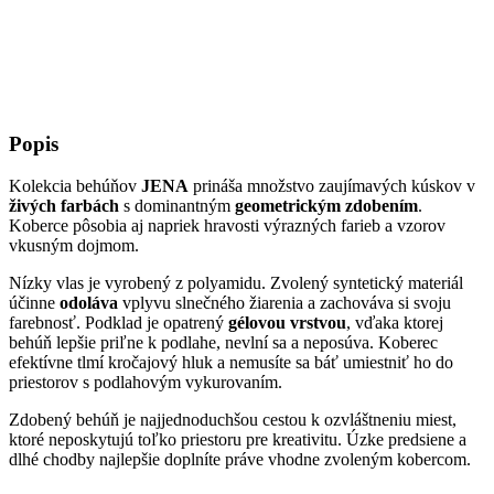
Popis
Kolekcia behúňov
JENA
prináša množstvo zaujímavých kúskov v
živých farbách
s dominantným
geometrickým zdobením
.
Koberce pôsobia aj napriek hravosti výrazných farieb a vzorov
vkusným dojmom.
Nízky vlas je vyrobený z polyamidu. Zvolený syntetický materiál
účinne
odoláva
vplyvu slnečného žiarenia a zachováva si svoju
farebnosť. Podklad je opatrený
gélovou vrstvou
, vďaka ktorej
behúň lepšie priľne k podlahe, nevlní sa a neposúva. Koberec
efektívne tlmí kročajový hluk a nemusíte sa báť umiestniť ho do
priestorov s podlahovým vykurovaním.
Zdobený behúň je najjednoduchšou cestou k ozvláštneniu miest,
ktoré neposkytujú toľko priestoru pre kreativitu. Úzke predsiene a
dlhé chodby najlepšie doplníte práve vhodne zvoleným kobercom.