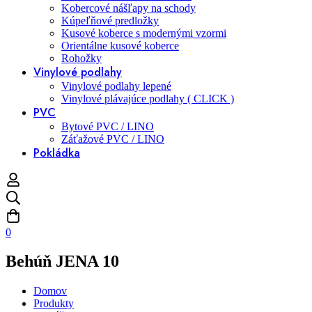
Kobercové nášľapy na schody
Kúpeľňové predložky
Kusové koberce s modernými vzormi
Orientálne kusové koberce
Rohožky
Vinylové podlahy
Vinylové podlahy lepené
Vinylové plávajúce podlahy ( CLICK )
PVC
Bytové PVC / LINO
Záťažové PVC / LINO
Pokládka
0
Behúň JENA 10
Domov
Produkty