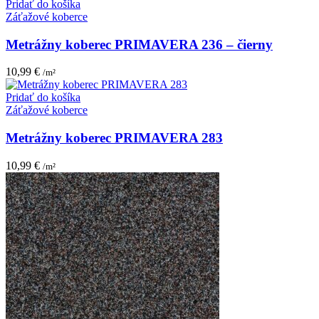
Pridať do košíka
Záťažové koberce
Metrážny koberec PRIMAVERA 236 – čierny
10,99
€
/m²
Pridať do košíka
Záťažové koberce
Metrážny koberec PRIMAVERA 283
10,99
€
/m²