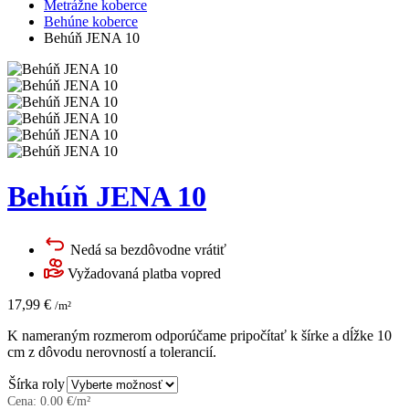
Metrážne koberce
Behúne koberce
Behúň JENA 10
Behúň JENA 10
Nedá sa bezdôvodne vrátiť
Vyžadovaná platba vopred
17,99
€
/m²
K nameraným rozmerom odporúčame pripočítať k šírke a dĺžke 10
cm z dôvodu nerovností a tolerancií.
Šírka roly
Cena:
0.00
€/m²