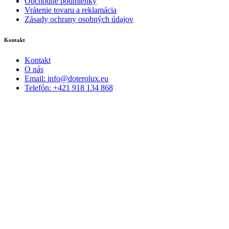
Obchodné podmienky
Vrátenie tovaru a reklamácia
Zásady ochrany osobných údajov
Kontakt
Kontakt
O nás
Email: info@doterolux.eu
Telefón: +421 918 134 868