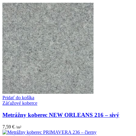
Pridať do košíka
Záťažové koberce
Metrážny koberec NEW ORLEANS 216 – sivý
7,59
€
/m²