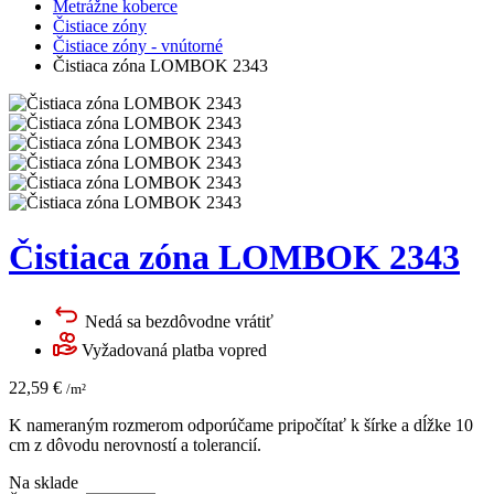
Metrážne koberce
Čistiace zóny
Čistiace zóny - vnútorné
Čistiaca zóna LOMBOK 2343
Čistiaca zóna LOMBOK 2343
Nedá sa bezdôvodne vrátiť
Vyžadovaná platba vopred
22,59
€
/m²
K nameraným rozmerom odporúčame pripočítať k šírke a dĺžke 10
cm z dôvodu nerovností a tolerancií.
Na sklade