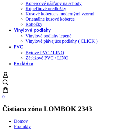
Kobercové nášľapy na schody
Kúpeľňové predložky
Kusové koberce s modernými vzormi
Orientálne kusové koberce
Rohožky
Vinylové podlahy
Vinylové podlahy lepené
Vinylové plávajúce podlahy ( CLICK )
PVC
Bytové PVC / LINO
Záťažové PVC / LINO
Pokládka
0
Čistiaca zóna LOMBOK 2343
Domov
Produkty