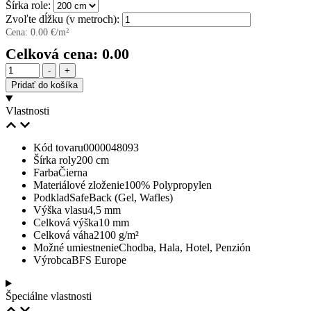
Šírka role:
Zvoľte dĺžku (v metroch):
Cena:
0.00
€/m²
Celková cena:
0.00
Množstvo
-
+
Pridať do košíka
Vlastnosti
Kód tovaru
0000048093
Šírka roly
200 cm
Farba
Čierna
Materiálové zloženie
100% Polypropylen
Podklad
SafeBack (Gel, Wafles)
Výška vlasu
4,5 mm
Celková výška
10 mm
Celková váha
2100 g/m²
Možné umiestnenie
Chodba, Hala, Hotel, Penzión
Výrobca
BFS Europe
Špeciálne vlastnosti