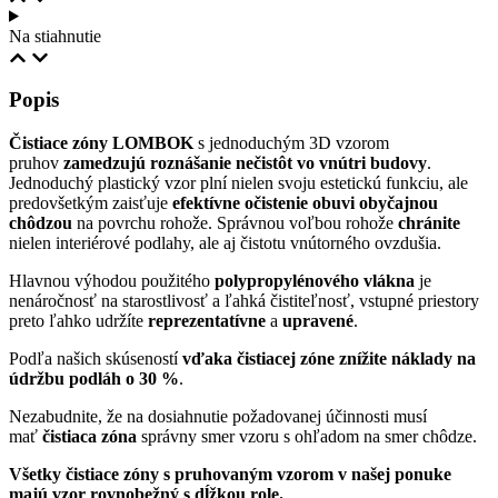
Na stiahnutie
Popis
Čistiace zóny LOMBOK
s jednoduchým 3D vzorom
pruhov
zamedzujú roznášanie nečistôt vo vnútri budovy
.
Jednoduchý plastický vzor plní nielen svoju estetickú funkciu, ale
predovšetkým zaisťuje
efektívne očistenie obuvi obyčajnou
chôdzou
na povrchu rohože. Správnou voľbou rohože
chránite
nielen interiérové podlahy, ale aj čistotu vnútorného ovzdušia.
Hlavnou výhodou použitého
polypropylénového vlákna
je
nenáročnosť na starostlivosť a ľahká čistiteľnosť, vstupné priestory
preto ľahko udržíte
reprezentatívne
a
upravené
.
Podľa našich skúseností
vďaka čistiacej zóne znížite náklady na
údržbu podláh o 30 %
.
Nezabudnite, že na dosiahnutie požadovanej účinnosti musí
mať
čistiaca zóna
správny smer vzoru s ohľadom na smer chôdze.
Všetky čistiace zóny s pruhovaným vzorom v našej ponuke
majú vzor rovnobežný s dĺžkou role.