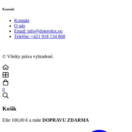
Kontakt
Kontakt
O nás
Email: info@doterolux.eu
Telefón: +421 918 134 868
© Všetky práva vyhradené.
0
Košik
Ešte
100,00
€
a máte
DOPRAVU ZDARMA