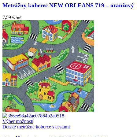
Metrážny koberec NEW ORLEANS 719 – oranžový
7,59
€
/m²
Tento
Výber možností
produkt
Detské metrážne koberce s cestami
má