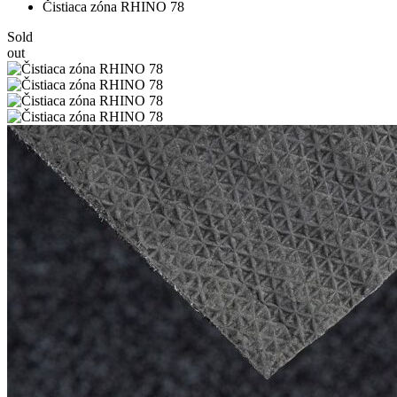
Čistiaca zóna RHINO 78
Sold
out