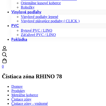
Orientálne kusové koberce
Rohožky
Vinylové podlahy
Vinylové podlahy lepené
Vinylové plávajúce podlahy ( CLICK )
PVC
Bytové PVC / LINO
Záťažové PVC / LINO
Pokládka
0
Čistiaca zóna RHINO 78
Domov
Produkty
Metrážne koberce
Čistiace zóny
Čistiace zóny - vnútorné