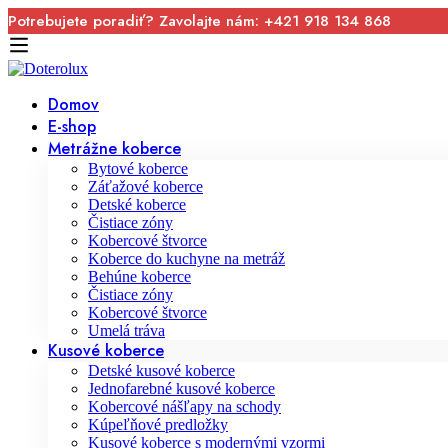
Potrebujete poradiť? Zavolajte nám: +421 918 134 868
Domov
E-shop
Metrážne koberce
Bytové koberce
Záťažové koberce
Detské koberce
Čistiace zóny
Kobercové štvorce
Koberce do kuchyne na metráž
Behúne koberce
Čistiace zóny
Kobercové štvorce
Umelá tráva
Kusové koberce
Detské kusové koberce
Jednofarebné kusové koberce
Kobercové nášľapy na schody
Kúpeľňové predložky
Kusové koberce s modernými vzormi