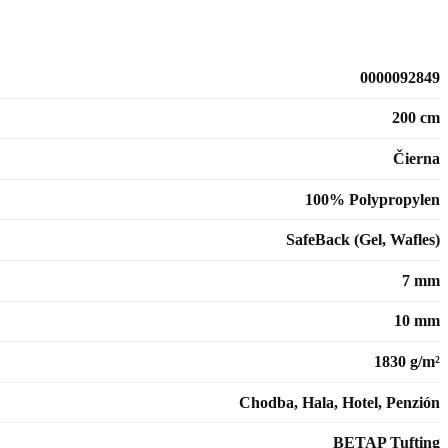
0000092849
200 cm
Čierna
100% Polypropylen
SafeBack (Gel, Wafles)
7 mm
10 mm
1830 g/m²
Chodba, Hala, Hotel, Penzión
BETAP Tufting