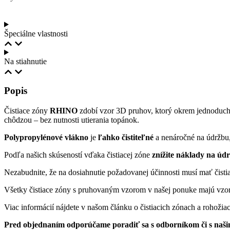
Špeciálne vlastnosti
Na stiahnutie
Popis
Čistiace zóny
RHINO
zdobí vzor 3D pruhov, ktorý okrem jednoduche
chôdzou – bez nutnosti utierania topánok.
Polypropylénové vlákno
je
ľahko čistiteľné
a nenáročné na údržbu,
Podľa našich skúseností vďaka čistiacej zóne
znížite náklady na ú
Nezabudnite, že na dosiahnutie požadovanej účinnosti musí mať čist
Všetky čistiace zóny s pruhovaným vzorom v našej ponuke majú vzor 
Viac informácií nájdete v našom článku o čistiacich zónach a rohožia
Pred objednaním odporúčame poradiť sa s odborníkom či s našim