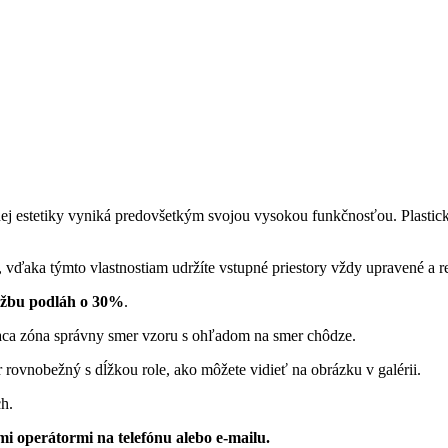
j estetiky vyniká predovšetkým svojou vysokou funkčnosťou. Plastický
 vďaka týmto vlastnostiam udržíte vstupné priestory vždy upravené a r
držbu podláh o 30%
.
iaca zóna správny smer vzoru s ohľadom na smer chôdze.
rovnobežný s dĺžkou role, ako môžete vidieť na obrázku v galérii.
ch.
i operátormi na telefónu alebo e-mailu.