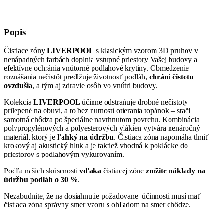
Popis
Čistiace zóny
LIVERPOOL
s klasickým vzorom 3D pruhov v
nenápadných farbách doplnia vstupné priestory Vašej budovy a
efektívne ochránia vnútorné podlahové krytiny. Obmedzenie
roznášania nečistôt predlžuje životnosť podláh,
chráni čistotu
ovzdušia
, a tým aj zdravie osôb vo vnútri budovy.
Kolekcia
LIVERPOOL
účinne odstraňuje drobné nečistoty
prilepené na obuvi, a to
bez nutnosti otierania topánok
– stačí
samotná chôdza po špeciálne navrhnutom povrchu. Kombinácia
polypropylénových a polyesterových vlákien vytvára nenáročný
materiál, ktorý je
ľahký na údržbu
. Čistiaca zóna napomáha tlmiť
krokový aj akustický hluk a je taktiež vhodná k pokládke do
priestorov s podlahovým vykurovaním.
Podľa našich skúseností
vďaka
čistiacej zóne
znížite náklady na
údržbu podláh o 30 %
.
Nezabudnite, že na dosiahnutie požadovanej účinnosti musí mať
čistiaca zóna správny smer vzoru s ohľadom na smer chôdze.