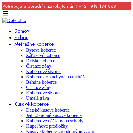
Potrebujete poradiť? Zavolajte nám: +421 918 134 868
Domov
E-shop
Metrážne koberce
Bytové koberce
Záťažové koberce
Detské koberce
Čistiace zóny
Kobercové štvorce
Koberce do kuchyne na metráž
Behúne koberce
Čistiace zóny
Kobercové štvorce
Umelá tráva
Kusové koberce
Detské kusové koberce
Jednofarebné kusové koberce
Kobercové nášľapy na schody
Kúpeľňové predložky
Kusové koberce s modernými vzormi