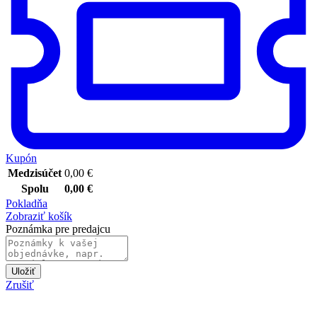
Kupón
Medzisúčet
0,00
€
Spolu
0,00
€
Pokladňa
Zobraziť košík
Poznámka pre predajcu
Uložiť
Zrušiť