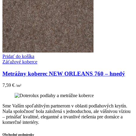
Pridať do košíka
Záťažové koberce
Metrážny koberec NEW ORLEANS 760 – hnedý
7,59
€
/m²
Sme Vaším spoľahlivým partnerom v oblasti podlahových krytín.
Naša spoločnosť bola založená s jednoduchou, ale vášnivou víziou
– prinášať kvalitné, elegantné a trvanlivé riešenia pre domáce a
komerčné interiéry.
Obchodné podmienky