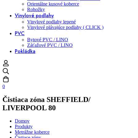
Orientálne kusové koberce
Rohožky
Vinylové podlahy
Vinylové podlahy lepené
Vinylové plávajúce podlahy ( CLICK )
PVC
Bytové PVC / LINO
Záťažové PVC / LINO
Pokládka
0
Čistiaca zóna SHEFFIELD/
LIVERPOOL 80
Domov
Produkty
Metrážne koberce
Čistiace zóny