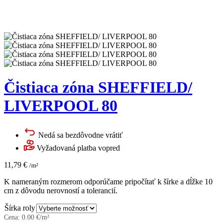
Čistiaca zóna SHEFFIELD/
LIVERPOOL 80
Nedá sa bezdôvodne vrátiť
Vyžadovaná platba vopred
11,79
€
/m²
K nameraným rozmerom odporúčame pripočítať k šírke a dĺžke 10
cm z dôvodu nerovností a tolerancií.
Šírka roly
Cena:
0.00
€/m²