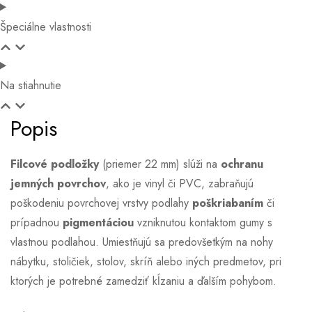
Špeciálne vlastnosti
Na stiahnutie
Popis
Filcové podložky
(priemer 22 mm) slúži na
ochranu
jemných povrchov
, ako je vinyl či PVC, zabraňujú
poškodeniu povrchovej vrstvy podlahy
poškriabaním
či
prípadnou
pigmentáciou
vzniknutou kontaktom gumy s
vlastnou podlahou. Umiestňujú sa predovšetkým na nohy
nábytku, stoličiek, stolov, skríň alebo iných predmetov, pri
ktorých je potrebné zamedziť kĺzaniu a ďalším pohybom.