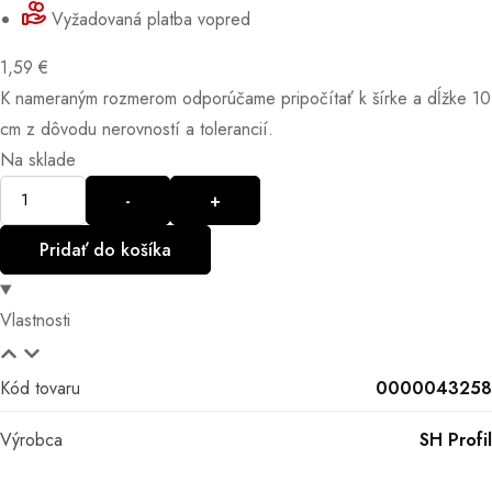
Vyžadovaná platba vopred
1,59
€
K nameraným rozmerom odporúčame pripočítať k šírke a dĺžke 10
cm z dôvodu nerovností a tolerancií.
Na sklade
Množstvo
-
+
Pridať do košíka
Vlastnosti
Kód tovaru
0000043258
Výrobca
SH Profil