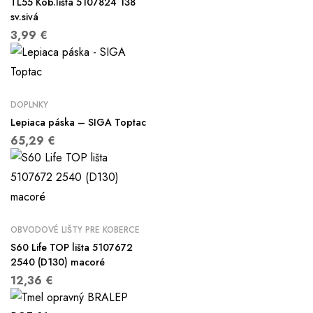
TL55 Kob.lišta 5107824 138
sv.sivá
3,99
€
DOPLNKY
Lepiaca páska – SIGA Toptac
65,29
€
OBVODOVÉ LIŠTY PRE KOBERCE
S60 Life TOP lišta 5107672
2540 (D130) macoré
12,36
€