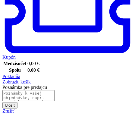
Kupón
Medzisúčet
0,00
€
Spolu
0,00
€
Pokladňa
Zobraziť košík
Poznámka pre predajcu
Uložiť
Zrušiť