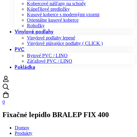
Kobercové nášľapy na schody
Kúpeľňové predložky
Kusové koberce s modernými vzormi
Orientálne kusové koberce
Rohožky
Vinylové podlahy
Vinylové podlahy lepené
Vinylové plávajúce podlahy ( CLICK )
PVC
Bytové PVC / LINO
Záťažové PVC / LINO
Pokládka
0
Fixačné lepidlo BRALEP FIX 400
Domov
Produkty