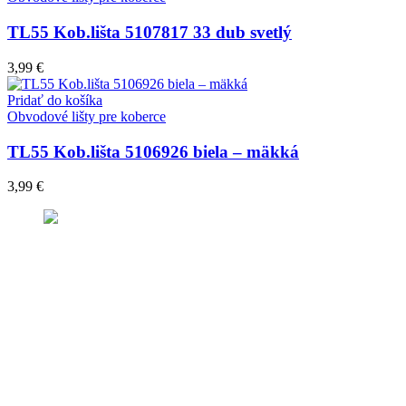
TL55 Kob.lišta 5107817 33 dub svetlý
3,99
€
Pridať do košíka
Obvodové lišty pre koberce
TL55 Kob.lišta 5106926 biela – mäkká
3,99
€