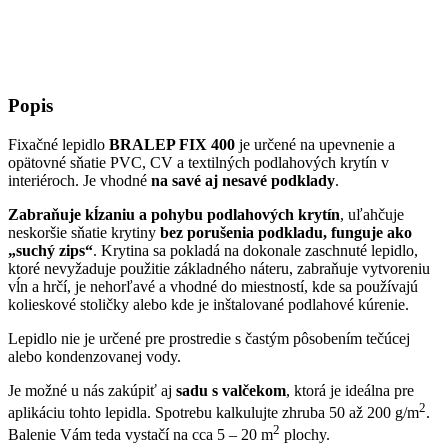
Popis
Fixačné lepidlo
BRALEP FIX 400
je určené na upevnenie a
opätovné sňatie PVC, CV a textilných podlahových krytín v
interiéroch. Je vhodné
na savé aj nesavé podklady
.
Zabraňuje kĺzaniu a pohybu podlahových krytín
, uľahčuje
neskoršie sňatie krytiny
bez porušenia podkladu, funguje ako
„suchý zips“
. Krytina sa pokladá na dokonale zaschnuté lepidlo,
ktoré nevyžaduje použitie základného náteru, zabraňuje vytvoreniu
vĺn a hrčí, je nehorľavé a vhodné do miestností, kde sa používajú
kolieskové stoličky alebo kde je inštalované podlahové kúrenie.
Lepidlo nie je určené pre prostredie s častým pôsobením tečúcej
alebo kondenzovanej vody.
Je možné u nás zakúpiť aj
sadu s valčekom
, ktorá je ideálna pre
2
aplikáciu tohto lepidla. Spotrebu kalkulujte zhruba 50 až 200 g/m
.
2
Balenie Vám teda vystačí na cca 5 – 20 m
plochy.