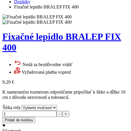
Doplnky
Fixačné lepidlo BRALEP FIX 400
Fixačné lepidlo BRALEP FIX
400
Nedá sa bezdôvodne vrátiť
Vyžadovaná platba vopred
9,29
€
K nameraným rozmerom odporúčame pripočítať k šírke a dĺžke 10
cm z dôvodu nerovností a tolerancií.
Šírka roly
Množstvo
-
+
Pridať do košíka
Vlastnosti