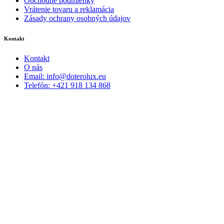
Obchodné podmienky
Vrátenie tovaru a reklamácia
Zásady ochrany osobných údajov
Kontakt
Kontakt
O nás
Email: info@doterolux.eu
Telefón: +421 918 134 868