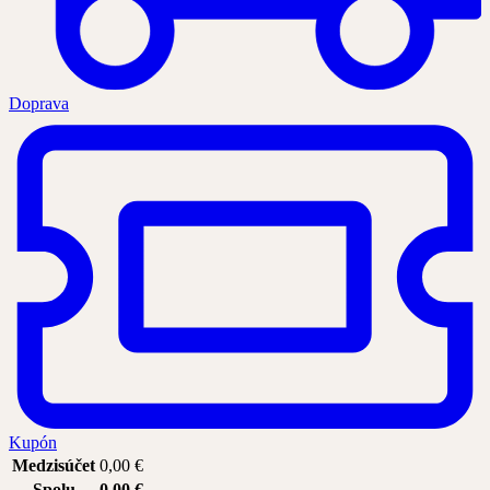
Doprava
Kupón
Medzisúčet
0,00
€
Spolu
0,00
€