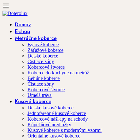
Domov
E-shop
Metrážne koberce
Bytové koberce
Záťažové koberce
Detské koberce
Čistiace zóny
Kobercové štvorce
Koberce do kuchyne na metráž
Behúne koberce
Čistiace zóny
Kobercové štvorce
Umelá tráva
Kusové koberce
Detské kusové koberce
Jednofarebné kusové koberce
Kobercové nášľapy na schody
Kúpeľňové predložky
Kusové koberce s modernými vzormi
Orientálne kusové koberce