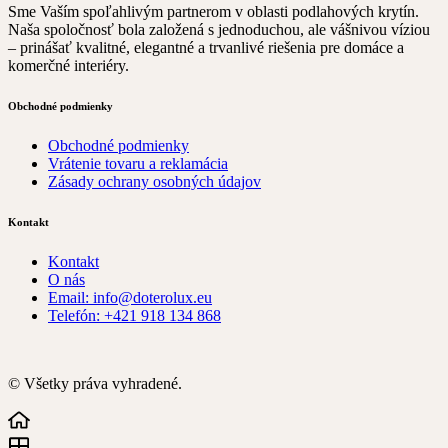
Sme Vaším spoľahlivým partnerom v oblasti podlahových krytín.
Naša spoločnosť bola založená s jednoduchou, ale vášnivou víziou
– prinášať kvalitné, elegantné a trvanlivé riešenia pre domáce a
komerčné interiéry.
Obchodné podmienky
Obchodné podmienky
Vrátenie tovaru a reklamácia
Zásady ochrany osobných údajov
Kontakt
Kontakt
O nás
Email: info@doterolux.eu
Telefón: +421 918 134 868
© Všetky práva vyhradené.