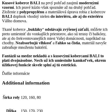
Kusové koberce BALI
na prvý pohľad zaujmú
modernými
vzormi
. Ich pravé kúzlo však spoznáte až na druhý pohľad.
Zloženie z
polypropylénu
a materiálová úprava robia z kobercov
BALI
doplnok vhodný nielen
do interiéru, ale aj do exteriéru
Vášho domova.
Tkané koberce „
bukláky
“
odolávajú zvýšenej záťaži
, môžete ich
preto umiestniť do vonkajších priestorov, ako sú terasy či balkóny,
ale aj do frekventovanejších miest Vašej domácnosti, napríklad na
chodby.
Neabsorbujú vlhkosť
a
ľahko sa
čistia
, materiál navyše
zabraňuje množeniu baktérií.
Fantázii sa medze nekladú a s kusovými kobercami BALI to
platí dvojnásobne. Nech už ich umiestnite kamkoľvek, okrem
úžitkovej funkcie skvele splní aj tú estetickú.
Ďalšie informácie
Additional information
Šírka roly
120, 160, 80
Dĺžka
150, 170, 230