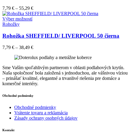
variantov.
Možnosti
7,79
€
–
55,29
€
si
môžete
Tento
Výber možností
vybrať
produkt
Rohožky
na
má
stránke
viacero
Rohožka SHEFFIELD/ LIVERPOOL 50 čierna
produktu.
variantov.
Možnosti
7,79
€
–
38,49
€
si
môžete
vybrať
na
Sme Vaším spoľahlivým partnerom v oblasti podlahových krytín.
stránke
Naša spoločnosť bola založená s jednoduchou, ale vášnivou víziou
produktu.
– prinášať kvalitné, elegantné a trvanlivé riešenia pre domáce a
komerčné interiéry.
Obchodné podmienky
Obchodné podmienky
Vrátenie tovaru a reklamácia
Zásady ochrany osobných údajov
Kontakt