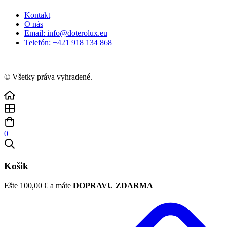
Kontakt
O nás
Email: info@doterolux.eu
Telefón: +421 918 134 868
© Všetky práva vyhradené.
0
Košik
Ešte
100,00
€
a máte
DOPRAVU ZDARMA