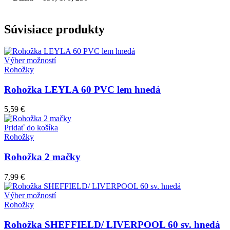
Súvisiace produkty
Tento
Výber možností
produkt
Rohožky
má
viacero
Rohožka LEYLA 60 PVC lem hnedá
variantov.
Možnosti
5,59
€
si
môžete
Pridať do košíka
vybrať
Rohožky
na
stránke
Rohožka 2 mačky
produktu.
7,99
€
Tento
Výber možností
produkt
Rohožky
má
viacero
Rohožka SHEFFIELD/ LIVERPOOL 60 sv. hnedá