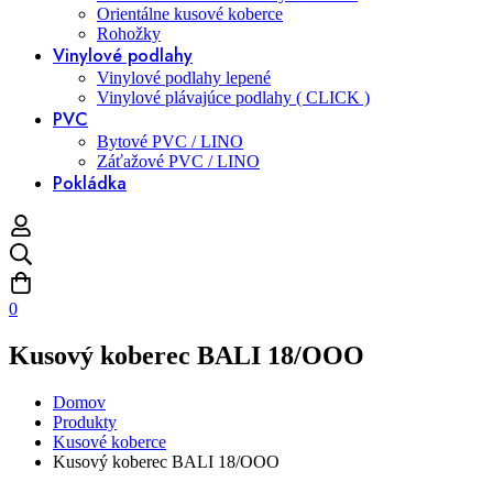
Orientálne kusové koberce
Rohožky
Vinylové podlahy
Vinylové podlahy lepené
Vinylové plávajúce podlahy ( CLICK )
PVC
Bytové PVC / LINO
Záťažové PVC / LINO
Pokládka
0
Kusový koberec BALI 18/OOO
Domov
Produkty
Kusové koberce
Kusový koberec BALI 18/OOO