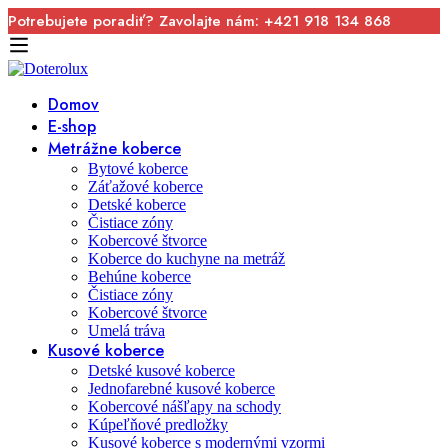
Potrebujete poradiť? Zavolajte nám: +421 918 134 868
Domov
E-shop
Metrážne koberce
Bytové koberce
Záťažové koberce
Detské koberce
Čistiace zóny
Kobercové štvorce
Koberce do kuchyne na metráž
Behúne koberce
Čistiace zóny
Kobercové štvorce
Umelá tráva
Kusové koberce
Detské kusové koberce
Jednofarebné kusové koberce
Kobercové nášľapy na schody
Kúpeľňové predložky
Kusové koberce s modernými vzormi