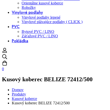
Orientálne kusové koberce
Rohožky
Vinylové podlahy
Vinylové podlahy lepené
Vinylové plávajúce podlahy ( CLICK )
PVC
Bytové PVC / LINO
Záťažové PVC / LINO
Pokládka
0
Kusový koberec BELIZE 72412/500
Domov
Produkty
Kusové koberce
Kusový koberec BELIZE 72412/500