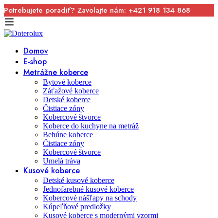
Potrebujete poradiť? Zavolajte nám: +421 918 134 868
Domov
E-shop
Metrážne koberce
Bytové koberce
Záťažové koberce
Detské koberce
Čistiace zóny
Kobercové štvorce
Koberce do kuchyne na metráž
Behúne koberce
Čistiace zóny
Kobercové štvorce
Umelá tráva
Kusové koberce
Detské kusové koberce
Jednofarebné kusové koberce
Kobercové nášľapy na schody
Kúpeľňové predložky
Kusové koberce s modernými vzormi