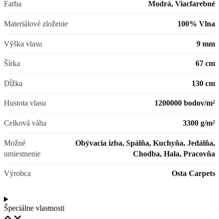
Farba
Modrá, Viacfarebné
Materiálové zloženie
100% Vlna
Výška vlasu
9 mm
Šírka
67 cm
Dĺžka
130 cm
Hustota vlasu
1200000 bodov/m²
Celková váha
3300 g/m²
Možné
Obývacia izba, Spálňa, Kuchyňa, Jedálňa,
umiestnenie
Chodba, Hala, Pracovňa
Výrobca
Osta Carpets
Špeciálne vlastnosti