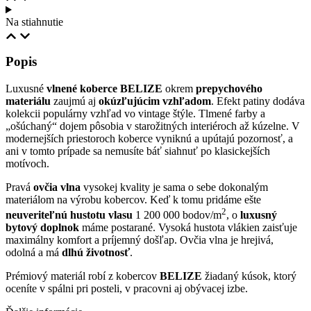
Na stiahnutie
Popis
Luxusné
vlnené koberce
BELIZE
okrem
prepychového
materiálu
zaujmú aj
okúzľujúcim vzhľadom
. Efekt patiny dodáva
kolekcii populárny vzhľad vo vintage štýle. Tlmené farby a
„ošúchaný“ dojem pôsobia v starožitných interiéroch až kúzelne. V
modernejších priestoroch koberce vyniknú a upútajú pozornosť, a
ani v tomto prípade sa nemusíte báť siahnuť po klasickejších
motívoch.
Pravá
ovčia vlna
vysokej kvality je sama o sebe dokonalým
materiálom na výrobu kobercov. Keď k tomu pridáme ešte
2
neuveriteľnú hustotu vlasu
1 200 000 bodov/m
, o
luxusný
bytový doplnok
máme postarané. Vysoká hustota vlákien zaisťuje
maximálny komfort a príjemný došľap. Ovčia vlna je hrejivá,
odolná a má
dlhú životnosť
.
Prémiový materiál robí z kobercov
BELIZE
žiadaný kúsok, ktorý
oceníte v spálni pri posteli, v pracovni aj obývacej izbe.