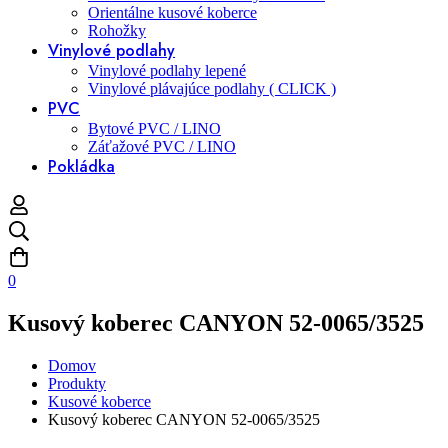
Orientálne kusové koberce
Rohožky
Vinylové podlahy
Vinylové podlahy lepené
Vinylové plávajúce podlahy ( CLICK )
PVC
Bytové PVC / LINO
Záťažové PVC / LINO
Pokládka
0
Kusový koberec CANYON 52-0065/3525
Domov
Produkty
Kusové koberce
Kusový koberec CANYON 52-0065/3525