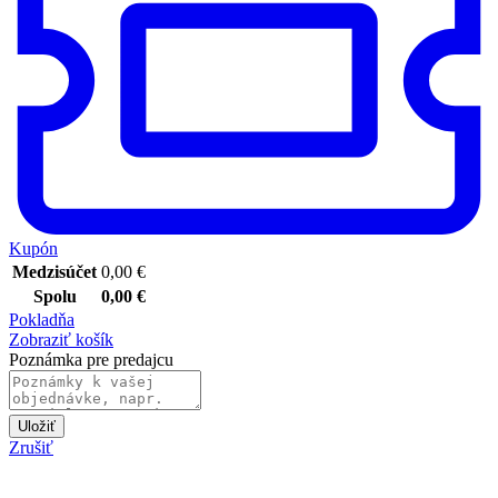
Kupón
Medzisúčet
0,00
€
Spolu
0,00
€
Pokladňa
Zobraziť košík
Poznámka pre predajcu
Uložiť
Zrušiť