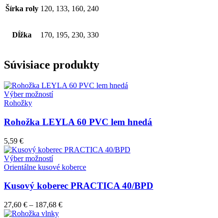
Šírka roly
120, 133, 160, 240
Dĺžka
170, 195, 230, 330
Súvisiace produkty
Tento
Výber možností
produkt
Rohožky
má
viacero
Rohožka LEYLA 60 PVC lem hnedá
variantov.
Možnosti
5,59
€
si
môžete
Tento
Výber možností
vybrať
produkt
Orientálne kusové koberce
na
má
stránke
viacero
Kusový koberec PRACTICA 40/BPD
produktu.
variantov.
Možnosti
27,60
€
–
187,68
€
si