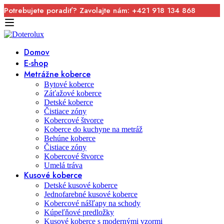
Potrebujete poradiť? Zavolajte nám: +421 918 134 868
Domov
E-shop
Metrážne koberce
Bytové koberce
Záťažové koberce
Detské koberce
Čistiace zóny
Kobercové štvorce
Koberce do kuchyne na metráž
Behúne koberce
Čistiace zóny
Kobercové štvorce
Umelá tráva
Kusové koberce
Detské kusové koberce
Jednofarebné kusové koberce
Kobercové nášľapy na schody
Kúpeľňové predložky
Kusové koberce s modernými vzormi