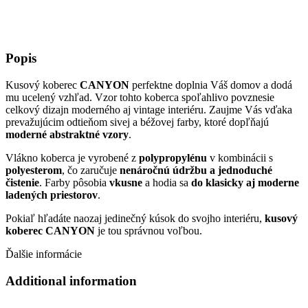
Popis
Kusový koberec
CANYON
perfektne doplnia Váš domov a dodá
mu ucelený vzhľad. Vzor tohto koberca spoľahlivo povznesie
celkový dizajn moderného aj vintage interiéru. Zaujme Vás vďaka
prevažujúcim odtieňom sivej a béžovej farby, ktoré dopľňajú
moderné abstraktné vzory
.
Vlákno koberca je vyrobené z
polypropylénu
v kombinácii s
polyesterom
, čo zaručuje
nenáročnú údržbu a jednoduché
čistenie
. Farby pôsobia
vkusne
a hodia sa
do klasicky aj moderne
ladených priestorov
.
Pokiaľ hľadáte naozaj jedinečný kúsok do svojho interiéru,
kusový
koberec CANYON
je tou správnou voľbou.
Ďalšie informácie
Additional information