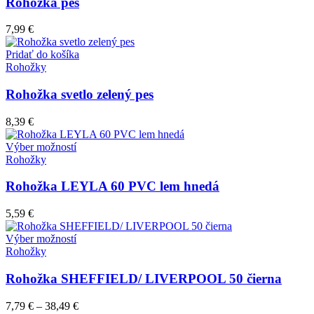
Rohožka pes
7,99
€
Pridať do košíka
Rohožky
Rohožka svetlo zelený pes
8,39
€
Tento
Výber možností
produkt
Rohožky
má
viacero
Rohožka LEYLA 60 PVC lem hnedá
variantov.
Možnosti
5,59
€
si
môžete
Tento
Výber možností
vybrať
produkt
Rohožky
na
má
stránke
viacero
Rohožka SHEFFIELD/ LIVERPOOL 50 čierna
produktu.
variantov.
Možnosti
7,79
€
–
38,49
€
si