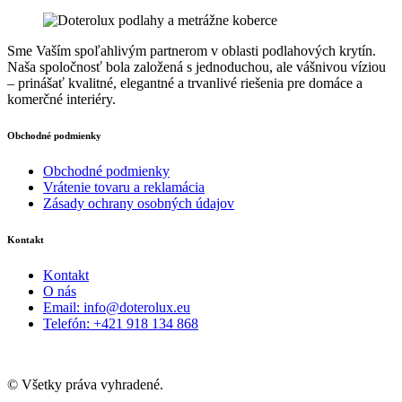
môžete
vybrať
na
Sme Vaším spoľahlivým partnerom v oblasti podlahových krytín.
stránke
Naša spoločnosť bola založená s jednoduchou, ale vášnivou víziou
produktu.
– prinášať kvalitné, elegantné a trvanlivé riešenia pre domáce a
komerčné interiéry.
Obchodné podmienky
Obchodné podmienky
Vrátenie tovaru a reklamácia
Zásady ochrany osobných údajov
Kontakt
Kontakt
O nás
Email: info@doterolux.eu
Telefón: +421 918 134 868
© Všetky práva vyhradené.