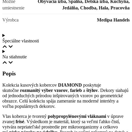
Možné
Obývacia izba, Spálňa, Detská izba, Kuchyňa,
umiestnenie
Jedálňa, Chodba, Hala, Pracovňa
Výrobca
Medipa Handels
Špeciálne vlastnosti
Na stiahnutie
Popis
Kolekcia kusových kobercov
DIAMOND
poskytuje
skutočne
rozmanitý výber vzorov
,
farieb
a
štýlov
. Dekory siahajú
od jednoduchých prírodou inšpirovaných vzorov po geometrické
obrazce. Celú kolekciu spája zameranie na moderné interiéry a
voľba populárnych dekorov.
Vlas koberca je tvorený
polypropylénovými vláknami
v úprave
zvanej
frisé
. Výsledkom je materiál, ktorý sa veľmi ľahko čistí,
vytvára nepriateľské prostredie pre mikroorganizmy a celkovo