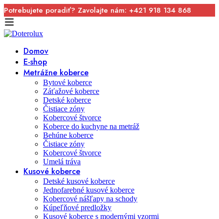
Potrebujete poradiť? Zavolajte nám: +421 918 134 868
Domov
E-shop
Metrážne koberce
Bytové koberce
Záťažové koberce
Detské koberce
Čistiace zóny
Kobercové štvorce
Koberce do kuchyne na metráž
Behúne koberce
Čistiace zóny
Kobercové štvorce
Umelá tráva
Kusové koberce
Detské kusové koberce
Jednofarebné kusové koberce
Kobercové nášľapy na schody
Kúpeľňové predložky
Kusové koberce s modernými vzormi