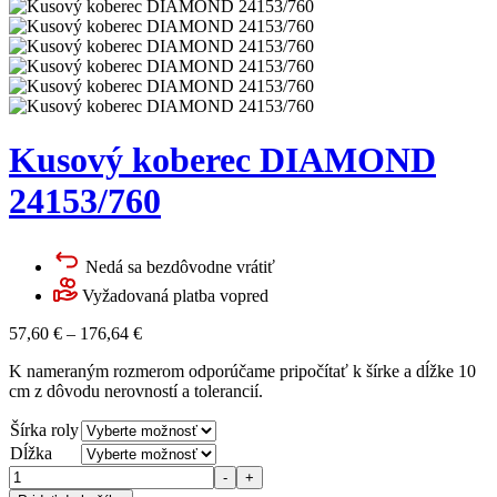
Kusový koberec DIAMOND
24153/760
Nedá sa bezdôvodne vrátiť
Vyžadovaná platba vopred
57,60
€
–
176,64
€
K nameraným rozmerom odporúčame pripočítať k šírke a dĺžke 10
cm z dôvodu nerovností a tolerancií.
Šírka roly
Dĺžka
Množstvo
-
+