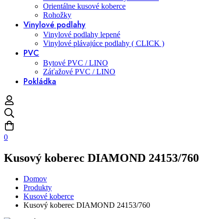
Orientálne kusové koberce
Rohožky
Vinylové podlahy
Vinylové podlahy lepené
Vinylové plávajúce podlahy ( CLICK )
PVC
Bytové PVC / LINO
Záťažové PVC / LINO
Pokládka
0
Kusový koberec DIAMOND 24153/760
Domov
Produkty
Kusové koberce
Kusový koberec DIAMOND 24153/760