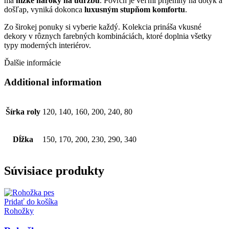
má
nízke nároky na údržbu
. Povrch je veľmi príjemný na dotyk a
došľap, vyniká dokonca
luxusným stupňom komfortu
.
Zo širokej ponuky si vyberie každý. Kolekcia prináša vkusné
dekory v rôznych farebných kombináciách, ktoré doplnia všetky
typy moderných interiérov.
Ďalšie informácie
Additional information
Šírka roly
120, 140, 160, 200, 240, 80
Dĺžka
150, 170, 200, 230, 290, 340
Súvisiace produkty
Pridať do košíka
Rohožky