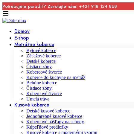
Potrebujete poradiť? Zavolajte nám: +421 918 134 868
Domov
E-shop
Metrážne koberce
Bytové koberce
Záťažové koberce
Detské koberce
Čistiace zóny
Kobercové štvorce
Koberce do kuchyne na metráž
Behúne koberce
Čistiace zóny
Kobercové štvorce
Umelá tráva
Kusové koberce
Detské kusové koberce
Jednofarebné kusové koberce
Kobercové nášľapy na schody
Kúpeľňové predložky
Kusové koberce s modernými vzormi