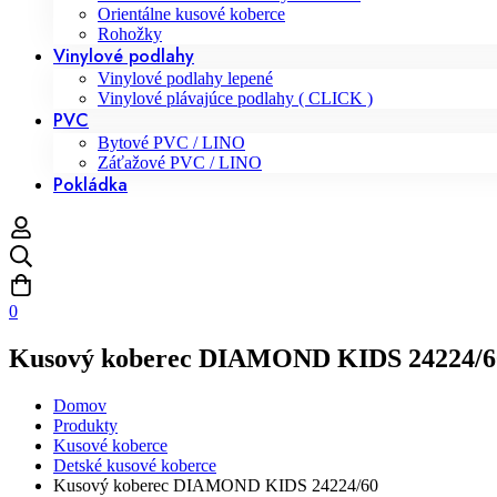
Orientálne kusové koberce
Rohožky
Vinylové podlahy
Vinylové podlahy lepené
Vinylové plávajúce podlahy ( CLICK )
PVC
Bytové PVC / LINO
Záťažové PVC / LINO
Pokládka
0
Kusový koberec DIAMOND KIDS 24224/6
Domov
Produkty
Kusové koberce
Detské kusové koberce
Kusový koberec DIAMOND KIDS 24224/60