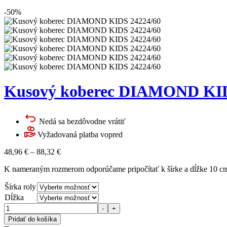
-50%
Kusový koberec DIAMOND KID
Nedá sa bezdôvodne vrátiť
Vyžadovaná platba vopred
48,96
€
–
88,32
€
K nameraným rozmerom odporúčame pripočítať k šírke a dĺžke 10 cm 
Šírka roly
Dĺžka
Množstvo
-
+
Pridať do košíka