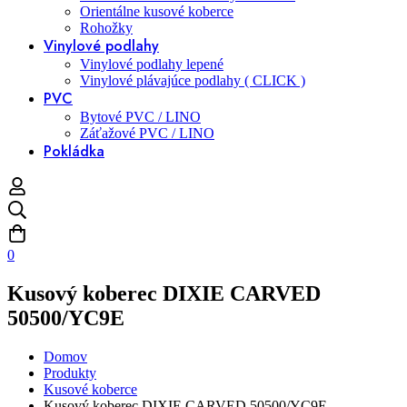
Orientálne kusové koberce
Rohožky
Vinylové podlahy
Vinylové podlahy lepené
Vinylové plávajúce podlahy ( CLICK )
PVC
Bytové PVC / LINO
Záťažové PVC / LINO
Pokládka
0
Kusový koberec DIXIE CARVED
50500/YC9E
Domov
Produkty
Kusové koberce
Kusový koberec DIXIE CARVED 50500/YC9E