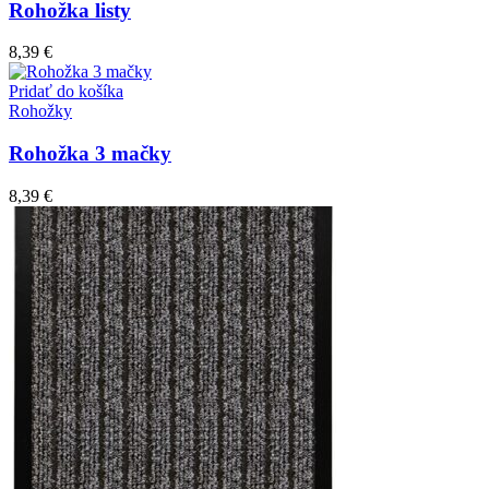
Rohožka listy
8,39
€
Pridať do košíka
Rohožky
Rohožka 3 mačky
8,39
€