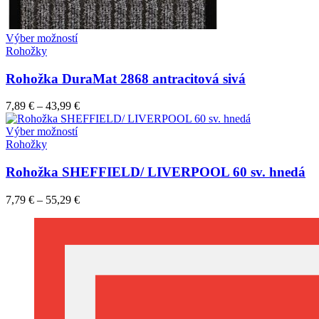
Tento
Výber možností
produkt
Rohožky
má
viacero
Rohožka DuraMat 2868 antracitová sivá
variantov.
Možnosti
7,89
€
–
43,99
€
si
môžete
Tento
Výber možností
vybrať
produkt
Rohožky
na
má
stránke
viacero
Rohožka SHEFFIELD/ LIVERPOOL 60 sv. hnedá
produktu.
variantov.
Možnosti
7,79
€
–
55,29
€
si
môžete
vybrať
na
stránke
produktu.