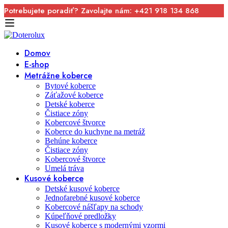
Potrebujete poradiť? Zavolajte nám: +421 918 134 868
Domov
E-shop
Metrážne koberce
Bytové koberce
Záťažové koberce
Detské koberce
Čistiace zóny
Kobercové štvorce
Koberce do kuchyne na metráž
Behúne koberce
Čistiace zóny
Kobercové štvorce
Umelá tráva
Kusové koberce
Detské kusové koberce
Jednofarebné kusové koberce
Kobercové nášľapy na schody
Kúpeľňové predložky
Kusové koberce s modernými vzormi