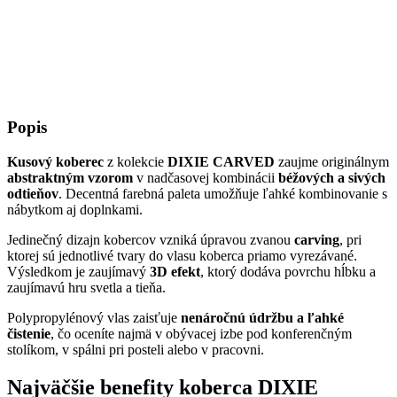
Popis
Kusový koberec
z kolekcie
DIXIE CARVED
zaujme originálnym
abstraktným vzorom
v nadčasovej kombinácii
béžových a sivých
odtieňov
. Decentná farebná paleta umožňuje ľahké kombinovanie s
nábytkom aj doplnkami.
Jedinečný dizajn kobercov vzniká úpravou zvanou
carving
, pri
ktorej sú jednotlivé tvary do vlasu koberca priamo vyrezávané.
Výsledkom je zaujímavý
3D efekt
, ktorý dodáva povrchu hĺbku a
zaujímavú hru svetla a tieňa.
Polypropylénový vlas zaisťuje
nenáročnú údržbu a ľahké
čistenie
, čo oceníte najmä v obývacej izbe pod konferenčným
stolíkom, v spálni pri posteli alebo v pracovni.
Najväčšie benefity koberca DIXIE