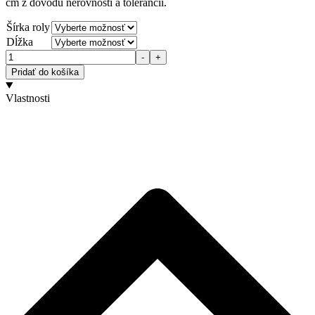
cm z dôvodu nerovností a tolerancií.
Šírka roly
Dĺžka
Množstvo
-
+
Pridať do košíka
Vlastnosti