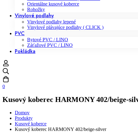
Orientálne kusové koberce
Rohožky
Vinylové podlahy
Vinylové podlahy lepené
Vinylové plávajúce podlahy ( CLICK )
PVC
Bytové PVC / LINO
Záťažové PVC / LINO
Pokládka
0
Kusový koberec HARMONY 402/beige-sil
Domov
Produkty
Kusové koberce
Kusový koberec HARMONY 402/beige-silver