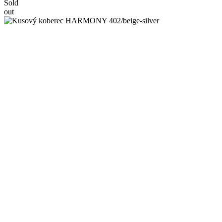
Sold
out