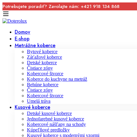
Potrebujete poradiť? Zavolajte nám: +421 918 134 868
Domov
E-shop
Metrážne koberce
Bytové koberce
Záťažové koberce
Detské koberce
Čistiace zóny
Kobercové štvorce
Koberce do kuchyne na metráž
Behúne koberce
Čistiace zóny
Kobercové štvorce
Umelá tráva
Kusové koberce
Detské kusové koberce
Jednofarebné kusové koberce
Kobercové nášľapy na schody
Kúpeľňové predložky
Kusové koberce s modernými vzormi