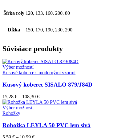
Šírka roly
120, 133, 160, 200, 80
Dĺžka
150, 170, 190, 230, 290
Súvisiace produkty
Tento
Výber možností
produkt
Kusové koberce s modernými vzormi
má
viacero
Kusový koberec SISALO 879/J84D
variantov.
Možnosti
15,28
€
–
108,30
€
si
môžete
Tento
Výber možností
vybrať
produkt
Rohožky
na
má
stránke
viacero
Rohožka LEYLA 50 PVC lem sivá
produktu.
variantov.
Možnosti
5,59
€
–
10,99
€