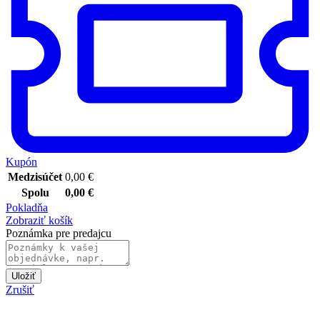
Kupón
Medzisúčet
0,00
€
Spolu
0,00
€
Pokladňa
Zobraziť košík
Poznámka pre predajcu
Uložiť
Zrušiť