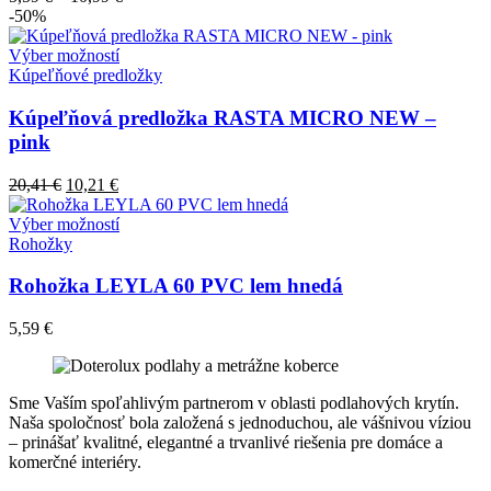
si
-50%
môžete
vybrať
Tento
Výber možností
na
produkt
Kúpeľňové predložky
stránke
má
produktu.
viacero
Kúpeľňová predložka RASTA MICRO NEW –
variantov.
pink
Možnosti
si
Pôvodná
Aktuálna
20,41
€
10,21
€
môžete
cena
cena
vybrať
bola:
je:
Tento
Výber možností
na
20,41 €.
10,21 €.
produkt
Rohožky
stránke
má
produktu.
viacero
Rohožka LEYLA 60 PVC lem hnedá
variantov.
Možnosti
5,59
€
si
môžete
vybrať
na
Sme Vaším spoľahlivým partnerom v oblasti podlahových krytín.
stránke
Naša spoločnosť bola založená s jednoduchou, ale vášnivou víziou
produktu.
– prinášať kvalitné, elegantné a trvanlivé riešenia pre domáce a
komerčné interiéry.