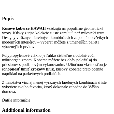
Popis
Kusové koberce HAWAII
vsádzajú na populárne geometrické
vzory. Kúsky z tejto kolekcie si iste zamilujú tiež milovníci retra.
Designy v rôznych farebných kombináciách zapadnú do všetkých
moderných interiérov – vyberať môžete z tlmenejších paliet i
výraznejších prvkov.
Polypropylénové vlákno je ľahko čistiteľné a odolné voči
mikroorganizmom.
Koberec môžete bez obáv položiť aj do
priestorov s podlahovým vykurovaním. Užitočnou vlastnosťou je
schopnosť tlmiť krokový hluk
, kusový koberec preto oceníte
napríklad na parketových podlahách.
Z množstva viac aj menej výrazných farebných kombinácií si iste
vyberiete svojho favorita, ktorý dokonale zapadne do Vášho
domova.
Ďalšie informácie
Additional information