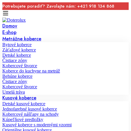
Potrebujete poradiť? Zavolajte nám: +421 918 134 868
Domov
E-shop
Metrážne koberce
Bytové koberce
Záťažové koberce
Detské koberce
Čistiace zóny
Kobercové štvorce
Koberce do kuchyne na metráž
Behúne koberce
Čistiace zóny
Kobercové štvorce
Umelá tráva
Kusové koberce
Detské kusové koberce
Jednofarebné kusové koberce
Kobercové nášľapy na schody
Kúpeľňové predložky
Kusové koberce s modernými vzormi
Orientálne kusové koberce