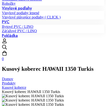
Rohožky
Vinylové podlahy
Vinylové podlahy lepené
Vinylové plávajúce podlahy ( CLICK )
PVC
Bytové PVC / LINO
Záťažové PVC / LINO
Pokládka
0
Kusový koberec HAWAII 1350 Turkis
Domov
Produkty
Kusové koberce
Kusový koberec HAWAII 1350 Turkis