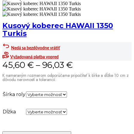
Kusový koberec HAWAII 1350
Turkis
Nedá sa bezdôvodne vrátiť
Vyžadovaná platba vopred
45,60
€
–
96,03
€
K nameraným rozmerom odporúčame pripočítať k šírke a dĺžke 10 cm z
dôvodu nerovností a tolerancií.
Šírka roly
Dĺžka