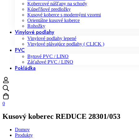
Kobercové nášľapy na schody
Kúpeľňové predložky
Kusové koberce s modernými vzormi
Orientálne kusové koberce
Rohožky
Vinylové podlahy
Vinylové podlahy lepené
Vinylové plávajúce podlahy ( CLICK )
PVC
Bytové PVC / LINO
Záťažové PVC / LINO
Pokládka
0
Kusový koberec REDUCE 28301/053
Domov
Produkty