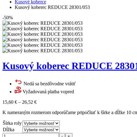
Kusové koberce
Kusový koberec REDUCE 28301/053
-50%
Kusový koberec REDUCE 28301
Nedá sa bezdôvodne vrátiť
Vyžadovaná platba vopred
15,60
€
–
26,52
€
K nameraným rozmerom odporúčame pripočítať k šírke a dĺžke 10 cm 
Šírka roly
Dĺžka
Množstvo
-
+