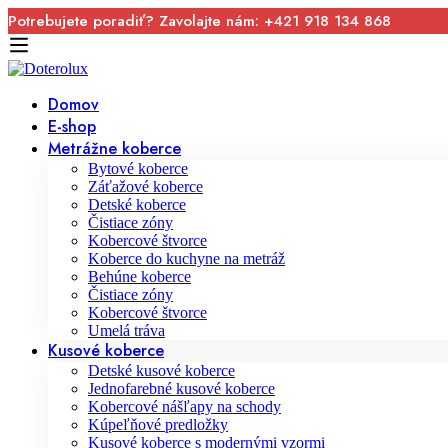
Potrebujete poradiť? Zavolajte nám: +421 918 134 868
Domov
E-shop
Metrážne koberce
Bytové koberce
Záťažové koberce
Detské koberce
Čistiace zóny
Kobercové štvorce
Koberce do kuchyne na metráž
Behúne koberce
Čistiace zóny
Kobercové štvorce
Umelá tráva
Kusové koberce
Detské kusové koberce
Jednofarebné kusové koberce
Kobercové nášľapy na schody
Kúpeľňové predložky
Kusové koberce s modernými vzormi