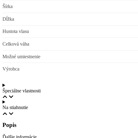
Šírka
Dĺžka
Hustota vlasu
Celková váha
Možné umiestnenie
Výrobca
Špeciálne vlastnosti
Na stiahnutie
Popis
Ďalšie informácie