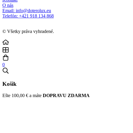
O nás
Email: info@doterolux.eu
Telefón: +421 918 134 868
© Všetky práva vyhradené.
0
Košik
Ešte
100,00
€
a máte
DOPRAVU ZDARMA