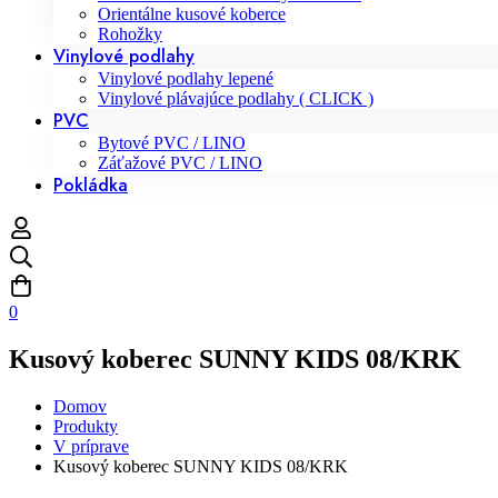
Orientálne kusové koberce
Rohožky
Vinylové podlahy
Vinylové podlahy lepené
Vinylové plávajúce podlahy ( CLICK )
PVC
Bytové PVC / LINO
Záťažové PVC / LINO
Pokládka
0
Kusový koberec SUNNY KIDS 08/KRK
Domov
Produkty
V príprave
Kusový koberec SUNNY KIDS 08/KRK