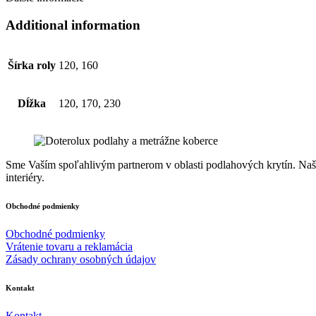
Additional information
Šírka roly
120, 160
Dĺžka
120, 170, 230
Sme Vaším spoľahlivým partnerom v oblasti podlahových krytín. Naša 
interiéry.
Obchodné podmienky
Obchodné podmienky
Vrátenie tovaru a reklamácia
Zásady ochrany osobných údajov
Kontakt
Kontakt