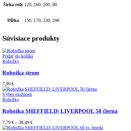
Šírka roly
120, 160, 200, 80
Dĺžka
150, 170, 230, 290
Súvisiace produkty
Pridať do košíka
Rohožky
Rohožka strom
7,99
€
Tento
Výber možností
produkt
Rohožky
má
viacero
Rohožka SHEFFIELD/ LIVERPOOL 50 čierna
variantov.
Možnosti
7,79
€
–
38,49
€
si
môžete