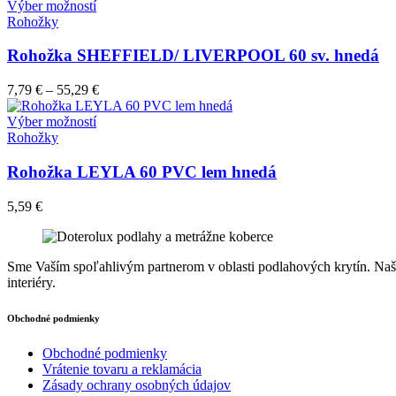
Tento
Výber možností
vybrať
produkt
Rohožky
na
má
stránke
viacero
Rohožka SHEFFIELD/ LIVERPOOL 60 sv. hnedá
produktu.
variantov.
Možnosti
7,79
€
–
55,29
€
si
môžete
Tento
Výber možností
vybrať
produkt
Rohožky
na
má
stránke
viacero
Rohožka LEYLA 60 PVC lem hnedá
produktu.
variantov.
Možnosti
5,59
€
si
môžete
vybrať
na
Sme Vaším spoľahlivým partnerom v oblasti podlahových krytín. Naša 
stránke
interiéry.
produktu.
Obchodné podmienky
Obchodné podmienky
Vrátenie tovaru a reklamácia
Zásady ochrany osobných údajov