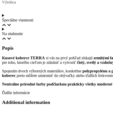
Výrobca
Špeciálne vlastnosti
Na stiahnutie
Popis
Kusové koberce TERRA
si vás na prvý pohľad získajú
zemitými f
pre toho, ktorého cieľom je zútulniť a vytvoriť
čistý, svetlý a vzdušn
Spojením dvoch výborných materiálov, konkrétne
polypropylénu a p
koberec
preto môžete umiestniť do obývačky alebo ďalších frekvent
Neutrálne prírodné farby podčiarknu prakticky všetky moderné a
Ďalšie informácie
Additional information