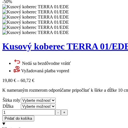
-50%
Kusový koberec TERRA 01/ED
Nedá sa bezdôvodne vrátiť
Vyžadovaná platba vopred
19,80
€
–
60,72
€
K nameraným rozmerom odporúčame pripočítať k šírke a dĺžke 10 cm 
Šírka roly
Dĺžka
Množstvo
-
+
Pridať do košíka