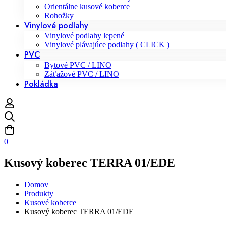
Orientálne kusové koberce
Rohožky
Vinylové podlahy
Vinylové podlahy lepené
Vinylové plávajúce podlahy ( CLICK )
PVC
Bytové PVC / LINO
Záťažové PVC / LINO
Pokládka
0
Kusový koberec TERRA 01/EDE
Domov
Produkty
Kusové koberce
Kusový koberec TERRA 01/EDE