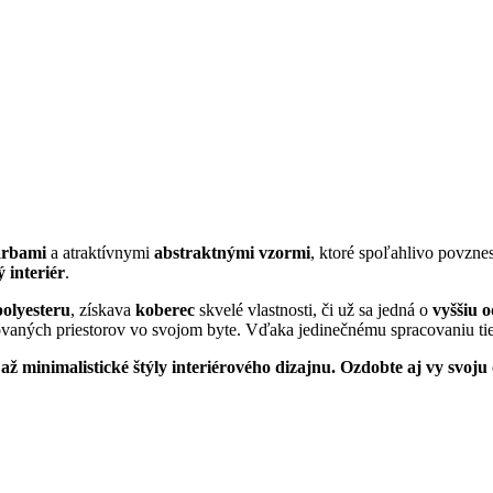
arbami
a atraktívnymi
abstraktnými vzormi
, ktoré spoľahlivo povzne
ý interiér
.
olyesteru
, získava
koberec
skvelé vlastnosti, či už sa jedná o
vyššiu o
ovaných priestorov vo svojom byte. Vďaka jedinečnému spracovaniu ti
ž minimalistické štýly interiérového dizajnu. Ozdobte aj vy svoj