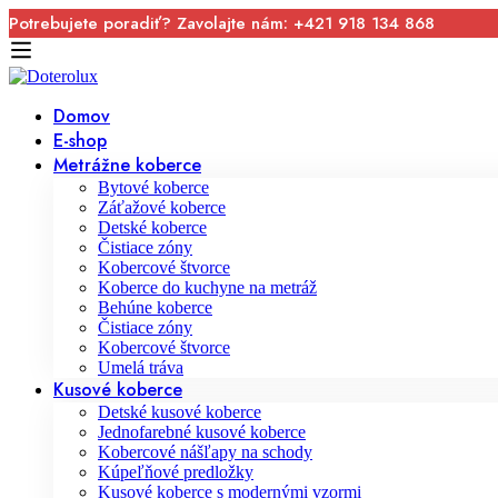
Potrebujete poradiť? Zavolajte nám: +421 918 134 868
Domov
E-shop
Metrážne koberce
Bytové koberce
Záťažové koberce
Detské koberce
Čistiace zóny
Kobercové štvorce
Koberce do kuchyne na metráž
Behúne koberce
Čistiace zóny
Kobercové štvorce
Umelá tráva
Kusové koberce
Detské kusové koberce
Jednofarebné kusové koberce
Kobercové nášľapy na schody
Kúpeľňové predložky
Kusové koberce s modernými vzormi