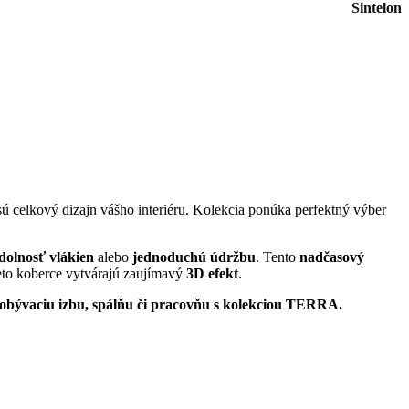
Sintelon
sú celkový dizajn vášho interiéru. Kolekcia ponúka perfektný výber
dolnosť vlákien
alebo
jednoduchú údržbu
. Tento
nadčasový
eto koberce vytvárajú zaujímavý
3D efekt
.
u obývaciu izbu, spálňu či pracovňu s kolekciou TERRA.