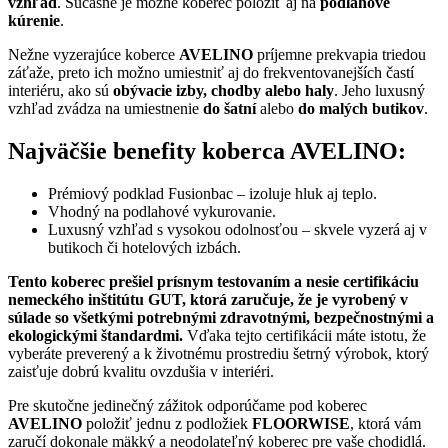
vzhľad
. Súčasne je možné koberec položiť aj na
podlahové
kúrenie
.
Nežne vyzerajúce koberce
AVELINO
príjemne prekvapia triedou
záťaže, preto ich možno umiestniť aj do frekventovanejších častí
interiéru, ako sú
obývacie izby, chodby alebo haly
. Jeho luxusný
vzhľad zvádza na umiestnenie
do šatní
alebo
do malých butikov
.
Najväčšie benefity koberca AVELINO:
Prémiový podklad Fusionbac – izoluje hluk aj teplo.
Vhodný na podlahové vykurovanie.
Luxusný vzhľad s vysokou odolnosťou – skvele vyzerá aj v
butikoch či hotelových izbách.
Tento koberec prešiel prísnym testovaním a nesie certifikáciu
nemeckého inštitútu GUT, ktorá zaručuje, že je vyrobený v
súlade so všetkými potrebnými zdravotnými, bezpečnostnými a
ekologickými štandardmi.
Vďaka tejto certifikácii máte istotu, že
vyberáte preverený a k životnému prostrediu šetrný výrobok, ktorý
zaisťuje dobrú kvalitu ovzdušia v interiéri.
Pre skutočne jedinečný zážitok odporúčame pod koberec
AVELINO
položiť jednu z podložiek
FLOORWISE
, ktorá vám
zaručí dokonale mäkký a neodolateľný koberec pre vaše chodidlá.