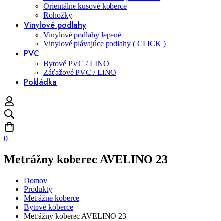
Orientálne kusové koberce
Rohožky
Vinylové podlahy
Vinylové podlahy lepené
Vinylové plávajúce podlahy ( CLICK )
PVC
Bytové PVC / LINO
Záťažové PVC / LINO
Pokládka
0
Metrážny koberec AVELINO 23
Domov
Produkty
Metrážne koberce
Bytové koberce
Metrážny koberec AVELINO 23