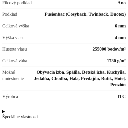
Filcový podklad
Ano
Podklad
Fusionbac (Cosyback, Twinback, Duotex)
Celková výška
6 mm
Výška vlasu
4 mm
Hustota vlasu
255000 bodov/m²
Celková váha
1730 g/m²
Možné
Obývacia izba, Spálňa, Detská izba, Kuchyňa,
umiestnenie
Jedálňa, Chodba, Hala, Predajňa, Butik, Hotel,
Penzión
Výrobca
ITC
Špeciálne vlastnosti