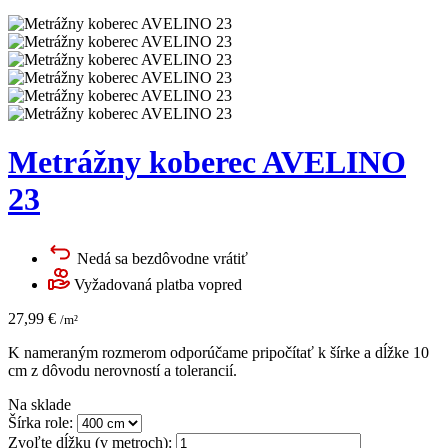
Metrážny koberec AVELINO
23
Nedá sa bezdôvodne vrátiť
Vyžadovaná platba vopred
27,99
€
/m²
K nameraným rozmerom odporúčame pripočítať k šírke a dĺžke 10
cm z dôvodu nerovností a tolerancií.
Na sklade
Šírka role:
Zvoľte dĺžku (v metroch):