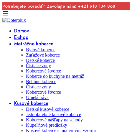
Potrebujete poradiť? Zavolajte nám: +421 918 134 868
Domov
E-shop
Metrážne koberce
Bytové koberce
Záťažové koberce
Detské koberce
Čistiace zóny
Kobercové štvorce
Koberce do kuchyne na metráž
Behúne koberce
Čistiace zóny
Kobercové štvorce
Umelá tráva
Kusové koberce
Detské kusové koberce
Jednofarebné kusové koberce
Kobercové nášľapy na schody
Kúpeľňové predložky
Kusové koberce s modernými vzormi