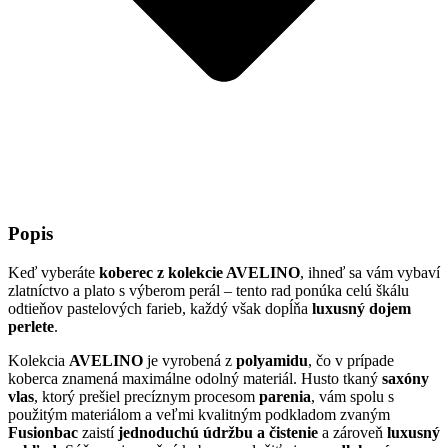
Popis
Keď vyberáte
koberec z kolekcie AVELINO
, ihneď sa vám vybaví
zlatníctvo a plato s výberom perál – tento rad ponúka celú škálu
odtieňov pastelových farieb, každý však dopĺňa
luxusný dojem
perlete
.
Kolekcia
AVELINO
je vyrobená z
polyamidu
, čo v prípade
koberca znamená maximálne odolný materiál. Husto tkaný
saxóny
vlas
, ktorý prešiel precíznym procesom
parenia
, vám spolu s
použitým materiálom a veľmi kvalitným podkladom zvaným
Fusionbac
zaistí
jednoduchú údržbu a čistenie
a zároveň
luxusný