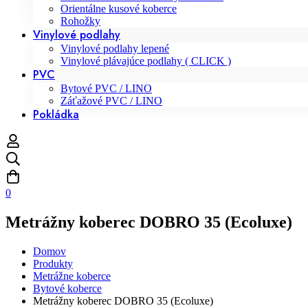
Orientálne kusové koberce
Rohožky
Vinylové podlahy
Vinylové podlahy lepené
Vinylové plávajúce podlahy ( CLICK )
PVC
Bytové PVC / LINO
Záťažové PVC / LINO
Pokládka
0
Metrážny koberec DOBRO 35 (Ecoluxe)
Domov
Produkty
Metrážne koberce
Bytové koberce
Metrážny koberec DOBRO 35 (Ecoluxe)