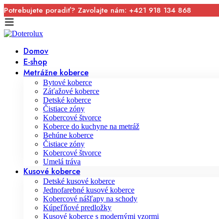
Potrebujete poradiť? Zavolajte nám: +421 918 134 868
Domov
E-shop
Metrážne koberce
Bytové koberce
Záťažové koberce
Detské koberce
Čistiace zóny
Kobercové štvorce
Koberce do kuchyne na metráž
Behúne koberce
Čistiace zóny
Kobercové štvorce
Umelá tráva
Kusové koberce
Detské kusové koberce
Jednofarebné kusové koberce
Kobercové nášľapy na schody
Kúpeľňové predložky
Kusové koberce s modernými vzormi