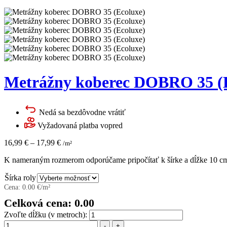
Metrážny koberec DOBRO 35 (
Nedá sa bezdôvodne vrátiť
Vyžadovaná platba vopred
16,99
€
–
17,99
€
/m²
K nameraným rozmerom odporúčame pripočítať k šírke a dĺžke 10 cm 
Šírka roly
Cena:
0.00
€/m²
Celková cena:
0.00
Zvoľte dĺžku (v metroch):
Množstvo
-
+