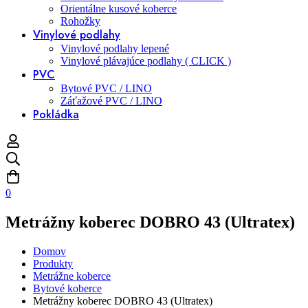
Orientálne kusové koberce
Rohožky
Vinylové podlahy
Vinylové podlahy lepené
Vinylové plávajúce podlahy ( CLICK )
PVC
Bytové PVC / LINO
Záťažové PVC / LINO
Pokládka
0
Metrážny koberec DOBRO 43 (Ultratex)
Domov
Produkty
Metrážne koberce
Bytové koberce
Metrážny koberec DOBRO 43 (Ultratex)