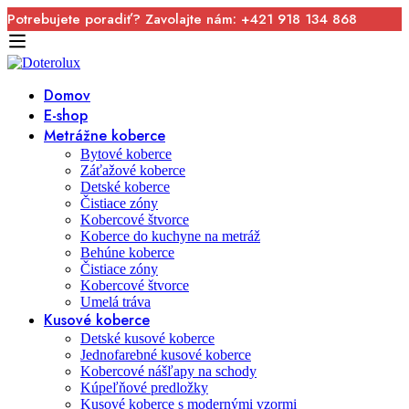
Potrebujete poradiť? Zavolajte nám: +421 918 134 868
Domov
E-shop
Metrážne koberce
Bytové koberce
Záťažové koberce
Detské koberce
Čistiace zóny
Kobercové štvorce
Koberce do kuchyne na metráž
Behúne koberce
Čistiace zóny
Kobercové štvorce
Umelá tráva
Kusové koberce
Detské kusové koberce
Jednofarebné kusové koberce
Kobercové nášľapy na schody
Kúpeľňové predložky
Kusové koberce s modernými vzormi