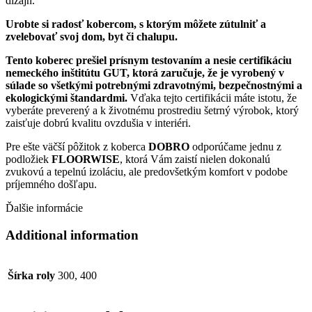
dizajn.
Urobte si radosť kobercom, s ktorým môžete zútulniť a
zvelebovať svoj dom, byt či chalupu.
Tento koberec prešiel prísnym testovaním a nesie certifikáciu
nemeckého inštitútu GUT, ktorá zaručuje, že je vyrobený v
súlade so všetkými potrebnými zdravotnými, bezpečnostnými a
ekologickými štandardmi.
Vďaka tejto certifikácii máte istotu, že
vyberáte preverený a k životnému prostrediu šetrný výrobok, ktorý
zaisťuje dobrú kvalitu ovzdušia v interiéri.
Pre ešte väčší pôžitok z koberca
DOBRO
odporúčame jednu z
podložiek
FLOORWISE
, ktorá Vám zaistí nielen dokonalú
zvukovú a tepelnú izoláciu, ale predovšetkým komfort v podobe
príjemného došľapu.
Ďalšie informácie
Additional information
Šírka roly
300, 400