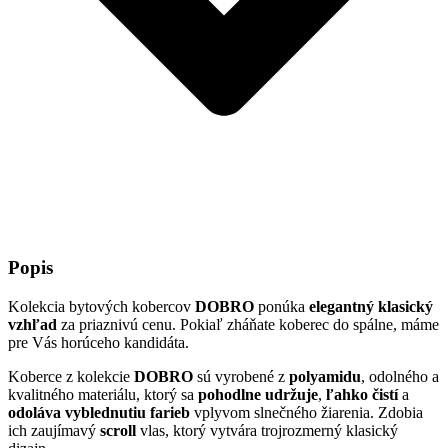
Popis
Kolekcia bytových kobercov
DOBRO
ponúka
elegantný klasický
vzhľad
za priaznivú cenu. Pokiaľ zháňate koberec do spálne, máme
pre Vás horúceho kandidáta.
Koberce z kolekcie
DOBRO
sú vyrobené z
polyamidu
, odolného a
kvalitného materiálu, ktorý sa
pohodlne udržuje
,
ľahko čistí
a
odoláva vyblednutiu farieb
vplyvom slnečného žiarenia. Zdobia
ich zaujímavý
scroll
vlas, ktorý vytvára trojrozmerný klasický