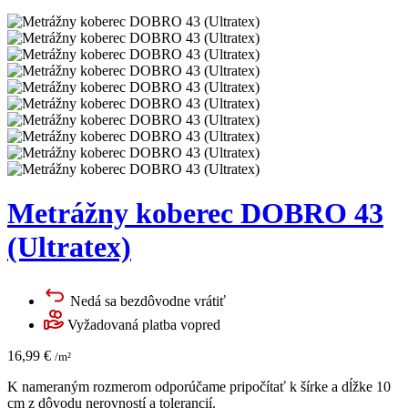
Metrážny koberec DOBRO 43
(Ultratex)
Nedá sa bezdôvodne vrátiť
Vyžadovaná platba vopred
16,99
€
/m²
K nameraným rozmerom odporúčame pripočítať k šírke a dĺžke 10
cm z dôvodu nerovností a tolerancií.