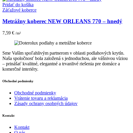
Pridať do košíka
Záťažové koberce
Metrážny koberec NEW ORLEANS 770 – hnedý
7,59
€
/m²
Sme Vaším spoľahlivým partnerom v oblasti podlahových krytín.
Naša spoločnosť bola založená s jednoduchou, ale vášnivou víziou
– prinášať kvalitné, elegantné a trvanlivé riešenia pre domáce a
komerčné interiéry.
Obchodné podmienky
Obchodné podmienky
Vrátenie tovaru a reklamácia
Zásady ochrany osobných údajov
Kontakt
Kontakt
O nás