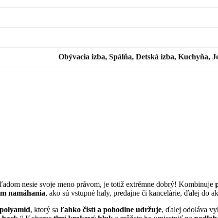
Obývacia izba, Spálňa, Detská izba, Kuchyňa, J
ľadom nesie svoje meno právom, je totiž extrémne dobrý! Kombinuje
om namáhania
, ako sú vstupné haly, predajne či kancelárie, ďalej do
polyamid
, ktorý sa
ľahko čistí a pohodlne udržuje
, ďalej odoláva v