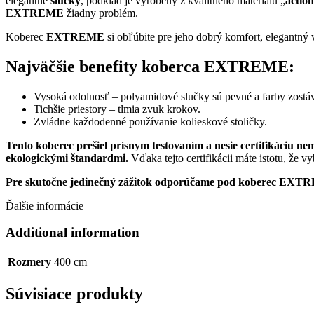
elegantné
slučky
, podklad je vyrobený z kvalitného materiálu „
actio
EXTREME
žiadny problém.
Koberec
EXTREME
si obľúbite pre jeho dobrý komfort, elegantný 
Najväčšie benefity koberca EXTREME:
Vysoká odolnosť – polyamidové slučky sú pevné a farby zostáva
Tichšie priestory – tlmia zvuk krokov.
Zvládne každodenné používanie kolieskové stoličky.
Tento koberec prešiel prísnym testovaním a nesie certifikáciu n
ekologickými štandardmi.
Vďaka tejto certifikácii máte istotu, že v
Pre skutočne jedinečný zážitok odporúčame pod koberec EXTRE
Ďalšie informácie
Additional information
Rozmery
400 cm
Súvisiace produkty