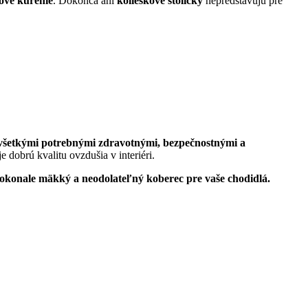
ové kúrenie
. Dokonca ani
kolieskové stoličky
nepredstavujú pre
so všetkými potrebnými zdravotnými, bezpečnostnými a
e dobrú kvalitu ovzdušia v interiéri.
onale mäkký a neodolateľný koberec pre vaše chodidlá.