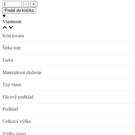
Množstvo
-
+
Pridať do košíka
Vlastnosti
Kód tovaru
Šírka roly
Farba
Materiálové zloženie
Typ vlasu
Filcový podklad
Podklad
Celková výška
Výška vlasu