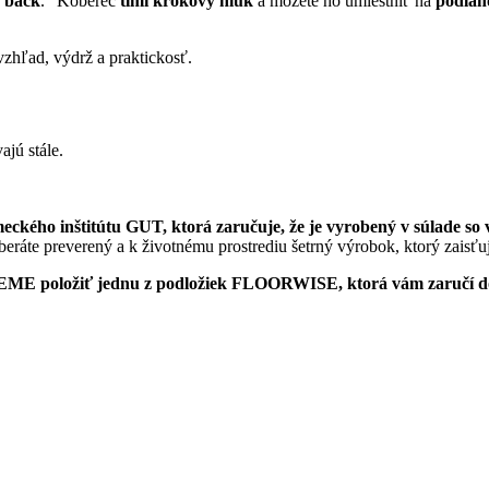
n back
.“ Koberec
tlmí krokový hluk
a môžete ho umiestniť na
podlah
vzhľad, výdrž a praktickosť.
jú stále.
emeckého inštitútu GUT, ktorá zaručuje, že je vyrobený v súlade 
yberáte preverený a k životnému prostrediu šetrný výrobok, ktorý zaisťuj
ME položiť jednu z podložiek FLOORWISE, ktorá vám zaručí dok