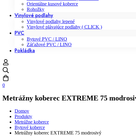
Orientálne kusové koberce
Rohožky
Vinylové podlahy
Vinylové podlahy lepené
Vinylové plávajúce podlahy ( CLICK )
PVC
Bytové PVC / LINO
Záťažové PVC / LINO
Pokládka
0
Metrážny koberec EXTREME 75 modrosi
Domov
Produkty
Metrážne koberce
Bytové koberce
Metrážny koberec EXTREME 75 modrosivý