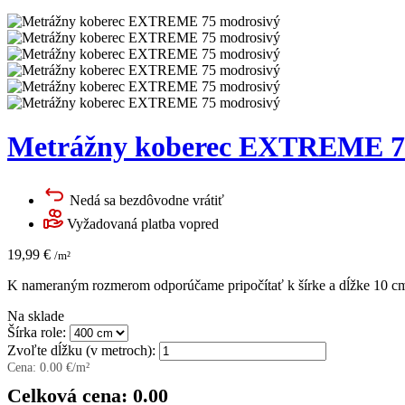
Metrážny koberec EXTREME 7
Nedá sa bezdôvodne vrátiť
Vyžadovaná platba vopred
19,99
€
/m²
K nameraným rozmerom odporúčame pripočítať k šírke a dĺžke 10 cm 
Na sklade
Šírka role:
Zvoľte dĺžku (v metroch):
Cena:
0.00
€/m²
Celková cena:
0.00