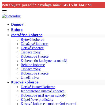
Potrebujete poradiť? Zavolajte nám: +421 918 134 868
Domov
E-shop
Metrážne koberce
Bytové koberce
Záťažové koberce
Detské koberce
Čistiace zóny
Kobercové štvorce
Koberce do kuchyne na metráž
Behúne koberce
Čistiace zóny
Kobercové štvorce
Umelá tráva
Kusové koberce
Detské kusové koberce
Jednofarebné kusové koberce
Kobercové nášľapy na schody
Kúpeľňové predložky
Kusové koberce s modernými vzormi