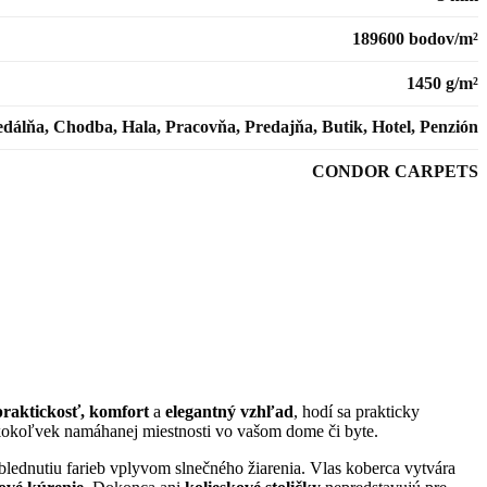
189600 bodov/m²
1450 g/m²
edálňa, Chodba, Hala, Pracovňa, Predajňa, Butik, Hotel, Penzión
CONDOR CARPETS
praktickosť, komfort
a
elegantný vzhľad
, hodí sa prakticky
 akokoľvek namáhanej miestnosti vo vašom dome či byte.
yblednutiu farieb vplyvom slnečného žiarenia. Vlas koberca vytvára