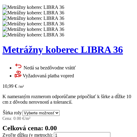
Metrážny koberec LIBRA 36
Nedá sa bezdôvodne vrátiť
Vyžadovaná platba vopred
10,99
€
/m²
K nameraným rozmerom odporúčame pripočítať k šírke a dĺžke 10
cm z dôvodu nerovností a tolerancií.
Šírka roly
Cena:
0.00
€/m²
Celková cena:
0.00
Zvoľte dĺžku (v metroch):