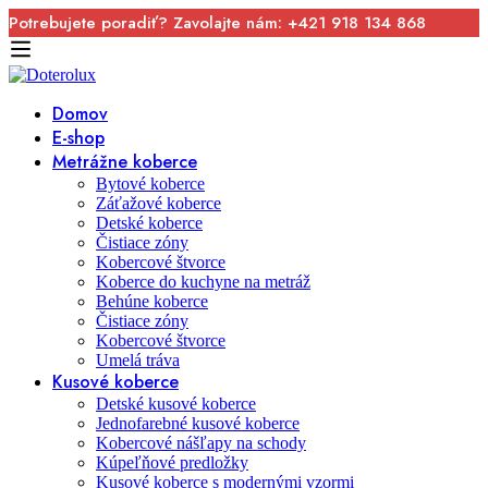
Potrebujete poradiť? Zavolajte nám: +421 918 134 868
Domov
E-shop
Metrážne koberce
Bytové koberce
Záťažové koberce
Detské koberce
Čistiace zóny
Kobercové štvorce
Koberce do kuchyne na metráž
Behúne koberce
Čistiace zóny
Kobercové štvorce
Umelá tráva
Kusové koberce
Detské kusové koberce
Jednofarebné kusové koberce
Kobercové nášľapy na schody
Kúpeľňové predložky
Kusové koberce s modernými vzormi