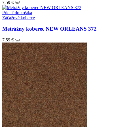
7,59
€
/m²
Pridať do košíka
Záťažové koberce
Metrážny koberec NEW ORLEANS 372
7,59
€
/m²