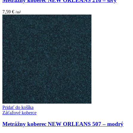
Metrážny koberec NEW ORLEANS 216 – sivý
7,59
€
/m²
Pridať do košíka
Záťažové koberce
Metrážny koberec NEW ORLEANS 507 – modrý