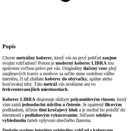
Popis
Chcete
metrážny koberec
, ktorý vás na prvý pohľad
zaujme
svojim vzhľadom? Potom je
moderný koberec LIBRA
tou
správnou voľbou práve pre vás. Originálny
tlačený vzor
plný
zaujímavých tvarov a motívov sa určite stane ozdobou vášho
interiéru, či už zháňate
koberec
do obývačky
, spálne alebo
hosťovskej izby. Táto
metráž
vás nesklame ani vo
frekventovanejších miestnostiach
.
Koberec LIBRA
disponuje nízkym
polyamidovým vlasom
, ktorý
vám zaistí
jednoduchú údržbu a čistenie
. Je opatrený
filcovým
podkladom, účinne
tlmí kročajový hluk
a je možné ho položiť do
miestností s
podlahovým vykurovaním
. Súčasne
odoláva
vyblednutiu
farieb vplyvom slnečného žiarenia.
Dodajte svojmu interiéru originálny vzhľad s kobercom