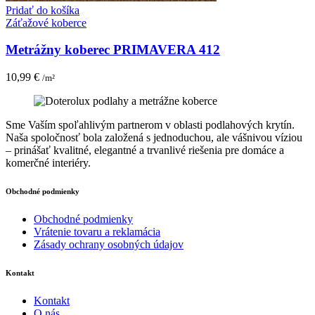
Pridať do košíka
Záťažové koberce
Metrážny koberec PRIMAVERA 412
10,99
€
/m²
Sme Vaším spoľahlivým partnerom v oblasti podlahových krytín.
Naša spoločnosť bola založená s jednoduchou, ale vášnivou víziou
– prinášať kvalitné, elegantné a trvanlivé riešenia pre domáce a
komerčné interiéry.
Obchodné podmienky
Obchodné podmienky
Vrátenie tovaru a reklamácia
Zásady ochrany osobných údajov
Kontakt
Kontakt
O nás