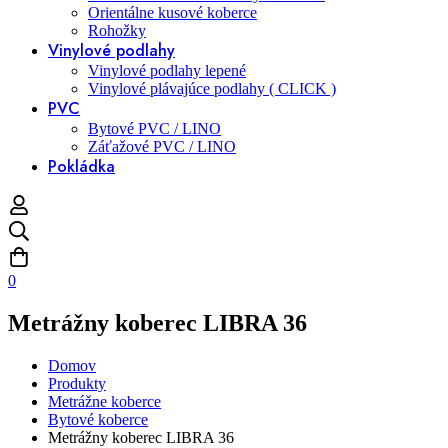
Orientálne kusové koberce
Rohožky
Vinylové podlahy
Vinylové podlahy lepené
Vinylové plávajúce podlahy ( CLICK )
PVC
Bytové PVC / LINO
Záťažové PVC / LINO
Pokládka
0
Metrážny koberec LIBRA 36
Domov
Produkty
Metrážne koberce
Bytové koberce
Metrážny koberec LIBRA 36