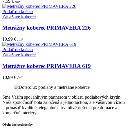
7,59
€
/m²
Pridať do košíka
Záťažové koberce
Metrážny koberec PRIMAVERA 226
10,99
€
/m²
Pridať do košíka
Záťažové koberce
Metrážny koberec PRIMAVERA 619
10,99
€
/m²
Sme Vaším spoľahlivým partnerom v oblasti podlahových krytín.
Naša spoločnosť bola založená s jednoduchou, ale vášnivou víziou
– prinášať kvalitné, elegantné a trvanlivé riešenia pre domáce a
komerčné interiéry.
Obchodné podmienky