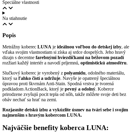
Špeciálne vlastnosti
Na stiahnutie
Popis
Metrážny koberec
LUNA
je
ideálnou voľbou do detskej izby
, ale
vďaka svojim vlastnostiam si získa aj srdce dospelých. Jeho hravý
dizajn s decentne
farebnými hviezdičkami na béžovom pozadí
rozžiari každý interiér a navodí príjemnú,
optimistickú atmosféru
.
Slučkový koberec je vyrobený z
polyamidu
, odolného materiálu,
ktorý sa
ľahko čistí a udržuje
. Navyše je opatrený špeciálnou
úpravou proti škvrnám Anti-Stain. Spodná vrstva je tvorená
podkladom ActionBack, ktorý je
pevný a odolný
. Koberce
prirodzene zvyšujú pocit tepla od nôh, takže môžete svoje deti bez
obáv nechať sa hrať na zemi.
Rozjasnite detskú izbu a vykúzlite úsmev na tvári sebe i svojim
najmenším s hravým kobercom LUNA.
Najväčšie benefity koberca LUNA: