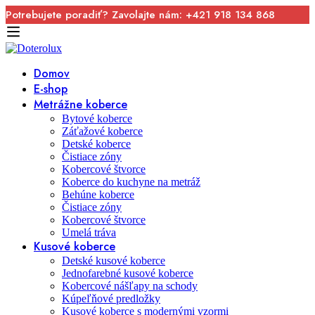
Potrebujete poradiť? Zavolajte nám: +421 918 134 868
Domov
E-shop
Metrážne koberce
Bytové koberce
Záťažové koberce
Detské koberce
Čistiace zóny
Kobercové štvorce
Koberce do kuchyne na metráž
Behúne koberce
Čistiace zóny
Kobercové štvorce
Umelá tráva
Kusové koberce
Detské kusové koberce
Jednofarebné kusové koberce
Kobercové nášľapy na schody
Kúpeľňové predložky
Kusové koberce s modernými vzormi