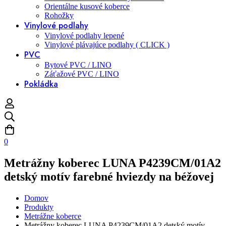
Orientálne kusové koberce
Rohožky
Vinylové podlahy
Vinylové podlahy lepené
Vinylové plávajúce podlahy ( CLICK )
PVC
Bytové PVC / LINO
Záťažové PVC / LINO
Pokládka
0
Metrážny koberec LUNA P4239CM/01A2
detský motív farebné hviezdy na béžovej
Domov
Produkty
Metrážne koberce
Metrážny koberec LUNA P4239CM/01A2 detský motív