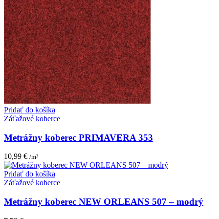
Pridať do košíka
Záťažové koberce
Metrážny koberec PRIMAVERA 353
10,99
€
/m²
Pridať do košíka
Záťažové koberce
Metrážny koberec NEW ORLEANS 507 – modrý