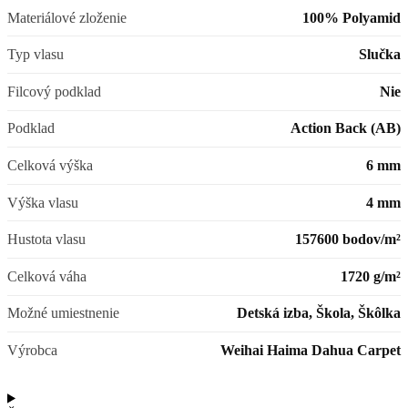
Materiálové zloženie
100% Polyamid
Typ vlasu
Slučka
Filcový podklad
Nie
Podklad
Action Back (AB)
Celková výška
6 mm
Výška vlasu
4 mm
Hustota vlasu
157600 bodov/m²
Celková váha
1720 g/m²
Možné umiestnenie
Detská izba, Škola, Škôlka
Výrobca
Weihai Haima Dahua Carpet