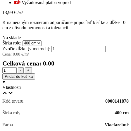
Vyžadovaná platba vopred
13,99
€
/m²
K nameraným rozmerom odporúčame pripočítať k šírke a dĺžke 10
cm z dôvodu nerovností a tolerancií.
Na sklade
Šírka role:
Zvoľte dĺžku (v metroch):
Cena:
0.00
€/m²
Celková cena:
0.00
Množstvo
-
+
Pridať do košíka
Vlastnosti
Kód tovaru
0000141878
Šírka roly
400 cm
Farba
Viacfarebné