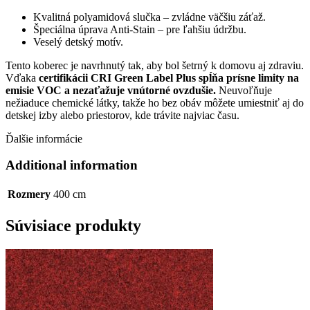
Kvalitná polyamidová slučka – zvládne väčšiu záťaž.
Špeciálna úprava Anti-Stain – pre ľahšiu údržbu.
Veselý detský motív.
Tento koberec je navrhnutý tak, aby bol šetrný k domovu aj zdraviu.
Vďaka
certifikácii CRI Green Label Plus spĺňa prísne limity na
emisie VOC a nezaťažuje vnútorné ovzdušie.
Neuvoľňuje
nežiaduce chemické látky, takže ho bez obáv môžete umiestniť aj do
detskej izby alebo priestorov, kde trávite najviac času.
Ďalšie informácie
Additional information
Rozmery
400 cm
Súvisiace produkty