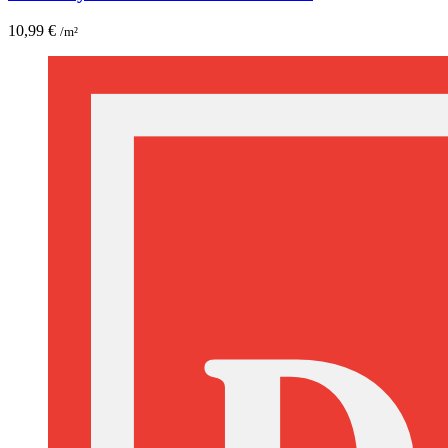
10,99
€
/m²