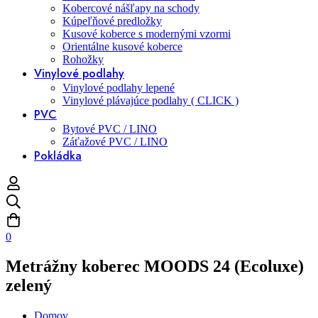
Kobercové nášľapy na schody
Kúpeľňové predložky
Kusové koberce s modernými vzormi
Orientálne kusové koberce
Rohožky
Vinylové podlahy
Vinylové podlahy lepené
Vinylové plávajúce podlahy ( CLICK )
PVC
Bytové PVC / LINO
Záťažové PVC / LINO
Pokládka
0
Metrážny koberec MOODS 24 (Ecoluxe)
zelený
Domov