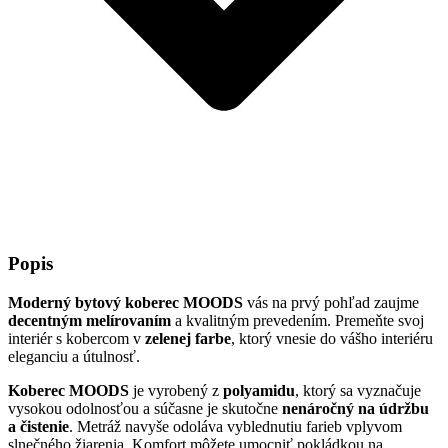
Popis
Moderný bytový koberec MOODS
vás na prvý pohľad zaujme
decentným melírovaním
a kvalitným prevedením. Premeňte svoj
interiér s kobercom v
zelenej farbe
, ktorý vnesie do vášho interiéru
eleganciu a útulnosť.
Koberec MOODS
je vyrobený z
polyamidu
, ktorý sa vyznačuje
vysokou odolnosťou a súčasne je skutočne
nenáročný na údržbu
a čistenie
. Metráž navyše odoláva vyblednutiu farieb vplyvom
slnečného žiarenia. Komfort môžete umocniť pokládkou na