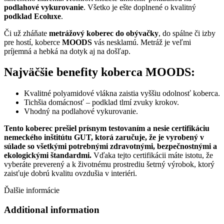
podlahové vykurovanie
. Všetko je ešte doplnené o kvalitný
podklad Ecoluxe
.
Či už zháňate
metrážový koberec do obývačky
, do spálne či izby
pre hostí, koberce
MOODS
vás nesklamú. Metráž je veľmi
príjemná a hebká na dotyk aj na došľap.
Najväčšie benefity koberca MOODS:
Kvalitné polyamidové vlákna zaistia vyššiu odolnosť koberca.
Tichšia domácnosť – podklad tlmí zvuky krokov.
Vhodný na podlahové vykurovanie.
Tento koberec prešiel prísnym testovaním a nesie certifikáciu
nemeckého inštitútu GUT, ktorá zaručuje, že je vyrobený v
súlade so všetkými potrebnými zdravotnými, bezpečnostnými a
ekologickými štandardmi.
Vďaka tejto certifikácii máte istotu, že
vyberáte preverený a k životnému prostrediu šetrný výrobok, ktorý
zaisťuje dobrú kvalitu ovzdušia v interiéri.
Ďalšie informácie
Additional information