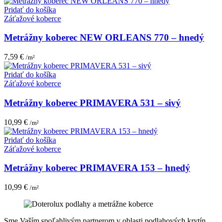
Pridať do košíka
Záťažové koberce
Metrážny koberec NEW ORLEANS 770 – hnedý
7,59
€
/m²
Pridať do košíka
Záťažové koberce
Metrážny koberec PRIMAVERA 531 – sivý
10,99
€
/m²
Pridať do košíka
Záťažové koberce
Metrážny koberec PRIMAVERA 153 – hnedý
10,99
€
/m²
Sme Vaším spoľahlivým partnerom v oblasti podlahových krytín.