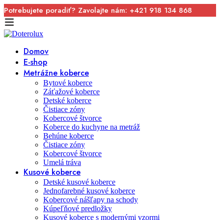
Potrebujete poradiť? Zavolajte nám: +421 918 134 868
Domov
E-shop
Metrážne koberce
Bytové koberce
Záťažové koberce
Detské koberce
Čistiace zóny
Kobercové štvorce
Koberce do kuchyne na metráž
Behúne koberce
Čistiace zóny
Kobercové štvorce
Umelá tráva
Kusové koberce
Detské kusové koberce
Jednofarebné kusové koberce
Kobercové nášľapy na schody
Kúpeľňové predložky
Kusové koberce s modernými vzormi