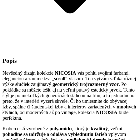
Popis
Nevšedný dizajn kolekcie
NICOSIA
vás pohltí svojimi farbami,
eleganciou a zaujme tzv. „
scroll
“ vlasom. Ten vytvára vďaka rôznej
výške
slučiek
zaujímavý
geometrický trojrozmerný vzor
. Po
pokládke sa môžete tešiť aj na veľmi pútavý estetický prvok. Tento
štýl je po niekoľkých generáciách stálicou na trhu, a to jednoducho
preto, že v interiéri vyzerá skvele. Či ho umiestnite do obývacej
izby, spálne či študentskej izby a interiérov zariadených v
mnohých
štýloch
, od moderných až po vintage, kolekcia
NICOSIA
bude
perfektná.
Koberce sú vyrobené z
polyamidu
, ktorý je
kvalitný
, veľmi
pohodlne sa udržuje
a
odoláva vyblednutiu farieb
vplyvom
slnečného žiarenia. Inštalácia na
podlahové kúrenie
je možná.