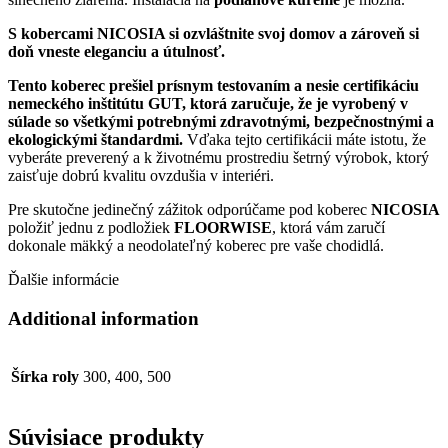
S kobercami NICOSIA si ozvláštnite svoj domov a zároveň si
doň vneste eleganciu a útulnosť.
Tento koberec prešiel prísnym testovaním a nesie certifikáciu
nemeckého inštitútu GUT, ktorá zaručuje, že je vyrobený v
súlade so všetkými potrebnými zdravotnými, bezpečnostnými a
ekologickými štandardmi.
Vďaka tejto certifikácii máte istotu, že
vyberáte preverený a k životnému prostrediu šetrný výrobok, ktorý
zaisťuje dobrú kvalitu ovzdušia v interiéri.
Pre skutočne jedinečný zážitok odporúčame pod koberec
NICOSIA
položiť jednu z podložiek
FLOORWISE
, ktorá vám zaručí
dokonale mäkký a neodolateľný koberec pre vaše chodidlá.
Ďalšie informácie
Additional information
Šírka roly
300, 400, 500
Súvisiace produkty