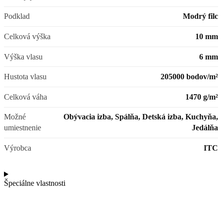
Podklad
Modrý filc
Celková výška
10 mm
Výška vlasu
6 mm
Hustota vlasu
205000 bodov/m²
Celková váha
1470 g/m²
Možné
Obývacia izba, Spálňa, Detská izba, Kuchyňa,
umiestnenie
Jedálňa
Výrobca
ITC
Špeciálne vlastnosti