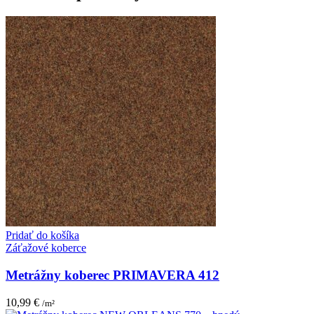
Pridať do košíka
Záťažové koberce
Metrážny koberec PRIMAVERA 412
10,99
€
/m²