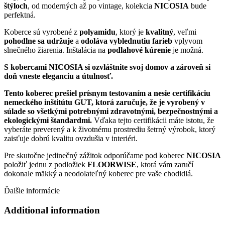
štýloch
, od moderných až po vintage, kolekcia
NICOSIA
bude
perfektná.
Koberce sú vyrobené z
polyamidu
, ktorý je
kvalitný
, veľmi
pohodlne sa udržuje
a
odoláva vyblednutiu farieb
vplyvom
slnečného žiarenia. Inštalácia na
podlahové kúrenie
je možná.
S kobercami NICOSIA si ozvláštnite svoj domov a zároveň si
doň vneste eleganciu a útulnosť.
Tento koberec prešiel prísnym testovaním a nesie certifikáciu
nemeckého inštitútu GUT, ktorá zaručuje, že je vyrobený v
súlade so všetkými potrebnými zdravotnými, bezpečnostnými a
ekologickými štandardmi.
Vďaka tejto certifikácii máte istotu, že
vyberáte preverený a k životnému prostrediu šetrný výrobok, ktorý
zaisťuje dobrú kvalitu ovzdušia v interiéri.
Pre skutočne jedinečný zážitok odporúčame pod koberec
NICOSIA
položiť jednu z podložiek
FLOORWISE
, ktorá vám zaručí
dokonale mäkký a neodolateľný koberec pre vaše chodidlá.
Ďalšie informácie
Additional information