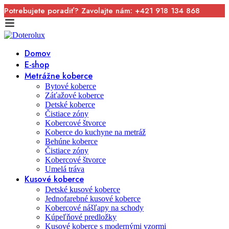
Potrebujete poradiť? Zavolajte nám: +421 918 134 868
Domov
E-shop
Metrážne koberce
Bytové koberce
Záťažové koberce
Detské koberce
Čistiace zóny
Kobercové štvorce
Koberce do kuchyne na metráž
Behúne koberce
Čistiace zóny
Kobercové štvorce
Umelá tráva
Kusové koberce
Detské kusové koberce
Jednofarebné kusové koberce
Kobercové nášľapy na schody
Kúpeľňové predložky
Kusové koberce s modernými vzormi