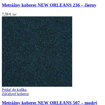
Metrážny koberec NEW ORLEANS 236 – čierny
7,59
€
/m²
Pridať do košíka
Záťažové koberce
Metrážny koberec NEW ORLEANS 507 – modrý