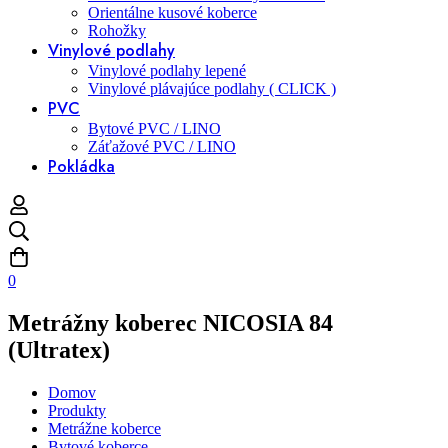
Orientálne kusové koberce
Rohožky
Vinylové podlahy
Vinylové podlahy lepené
Vinylové plávajúce podlahy ( CLICK )
PVC
Bytové PVC / LINO
Záťažové PVC / LINO
Pokládka
0
Metrážny koberec NICOSIA 84
(Ultratex)
Domov
Produkty
Metrážne koberce
Bytové koberce