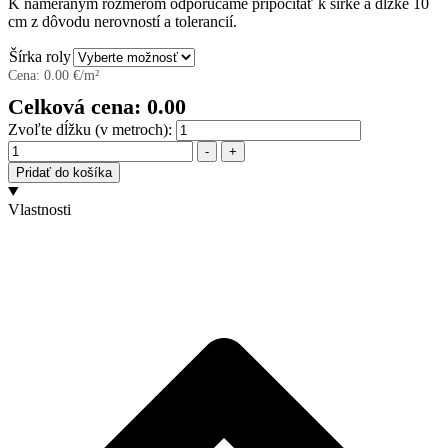
K nameraným rozmerom odporúčame pripočítať k šírke a dĺžke 10
cm z dôvodu nerovností a tolerancií.
Šírka roly
Cena:
0.00
€/m²
Celková cena:
0.00
Zvoľte dĺžku (v metroch):
Množstvo
-
+
Pridať do košíka
Vlastnosti