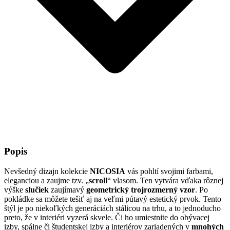
Popis
Nevšedný dizajn kolekcie
NICOSIA
vás pohltí svojimi farbami,
eleganciou a zaujme tzv. „
scroll
“ vlasom. Ten vytvára vďaka rôznej
výške
slučiek
zaujímavý
geometrický trojrozmerný vzor
. Po
pokládke sa môžete tešiť aj na veľmi pútavý estetický prvok. Tento
štýl je po niekoľkých generáciách stálicou na trhu, a to jednoducho
preto, že v interiéri vyzerá skvele. Či ho umiestnite do obývacej
izby, spálne či študentskej izby a interiérov zariadených v
mnohých