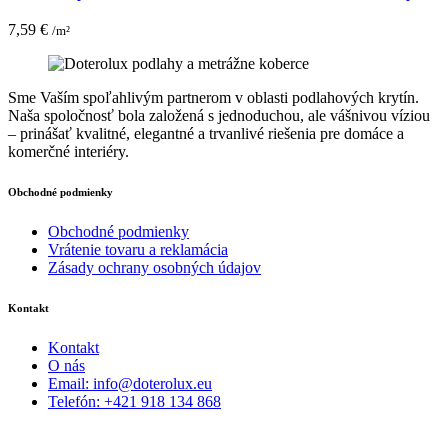
7,59
€
/m²
Sme Vaším spoľahlivým partnerom v oblasti podlahových krytín.
Naša spoločnosť bola založená s jednoduchou, ale vášnivou víziou
– prinášať kvalitné, elegantné a trvanlivé riešenia pre domáce a
komerčné interiéry.
Obchodné podmienky
Obchodné podmienky
Vrátenie tovaru a reklamácia
Zásady ochrany osobných údajov
Kontakt
Kontakt
O nás
Email: info@doterolux.eu
Telefón: +421 918 134 868