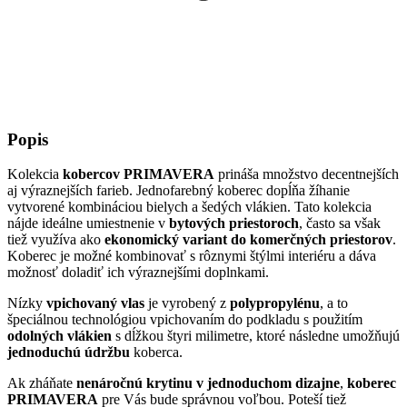
Popis
Kolekcia
kobercov
PRIMAVERA
prináša množstvo decentnejších
aj výraznejších farieb. Jednofarebný koberec dopĺňa žíhanie
vytvorené kombináciou bielych a šedých vlákien. Tato kolekcia
nájde ideálne umiestnenie v
bytových priestoroch
, často sa však
tiež využíva ako
ekonomický variant do komerčných priestorov
.
Koberec je možné kombinovať s rôznymi štýlmi interiéru a dáva
možnosť doladiť ich výraznejšími doplnkami.
Nízky
vpichovaný vlas
je vyrobený z
polypropylénu
, a to
špeciálnou technológiou vpichovaním do podkladu s použitím
odolných vlákien
s dĺžkou štyri milimetre, ktoré následne umožňujú
jednoduchú údržbu
koberca.
Ak zháňate
nenáročnú krytinu v jednoduchom dizajne
,
koberec
PRIMAVERA
pre Vás bude správnou voľbou. Poteší tiež