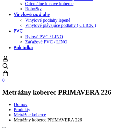
Orientálne kusové koberce
Rohožky
Vinylové podlahy
Vinylové podlahy lepené
Vinylové plávajúce podlahy ( CLICK )
PVC
Bytové PVC / LINO
Záťažové PVC / LINO
Pokládka
0
Metrážny koberec PRIMAVERA 226
Domov
Produkty
Metrážne koberce
Metrážny koberec PRIMAVERA 226