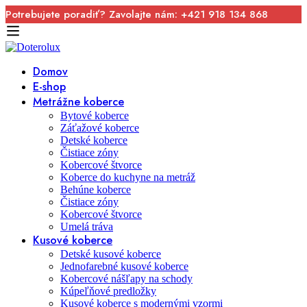
Potrebujete poradiť? Zavolajte nám: +421 918 134 868
Domov
E-shop
Metrážne koberce
Bytové koberce
Záťažové koberce
Detské koberce
Čistiace zóny
Kobercové štvorce
Koberce do kuchyne na metráž
Behúne koberce
Čistiace zóny
Kobercové štvorce
Umelá tráva
Kusové koberce
Detské kusové koberce
Jednofarebné kusové koberce
Kobercové nášľapy na schody
Kúpeľňové predložky
Kusové koberce s modernými vzormi