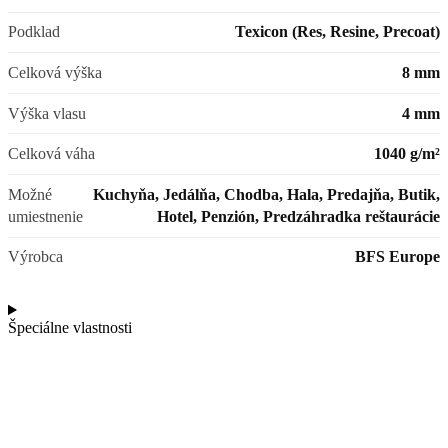
Podklad
Texicon (Res, Resine, Precoat)
Celková výška
8 mm
Výška vlasu
4 mm
Celková váha
1040 g/m²
Možné
Kuchyňa, Jedálňa, Chodba, Hala, Predajňa, Butik,
umiestnenie
Hotel, Penzión, Predzáhradka reštaurácie
Výrobca
BFS Europe
Špeciálne vlastnosti