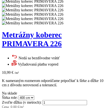
Metrážny koberec
PRIMAVERA 226
Nedá sa bezdôvodne vrátiť
Vyžadovaná platba vopred
10,99
€
/m²
K nameraným rozmerom odporúčame pripočítať k šírke a dĺžke 10
cm z dôvodu nerovností a tolerancií.
Na sklade
Šírka role:
Zvoľte dĺžku (v metroch):
Cena:
0.00
€/m²