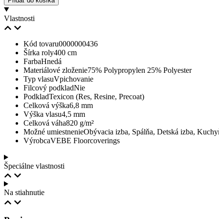
Pridať do košíka
Vlastnosti
Kód tovaru
0000000436
Šírka roly
400 cm
Farba
Hnedá
Materiálové zloženie
75% Polypropylen 25% Polyester
Typ vlasu
Vpichovanie
Filcový podklad
Nie
Podklad
Texicon (Res, Resine, Precoat)
Celková výška
6,8 mm
Výška vlasu
4,5 mm
Celková váha
820 g/m²
Možné umiestnenie
Obývacia izba, Spálňa, Detská izba, Kuchyň
Výrobca
VEBE Floorcoverings
Špeciálne vlastnosti
Na stiahnutie