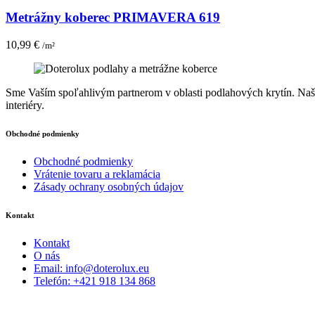
Metrážny koberec PRIMAVERA 619
10,99
€
/m²
Sme Vaším spoľahlivým partnerom v oblasti podlahových krytín. Naša 
interiéry.
Obchodné podmienky
Obchodné podmienky
Vrátenie tovaru a reklamácia
Zásady ochrany osobných údajov
Kontakt
Kontakt
O nás
Email: info@doterolux.eu
Telefón: +421 918 134 868