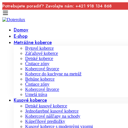
Potrebujete poradiť? Zavolajte nám: +421 918 134 868
Domov
E-shop
Metrážne koberce
Bytové koberce
Záťažové koberce
Detské koberce
Čistiace zóny
Kobercové štvorce
Koberce do kuchyne na metráž
Behúne koberce
Čistiace zóny
Kobercové štvorce
Umelá tráva
Kusové koberce
Detské kusové koberce
Jednofarebné kusové koberce
Kobercové nášľapy na schody
Kúpeľňové predložky
Kusové koberce s modernými vzormi