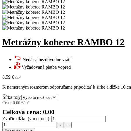
Metrážny koberec RAMBO 12
Nedá sa bezdôvodne vrátiť
Vyžadovaná platba vopred
8,59
€
/m²
K nameraným rozmerom odporúčame pripočítať k šírke a dĺžke 10 cm 
Šírka roly
Cena:
0.00
€/m²
Celková cena:
0.00
Zvoľte dĺžku (v metroch):
Množstvo
-
+