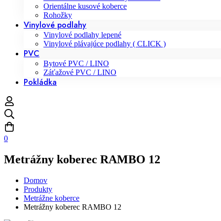
Orientálne kusové koberce
Rohožky
Vinylové podlahy
Vinylové podlahy lepené
Vinylové plávajúce podlahy ( CLICK )
PVC
Bytové PVC / LINO
Záťažové PVC / LINO
Pokládka
0
Metrážny koberec RAMBO 12
Domov
Produkty
Metrážne koberce
Metrážny koberec RAMBO 12