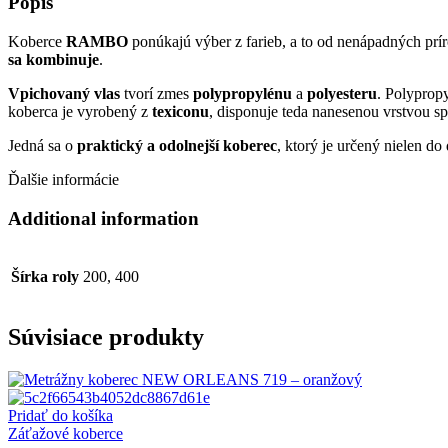
Popis
Koberce
RAMBO
ponúkajú výber z farieb, a to od nenápadných prír
sa kombinuje
.
Vpichovaný vlas
tvorí zmes
polypropylénu
a
polyesteru
. Polyprop
koberca je vyrobený z
texiconu
, disponuje teda nanesenou vrstvou sp
Jedná sa o
praktický a odolnejší koberec
, ktorý je určený nielen d
Ďalšie informácie
Additional information
Šírka roly
200, 400
Súvisiace produkty
Pridať do košíka
Záťažové koberce