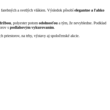
e farebných a svetlých vlákien. Výsledok pôsobí
elegantne a ľahko
údržbou
, polyester potom
odolnosťou
a tým, že nevybledne. Podklad
torov s
podlahovým vykurovaním
.
 priestorov, na trhy, výstavy aj spoločenské akcie.