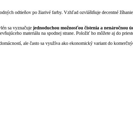
odných odtieňov po žiarivé farby. Vzhľad ozvláštňuje decentné žíhani
ylén sa vyznačuje
jednoduchou možnosťou čistenia a nenáročnou 
evňujúceho materiálu na spodnej strane. Položiť ho môžete aj do pries
o domácností, ale často sa využíva ako ekonomický variant do komerčných