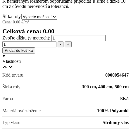
K nameraným rozmerom odporúčame pripočítať k šírke a dĺžke 10
cm z dôvodu nerovností a tolerancií.
Šírka roly
Cena:
0.00
€/m²
Celková cena:
0.00
Zvoľte dĺžku (v metroch):
Množstvo
-
+
Pridať do košíka
Vlastnosti
Kód tovaru
0000054647
Šírka roly
300 cm, 400 cm, 500 cm
Farba
Sivá
Materiálové zloženie
100% Polyamid
Typ vlasu
Strihaný vlas