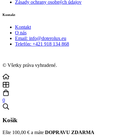
Zásady ochrany osobných údajov
Kontakt
Kontakt
O nás
Email: info@doterolux.eu
Telefón: +421 918 134 868
© Všetky práva vyhradené.
0
Košik
Ešte
100,00
€
a máte
DOPRAVU ZDARMA