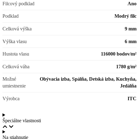
Filcový podklad
Ano
Podklad
Modrý filc
Celková výška
9 mm
Výška vlasu
6 mm
Hustota vlasu
116000 bodov/m²
Celková váha
1780 g/m²
Možné
Obývacia izba, Spálňa, Detská izba, Kuchyňa,
umiestnenie
Jedálňa
Výrobca
ITC
Špeciálne vlastnosti
Na stiahnutie