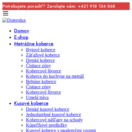
Potrebujete poradiť? Zavolajte nám: +421 918 134 868
Domov
E-shop
Metrážne koberce
Bytové koberce
Záťažové koberce
Detské koberce
Čistiace zóny
Kobercové štvorce
Koberce do kuchyne na metráž
Behúne koberce
Čistiace zóny
Kobercové štvorce
Umelá tráva
Kusové koberce
Detské kusové koberce
Jednofarebné kusové koberce
Kobercové nášľapy na schody
Kúpeľňové predložky
Kusové koberce s modernými vzormi