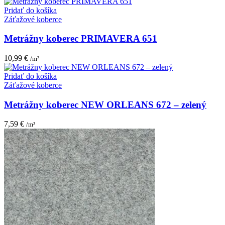
Pridať do košíka
Záťažové koberce
Metrážny koberec PRIMAVERA 651
10,99
€
/m²
Pridať do košíka
Záťažové koberce
Metrážny koberec NEW ORLEANS 672 – zelený
7,59
€
/m²