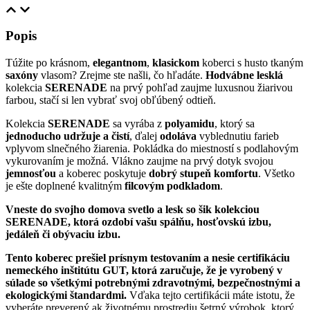
Popis
Túžite po krásnom,
elegantnom
,
klasickom
koberci s husto tkaným
saxóny
vlasom? Zrejme ste našli, čo hľadáte.
Hodvábne lesklá
kolekcia
SERENADE
na prvý pohľad zaujme luxusnou žiarivou
farbou, stačí si len vybrať svoj obľúbený odtieň.
Kolekcia
SERENADE
sa vyrába z
polyamidu
, ktorý sa
jednoducho udržuje a čistí
, ďalej
odoláva
vyblednutiu farieb
vplyvom slnečného žiarenia. Pokládka do miestností s podlahovým
vykurovaním je možná. Vlákno zaujme na prvý dotyk svojou
jemnosťou
a koberec poskytuje
dobrý stupeň komfortu
. Všetko
je ešte doplnené kvalitným
filcovým podkladom
.
Vneste do svojho domova svetlo a lesk so šik kolekciou
SERENADE, ktorá ozdobí vašu spálňu, hosťovskú izbu,
jedáleň či obývaciu izbu.
Tento koberec prešiel prísnym testovaním a nesie certifikáciu
nemeckého inštitútu GUT, ktorá zaručuje, že je vyrobený v
súlade so všetkými potrebnými zdravotnými, bezpečnostnými a
ekologickými štandardmi.
Vďaka tejto certifikácii máte istotu, že
vyberáte preverený ak životnému prostrediu šetrný výrobok, ktorý