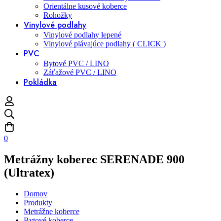
Orientálne kusové koberce
Rohožky
Vinylové podlahy
Vinylové podlahy lepené
Vinylové plávajúce podlahy ( CLICK )
PVC
Bytové PVC / LINO
Záťažové PVC / LINO
Pokládka
0
Metrážny koberec SERENADE 900
(Ultratex)
Domov
Produkty
Metrážne koberce
Bytové koberce