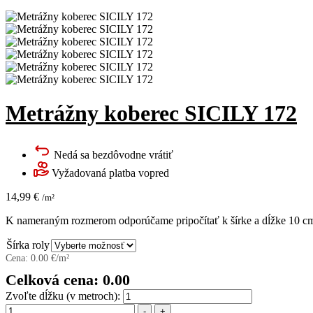
Metrážny koberec SICILY 172
Nedá sa bezdôvodne vrátiť
Vyžadovaná platba vopred
14,99
€
/m²
K nameraným rozmerom odporúčame pripočítať k šírke a dĺžke 10 cm 
Šírka roly
Cena:
0.00
€/m²
Celková cena:
0.00
Zvoľte dĺžku (v metroch):
Množstvo
-
+