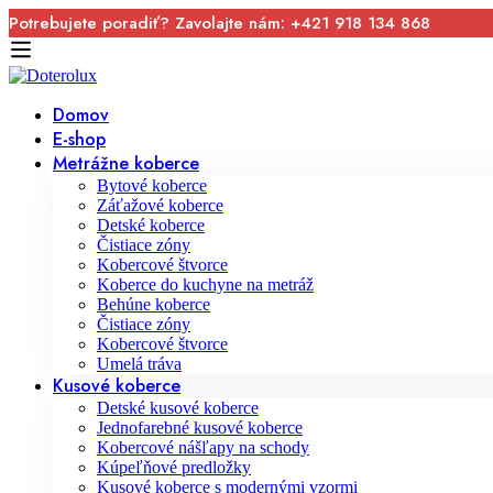
Potrebujete poradiť? Zavolajte nám: +421 918 134 868
Domov
E-shop
Metrážne koberce
Bytové koberce
Záťažové koberce
Detské koberce
Čistiace zóny
Kobercové štvorce
Koberce do kuchyne na metráž
Behúne koberce
Čistiace zóny
Kobercové štvorce
Umelá tráva
Kusové koberce
Detské kusové koberce
Jednofarebné kusové koberce
Kobercové nášľapy na schody
Kúpeľňové predložky
Kusové koberce s modernými vzormi