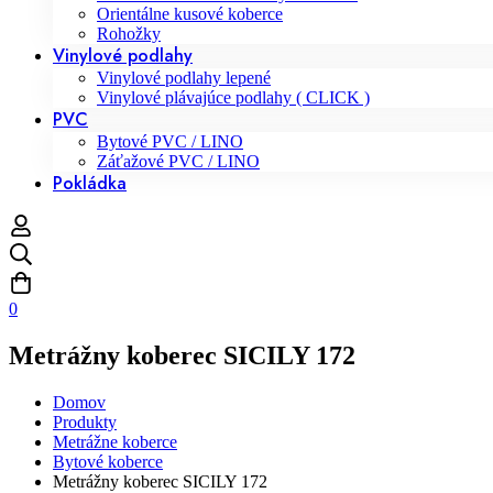
Orientálne kusové koberce
Rohožky
Vinylové podlahy
Vinylové podlahy lepené
Vinylové plávajúce podlahy ( CLICK )
PVC
Bytové PVC / LINO
Záťažové PVC / LINO
Pokládka
0
Metrážny koberec SICILY 172
Domov
Produkty
Metrážne koberce
Bytové koberce
Metrážny koberec SICILY 172