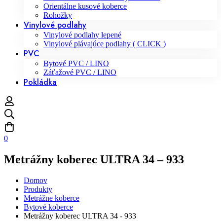
Orientálne kusové koberce
Rohožky
Vinylové podlahy
Vinylové podlahy lepené
Vinylové plávajúce podlahy ( CLICK )
PVC
Bytové PVC / LINO
Záťažové PVC / LINO
Pokládka
0
Metrážny koberec ULTRA 34 – 933
Domov
Produkty
Metrážne koberce
Bytové koberce
Metrážny koberec ULTRA 34 - 933