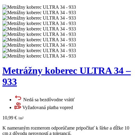
Metrážny koberec ULTRA 34 –
933
Nedá sa bezdôvodne vrátiť
Vyžadovaná platba vopred
10,99
€
/m²
K nameraným rozmerom odporúčame pripočítať k šírke a dĺžke 10
cm z dôvodu nerovností a tolerancií.