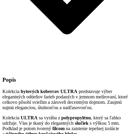
Popis
Kolekcia
bytových kobercov
ULTRA
predstavuje výber
elegantných odtieňov farieb podaných v jemnom melírovaní, ktoré
celkovo pôsobí sviežim a zároveň decentným dojmom. Zaujmú
najmä eleganciou, útulnosťou a nadčasovosťou.
Kolekcia
ULTRA
sa vyrába z
polypropylénu
, ktorý sa ľahko
udržuje. Vlas je tkaný do elegantných
slučiek
s výškou 5 mm.
Podklad je potom tvorený
filcom
na zaistenie tepelnej izolácie
a
účinného útlmu kročajového hluku
.