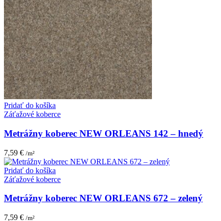
Pridať do košíka
Záťažové koberce
Metrážny koberec NEW ORLEANS 142 – hnedý
7,59
€
/m²
Pridať do košíka
Záťažové koberce
Metrážny koberec NEW ORLEANS 672 – zelený
7,59
€
/m²