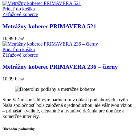
Pridať do košíka
Záťažové koberce
Metrážny koberec PRIMAVERA 521
10,99
€
/m²
Pridať do košíka
Záťažové koberce
Metrážny koberec PRIMAVERA 236 – čierny
10,99
€
/m²
Sme Vaším spoľahlivým partnerom v oblasti podlahových krytín.
Naša spoločnosť bola založená s jednoduchou, ale vášnivou víziou
– prinášať kvalitné, elegantné a trvanlivé riešenia pre domáce a
komerčné interiéry.
Obchodné podmienky