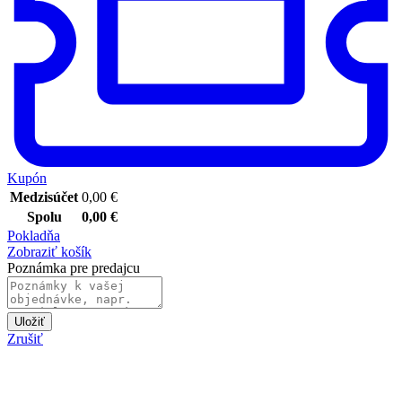
Kupón
Medzisúčet
0,00
€
Spolu
0,00
€
Pokladňa
Zobraziť košík
Poznámka pre predajcu
Uložiť
Zrušiť