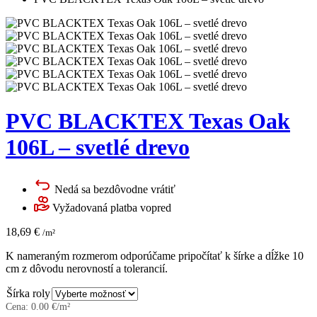
PVC BLACKTEX Texas Oak
106L – svetlé drevo
Nedá sa bezdôvodne vrátiť
Vyžadovaná platba vopred
18,69
€
/m²
K nameraným rozmerom odporúčame pripočítať k šírke a dĺžke 10
cm z dôvodu nerovností a tolerancií.
Šírka roly
Cena:
0.00
€/m²