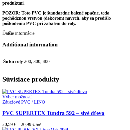
produktmi.
POZOR: Toto PVC je štandardne balené opačne, teda
pochôdznou vrstvou (dekorom) navrch, aby sa predišlo
poškodeniu PVC pri zabalení do roly.
Ďalšie informácie
Additional information
Šírka roly
200, 300, 400
Súvisiace produkty
Tento
Výber možností
produkt
Záťažové PVC / LINO
má
viacero
PVC SUPERTEX Tundra 592 – sivé dřevo
variantov.
Možnosti
20,59
€
–
20,99
€
/m²
si