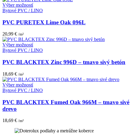
môžete
Tento
Výber možností
vybrať
produkt
Bytové PVC / LINO
na
má
stránke
viacero
PVC PURETEX Lime Oak 096L
produktu.
variantov.
Možnosti
20,99
€
/m²
si
môžete
Tento
Výber možností
vybrať
produkt
Bytové PVC / LINO
na
má
stránke
viacero
PVC BLACKTEX Zinc 996D – tmavo sivý betón
produktu.
variantov.
Možnosti
18,69
€
/m²
si
môžete
Tento
Výber možností
vybrať
produkt
Bytové PVC / LINO
na
má
stránke
viacero
PVC BLACKTEX Fumed Oak 966M – tmavo sivé
produktu.
variantov.
drevo
Možnosti
si
18,69
€
/m²
môžete
vybrať
na