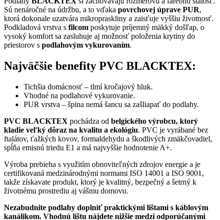
Podlahy
BLACKTEX
si zachovávajú rozmerovú a farebnú stálosť.
Sú nenáročné na údržbu, a to vďaka
povrchovej úprave PUR
,
ktorá dokonale uzatvára mikropraskliny a zaisťuje vyššiu životnosť.
Podkladová vrstva s
filcom
poskytuje príjemný mäkký došľap, o
vysoký komfort sa zasluhuje aj možnosť položenia krytiny do
priestorov s
podlahovým vykurovaním
.
Najväčšie benefity PVC BLACKTEX:
Tichšia domácnosť – tlmí kročajový hluk.
Vhodné na podlahové vykurovanie.
PUR vrstva – špina nemá šancu sa zašliapať do podlahy.
PVC BLACKTEX
pochádza od
belgického výrobcu, ktorý
kladie veľký dôraz na kvalitu a ekológiu
. PVC je vyrábané bez
ftalátov, ťažkých kovov, formaldehydu a škodlivých zmäkčovadiel,
spĺňa emisnú triedu E1 a má najvyššie hodnotenie A+.
Výroba prebieha s využitím obnoviteľných zdrojov energie a je
certifikovaná medzinárodnými normami ISO 14001 a ISO 9001,
takže získavate produkt, ktorý je kvalitný, bezpečný a šetrný k
životnému prostrediu aj vášmu domovu.
Nezabudnite podlahy doplniť praktickými lištami s káblovým
kanálikom. Vhodnú lištu nájdete nižšie medzi odporúčanými