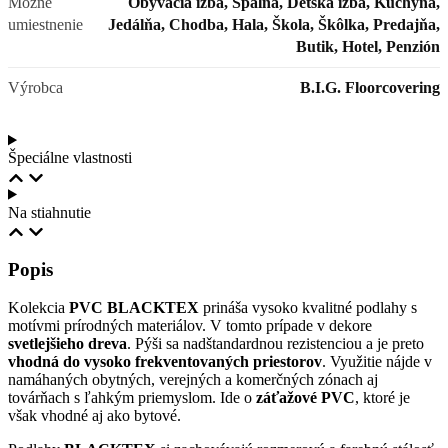
Možné
Obývacia izba, Spálňa, Detská izba, Kuchyňa,
umiestnenie
Jedálňa, Chodba, Hala, Škola, Škôlka, Predajňa,
Butik, Hotel, Penzión
Výrobca
B.I.G. Floorcovering
Špeciálne vlastnosti
Na stiahnutie
Popis
Kolekcia
PVC BLACKTEX
prináša vysoko kvalitné podlahy s
motívmi prírodných materiálov. V tomto prípade v dekore
svetlejšieho dreva
. Pýši sa nadštandardnou rezistenciou a je preto
vhodná do vysoko frekventovaných priestorov
. Využitie nájde v
namáhaných obytných, verejných a komerčných zónach aj
továrňach s ľahkým priemyslom. Ide o
záťažové PVC
, ktoré je
však vhodné aj ako bytové.