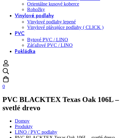
Orientálne kusové koberce
Rohožky
Vinylové podlahy
Vinylové podlahy lepené
Vinylové plávajúce podlahy ( CLICK )
PVC
Bytové PVC / LINO
Záťažové PVC / LINO
Pokládka
0
PVC BLACKTEX Texas Oak 106L –
svetlé drevo
Domov
Produkty
LINO / PVC podlahy
PVC BLACKTEX Texas Oak 106L – svetlé drevo