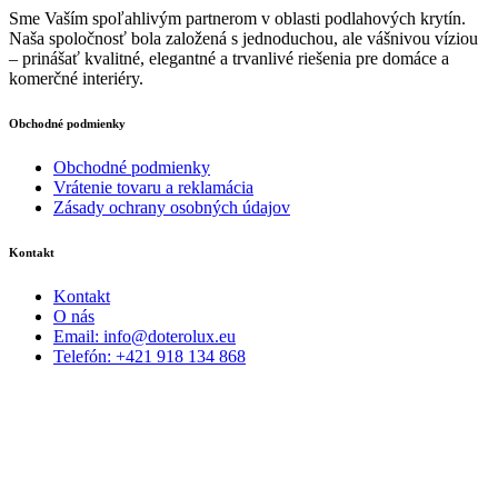
stránke
Sme Vaším spoľahlivým partnerom v oblasti podlahových krytín.
produktu.
Naša spoločnosť bola založená s jednoduchou, ale vášnivou víziou
– prinášať kvalitné, elegantné a trvanlivé riešenia pre domáce a
komerčné interiéry.
Obchodné podmienky
Obchodné podmienky
Vrátenie tovaru a reklamácia
Zásady ochrany osobných údajov
Kontakt
Kontakt
O nás
Email: info@doterolux.eu
Telefón: +421 918 134 868