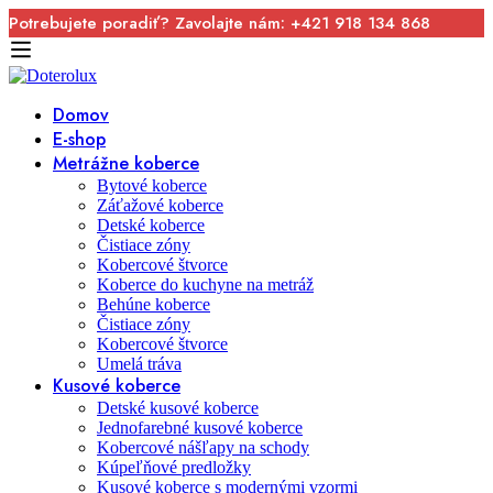
Potrebujete poradiť? Zavolajte nám: +421 918 134 868
Domov
E-shop
Metrážne koberce
Bytové koberce
Záťažové koberce
Detské koberce
Čistiace zóny
Kobercové štvorce
Koberce do kuchyne na metráž
Behúne koberce
Čistiace zóny
Kobercové štvorce
Umelá tráva
Kusové koberce
Detské kusové koberce
Jednofarebné kusové koberce
Kobercové nášľapy na schody
Kúpeľňové predložky
Kusové koberce s modernými vzormi