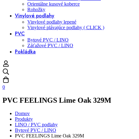
Orientálne kusové koberce
Rohožky
Vinylové podlahy
Vinylové podlahy lepené
Vinylové plávajúce podlahy ( CLICK )
PVC
Bytové PVC / LINO
Záťažové PVC / LINO
Pokládka
0
PVC FEELINGS Lime Oak 329M
Domov
Produkty
LINO / PVC podlahy
Bytové PVC / LINO
PVC FEELINGS Lime Oak 329M