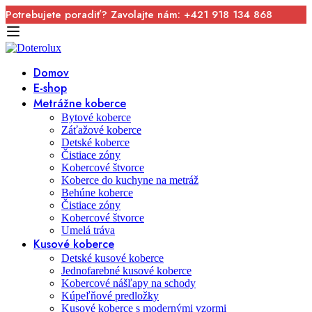
Potrebujete poradiť? Zavolajte nám: +421 918 134 868
Domov
E-shop
Metrážne koberce
Bytové koberce
Záťažové koberce
Detské koberce
Čistiace zóny
Kobercové štvorce
Koberce do kuchyne na metráž
Behúne koberce
Čistiace zóny
Kobercové štvorce
Umelá tráva
Kusové koberce
Detské kusové koberce
Jednofarebné kusové koberce
Kobercové nášľapy na schody
Kúpeľňové predložky
Kusové koberce s modernými vzormi