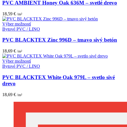
stránke
viacero
PVC AMBIENT Honey Oak 636M – svetlé drevo
produktu.
variantov.
Možnosti
18,59
€
/m²
si
môžete
Tento
Výber možností
vybrať
produkt
Bytové PVC / LINO
na
má
stránke
viacero
PVC BLACKTEX Zinc 996D – tmavo sivý betón
produktu.
variantov.
Možnosti
18,69
€
/m²
si
môžete
Tento
Výber možností
vybrať
produkt
Bytové PVC / LINO
na
má
stránke
viacero
PVC BLACKTEX White Oak 979L – svetlo sivé
produktu.
variantov.
drevo
Možnosti
si
18,69
€
/m²
môžete
vybrať
na
stránke
produktu.