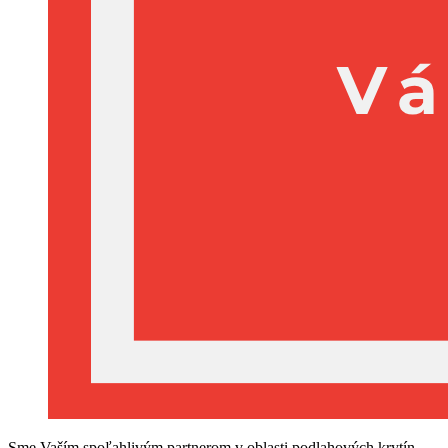
Sme Vaším spoľahlivým partnerom v oblasti podlahových krytín.