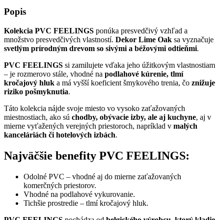
Popis
Kolekcia PVC FEELINGS
ponúka presvedčivý vzhľad a
množstvo presvedčivých vlastností.
Dekor Lime Oak
sa vyznačuje
svetlým prírodným drevom so sivými a béžovými odtieňmi
.
PVC FEELINGS
si zamilujete vďaka jeho úžitkovým vlastnostiam
– je rozmerovo stále, vhodné na
podlahové kúrenie, tlmí
kročajový hluk
a má vyšší koeficient šmykového trenia, čo
znižuje
riziko pošmyknutia
.
Táto kolekcia nájde svoje miesto vo vysoko zaťažovaných
miestnostiach, ako sú
chodby, obývacie izby, ale aj kuchyne
, aj v
mierne vyťažených verejných priestoroch, napríklad v
malých
kanceláriách či hotelových izbách
.
Najväčšie benefity PVC FEELINGS:
Odolné PVC – vhodné aj do mierne zaťažovaných
komerčných priestorov.
Vhodné na podlahové vykurovanie.
Tichšie prostredie – tlmí kročajový hluk.
PVC FEELINGS
pochádza od
belgického výrobcu, ktorý kladie