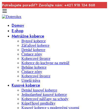
Potrebujete poradiť? Zavolajte nám: +421 918 134 868
Domov
E-shop
Metrážne koberce
Bytové koberce
Záťažové koberce
Detské koberce
Čistiace zóny
Kobercové štvorce
Koberce do kuchyne na metráž
Behúne koberce
Čistiace zóny
Kobercové štvorce
Umelá tráva
Kusové koberce
Detské kusové koberce
Jednofarebné kusové koberce
Kobercové nášľapy na schody
Kúpeľňové predložky
Kusové koberce s modernými vzormi