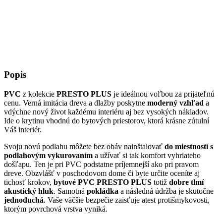
Popis
PVC
z kolekcie
PRESTO PLUS
je ideálnou voľbou za prijateľnú
cenu. Verná imitácia dreva a dlažby poskytne
moderný vzhľad
a
vdýchne nový život každému interiéru aj bez vysokých nákladov.
Ide o krytinu vhodnú do bytových priestorov, ktorá krásne zútulní
Váš interiér.
Svoju novú podlahu môžete bez obáv nainštalovať
do miestností s
podlahovým vykurovaním
a užívať si tak komfort vyhriateho
došľapu. Ten je pri PVC podstatne príjemnejší ako pri pravom
dreve. Obzvlášť v poschodovom dome či byte určite oceníte aj
tichosť krokov,
bytové PVC
PRESTO PLUS
totiž
dobre tlmí
akustický hluk
. Samotná
pokládka
a následná údržba je skutočne
jednoduchá
. Vaše väčšie bezpečie zaisťuje atest protišmykovosti,
ktorým povrchová vrstva vyniká.