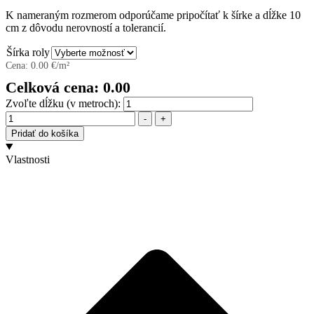
cena
cena
K nameraným rozmerom odporúčame pripočítať k šírke a dĺžke 10
bola:
je:
cm z dôvodu nerovností a tolerancií.
11,99 €.
8,99 €.
Šírka roly
Cena:
0.00
€/m²
Celková cena:
0.00
Zvoľte dĺžku (v metroch):
Množstvo
-
+
Pridať do košíka
Vlastnosti