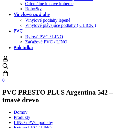
Orientálne kusové koberce
Rohožky
Vinylové podlahy
Vinylové podlahy lepené
Vinylové plávajúce podlahy ( CLICK )
PVC
Bytové PVC / LINO
Záťažové PVC / LINO
Pokládka
0
PVC PRESTO PLUS Argentina 542 –
tmavé drevo
Domov
Produkty
LINO / PVC podlahy
Bytové PVC / LINO