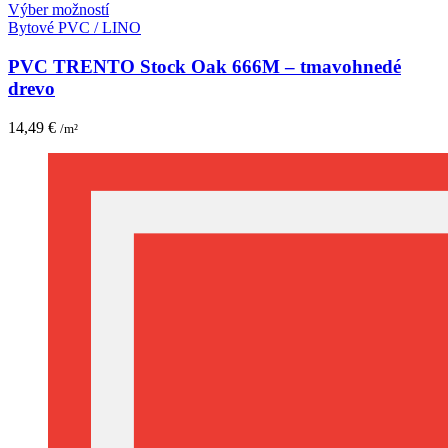
Tento
Výber možností
produkt
Bytové PVC / LINO
má
viacero
PVC TRENTO Stock Oak 666M – tmavohnedé
variantov.
drevo
Možnosti
si
14,49
€
/m²
môžete
vybrať
na
stránke
produktu.