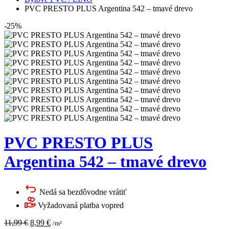
PVC PRESTO PLUS Argentina 542 – tmavé drevo
-25%
PVC PRESTO PLUS
Argentina 542 – tmavé drevo
Nedá sa bezdôvodne vrátiť
Vyžadovaná platba vopred
Pôvodná
Aktuálna
11,99
€
8,99
€
/m²