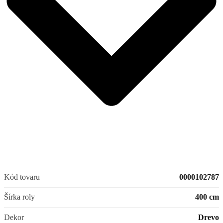
Kód tovaru
0000102787
Šírka roly
400 cm
Dekor
Drevo