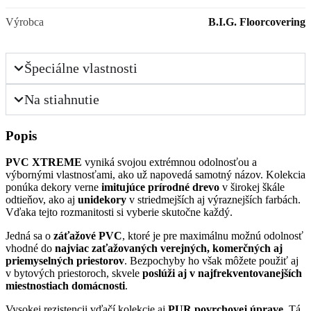
Výrobca
B.I.G. Floorcovering
Špeciálne vlastnosti
Na stiahnutie
Popis
PVC XTREME
vyniká svojou extrémnou odolnosťou a
výbornými vlastnosťami, ako už napovedá samotný názov. Kolekcia
ponúka dekory verne
imitujúce prírodné drevo
v širokej škále
odtieňov, ako aj
unidekory
v striedmejších aj výraznejších farbách.
Vďaka tejto rozmanitosti si vyberie skutočne každý.
Jedná sa o
záťažové PVC
, ktoré je pre maximálnu možnú odolnosť
vhodné do
najviac zaťažovaných verejných, komerčných aj
priemyselných priestorov
. Bezpochyby ho však môžete použiť aj
v bytových priestoroch, skvele
poslúži aj v najfrekventovanejších
miestnostiach domácnosti
.
Vysokej rezistencii vďačí kolekcie aj
PUR povrchovej úprave
. Tá