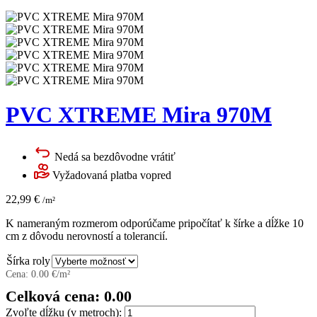
PVC XTREME Mira 970M
Nedá sa bezdôvodne vrátiť
Vyžadovaná platba vopred
22,99
€
/m²
K nameraným rozmerom odporúčame pripočítať k šírke a dĺžke 10
cm z dôvodu nerovností a tolerancií.
Šírka roly
Cena:
0.00
€/m²
Celková cena:
0.00
Zvoľte dĺžku (v metroch):