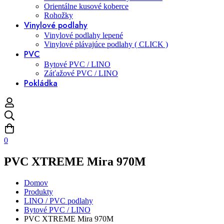
Orientálne kusové koberce
Rohožky
Vinylové podlahy
Vinylové podlahy lepené
Vinylové plávajúce podlahy ( CLICK )
PVC
Bytové PVC / LINO
Záťažové PVC / LINO
Pokládka
0
PVC XTREME Mira 970M
Domov
Produkty
LINO / PVC podlahy
Bytové PVC / LINO
PVC XTREME Mira 970M