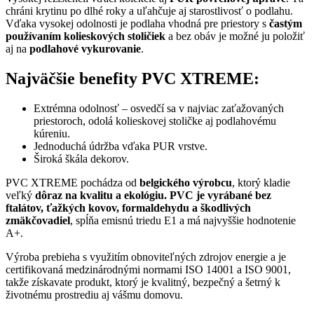
chráni krytinu po dlhé roky a uľahčuje aj starostlivosť o podlahu.
Vďaka vysokej odolnosti je podlaha vhodná pre priestory s
častým
používaním kolieskových stoličiek
a bez obáv je možné ju položiť
aj na
podlahové vykurovanie
.
Najväčšie benefity PVC XTREME:
Extrémna odolnosť – osvedčí sa v najviac zaťažovaných
priestoroch, odolá kolieskovej stoličke aj podlahovému
kúreniu.
Jednoduchá údržba vďaka PUR vrstve.
Široká škála dekorov.
PVC XTREME pochádza od
belgického výrobcu
, ktorý kladie
veľký
dôraz na kvalitu a ekológiu. PVC je vyrábané bez
ftalátov, ťažkých kovov, formaldehydu a škodlivých
zmäkčovadiel
, spĺňa emisnú triedu E1 a má najvyššie hodnotenie
A+.
Výroba prebieha s využitím obnoviteľných zdrojov energie a je
certifikovaná medzinárodnými normami ISO 14001 a ISO 9001,
takže získavate produkt, ktorý je kvalitný, bezpečný a šetrný k
životnému prostrediu aj vášmu domovu.