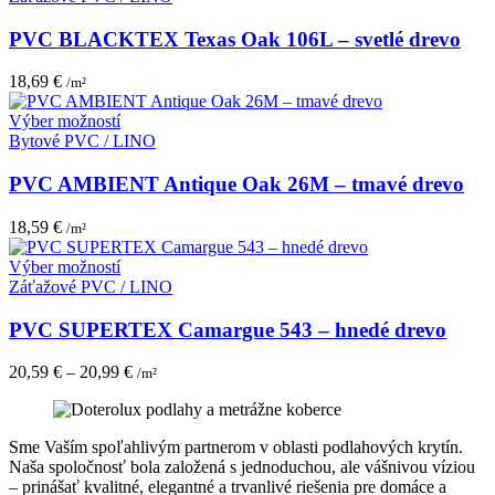
na
má
stránke
viacero
PVC BLACKTEX Texas Oak 106L – svetlé drevo
produktu.
variantov.
Možnosti
18,69
€
/m²
si
môžete
Tento
Výber možností
vybrať
produkt
Bytové PVC / LINO
na
má
stránke
viacero
PVC AMBIENT Antique Oak 26M – tmavé drevo
produktu.
variantov.
Možnosti
18,59
€
/m²
si
môžete
Tento
Výber možností
vybrať
produkt
Záťažové PVC / LINO
na
má
stránke
viacero
PVC SUPERTEX Camargue 543 – hnedé drevo
produktu.
variantov.
Možnosti
20,59
€
–
20,99
€
/m²
si
môžete
vybrať
na
Sme Vaším spoľahlivým partnerom v oblasti podlahových krytín.
stránke
Naša spoločnosť bola založená s jednoduchou, ale vášnivou víziou
produktu.
– prinášať kvalitné, elegantné a trvanlivé riešenia pre domáce a