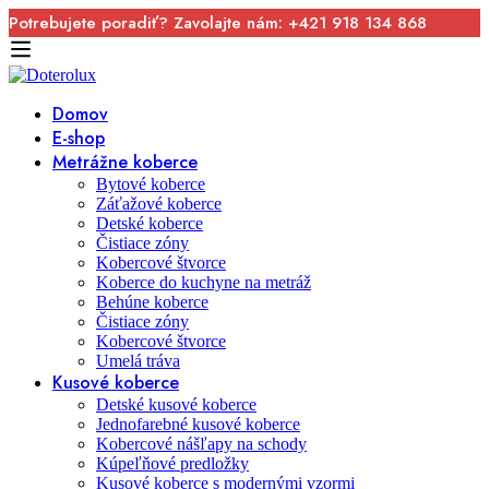
Potrebujete poradiť? Zavolajte nám: +421 918 134 868
Domov
E-shop
Metrážne koberce
Bytové koberce
Záťažové koberce
Detské koberce
Čistiace zóny
Kobercové štvorce
Koberce do kuchyne na metráž
Behúne koberce
Čistiace zóny
Kobercové štvorce
Umelá tráva
Kusové koberce
Detské kusové koberce
Jednofarebné kusové koberce
Kobercové nášľapy na schody
Kúpeľňové predložky
Kusové koberce s modernými vzormi