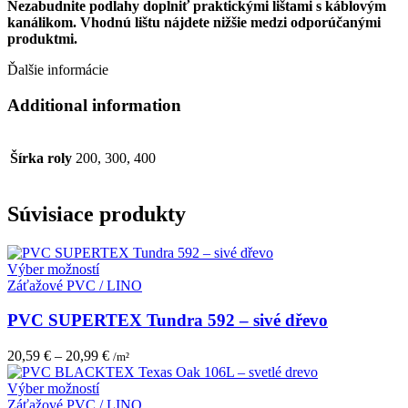
Nezabudnite podlahy doplniť praktickými lištami s káblovým
kanálikom. Vhodnú lištu nájdete nižšie medzi odporúčanými
produktmi.
Ďalšie informácie
Additional information
Šírka roly
200, 300, 400
Súvisiace produkty
Tento
Výber možností
produkt
Záťažové PVC / LINO
má
viacero
PVC SUPERTEX Tundra 592 – sivé dřevo
variantov.
Možnosti
20,59
€
–
20,99
€
/m²
si
môžete
Tento
Výber možností
vybrať
produkt
Záťažové PVC / LINO