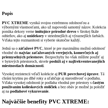
Popis
PVC XTREME
vyniká svojou extrémnou odolnosťou a
výbornými vlastnosťami, ako už napovedá samotný názov. Kolekcia
ponúka dekory verne
imitujúce prírodné drevo
v širokej škále
odtieňov, ako aj
unidekory
v striedmejších aj výraznejších farbách.
Vďaka tejto rozmanitosti si vyberie skutočne každý.
Jedná sa o
záťažové PVC
, ktoré je pre maximálnu možnú odolnosť
vhodné do
najviac zaťažovaných verejných, komerčných aj
priemyselných priestorov
. Bezpochyby ho však môžete použiť aj
v bytových priestoroch, skvele
poslúži aj v najfrekventovanejších
miestnostiach domácnosti
.
Vysokej rezistencii vďačí kolekcie aj
PUR povrchovej úprave
. Tá
chráni krytinu po dlhé roky a uľahčuje aj starostlivosť o podlahu.
Vďaka vysokej odolnosti je podlaha vhodná pre priestory s
častým
používaním kolieskových stoličiek
a bez obáv je možné ju položiť
aj na
podlahové vykurovanie
.
Najväčšie benefity PVC XTREME: