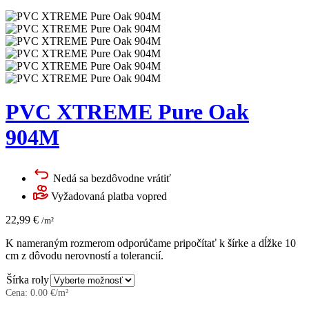
PVC XTREME Pure Oak
904M
Nedá sa bezdôvodne vrátiť
Vyžadovaná platba vopred
22,99
€
/m²
K nameraným rozmerom odporúčame pripočítať k šírke a dĺžke 10
cm z dôvodu nerovností a tolerancií.
Šírka roly
Cena:
0.00
€/m²