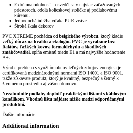
Extrémna odolnosť – osvedčí sa v najviac zaťažovaných
priestoroch, odolá kolieskovej stoličke aj podlahovému
kúreniu.
Jednoduchá údržba vďaka PUR vrstve.
Široká škála dekorov.
PVC XTREME pochádza od
belgického výrobcu
, ktorý kladie
veľký
dôraz na kvalitu a ekológiu. PVC je vyrábané bez
ftalátov, ťažkých kovov, formaldehydu a škodlivých
zmäkčovadiel
, spĺňa emisnú triedu E1 a má najvyššie hodnotenie
A+.
Výroba prebieha s využitím obnoviteľných zdrojov energie a je
certifikovaná medzinárodnými normami ISO 14001 a ISO 9001,
takže získavate produkt, ktorý je kvalitný, bezpečný a šetrný k
životnému prostrediu aj vášmu domovu.
Nezabudnite podlahy doplniť praktickými lištami s káblovým
kanálikom. Vhodnú lištu nájdete nižšie medzi odporúčanými
produktmi.
Ďalšie informácie
Additional information