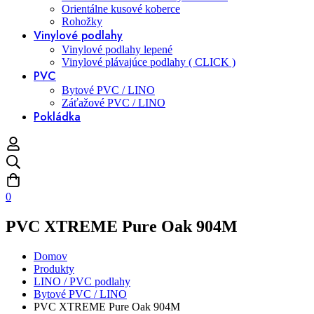
Orientálne kusové koberce
Rohožky
Vinylové podlahy
Vinylové podlahy lepené
Vinylové plávajúce podlahy ( CLICK )
PVC
Bytové PVC / LINO
Záťažové PVC / LINO
Pokládka
0
PVC XTREME Pure Oak 904M
Domov
Produkty
LINO / PVC podlahy
Bytové PVC / LINO
PVC XTREME Pure Oak 904M