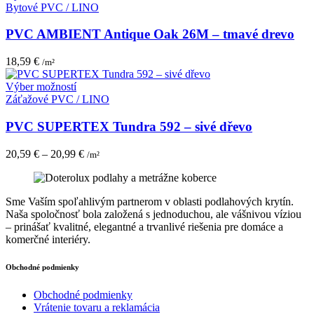
produkt
Bytové PVC / LINO
stránke
má
produktu.
viacero
PVC AMBIENT Antique Oak 26M – tmavé drevo
variantov.
Možnosti
18,59
€
/m²
si
môžete
Tento
Výber možností
vybrať
produkt
Záťažové PVC / LINO
na
má
stránke
viacero
PVC SUPERTEX Tundra 592 – sivé dřevo
produktu.
variantov.
Možnosti
20,59
€
–
20,99
€
/m²
si
môžete
vybrať
na
Sme Vaším spoľahlivým partnerom v oblasti podlahových krytín.
stránke
Naša spoločnosť bola založená s jednoduchou, ale vášnivou víziou
produktu.
– prinášať kvalitné, elegantné a trvanlivé riešenia pre domáce a
komerčné interiéry.
Obchodné podmienky
Obchodné podmienky
Vrátenie tovaru a reklamácia