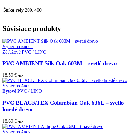
Šírka roly
200, 400
Súvisiace produkty
Tento
Výber možností
produkt
Záťažové PVC / LINO
má
viacero
PVC AMBIENT Silk Oak 603M – svetlé drevo
variantov.
Možnosti
18,59
€
/m²
si
môžete
Tento
Výber možností
vybrať
produkt
Bytové PVC / LINO
na
má
stránke
viacero
PVC BLACKTEX Columbian Oak 636L – svetlo
produktu.
variantov.
hnedé drevo
Možnosti
si
18,69
€
/m²
môžete
vybrať
Tento
Výber možností
na