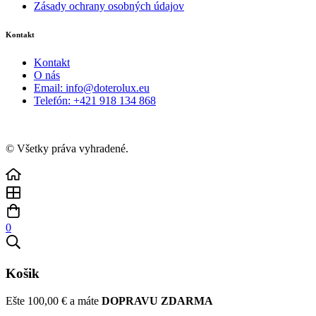
Zásady ochrany osobných údajov
Kontakt
Kontakt
O nás
Email: info@doterolux.eu
Telefón: +421 918 134 868
© Všetky práva vyhradené.
0
Košik
Ešte
100,00
€
a máte
DOPRAVU ZDARMA