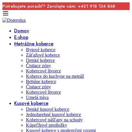
Potrebujete poradiť? Zavolajte nám: +421 918 134 868
Domov
E-shop
Metrážne koberce
Bytové koberce
Záťažové koberce
Detské koberce
Čistiace zóny
Kobercové štvorce
Koberce do kuchyne na metráž
Behúne koberce
Čistiace zóny
Kobercové štvorce
Umelá tráva
Kusové koberce
Detské kusové koberce
Jednofarebné kusové koberce
Kobercové nášľapy na schody
Kúpeľňové predložky
Kusové koberce s modernými vzormi