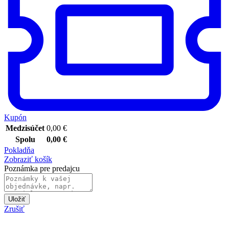
Kupón
Medzisúčet
0,00
€
Spolu
0,00
€
Pokladňa
Zobraziť košík
Poznámka pre predajcu
Uložiť
Zrušiť