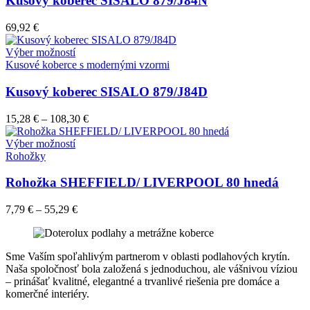
Kusový koberec SISALO 879/J84N
produktu.
variantov.
Možnosti
69,92
€
si
môžete
Tento
Výber možností
vybrať
produkt
Kusové koberce s modernými vzormi
na
má
stránke
viacero
Kusový koberec SISALO 879/J84D
produktu.
variantov.
Možnosti
15,28
€
–
108,30
€
si
môžete
Tento
Výber možností
vybrať
produkt
Rohožky
na
má
stránke
viacero
Rohožka SHEFFIELD/ LIVERPOOL 80 hnedá
produktu.
variantov.
Možnosti
7,79
€
–
55,29
€
si
môžete
vybrať
na
Sme Vaším spoľahlivým partnerom v oblasti podlahových krytín.
stránke
Naša spoločnosť bola založená s jednoduchou, ale vášnivou víziou
produktu.
– prinášať kvalitné, elegantné a trvanlivé riešenia pre domáce a
komerčné interiéry.