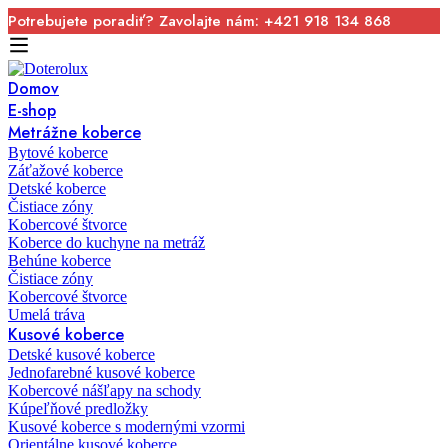
Potrebujete poradiť? Zavolajte nám: +421 918 134 868
Domov
E-shop
Metrážne koberce
Bytové koberce
Záťažové koberce
Detské koberce
Čistiace zóny
Kobercové štvorce
Koberce do kuchyne na metráž
Behúne koberce
Čistiace zóny
Kobercové štvorce
Umelá tráva
Kusové koberce
Detské kusové koberce
Jednofarebné kusové koberce
Kobercové nášľapy na schody
Kúpeľňové predložky
Kusové koberce s modernými vzormi
Orientálne kusové koberce