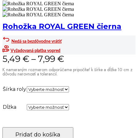
Rohožka ROYAL GREEN čierna
Nedá sa bezdôvodne vrátiť
Vyžadovaná platba vopred
5,49
€
–
7,99
€
K nameraným rozmerom odporúčame pripočítať k šírke a dĺžke 10 cm z
dôvodu nerovností a tolerancií.
Šírka roly
Dĺžka
Pridať do košíka