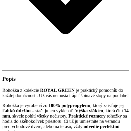
Popis
Rohožka z kolekcie
ROYAL GREEN
je praktický pomocník do
každej domácnosti. Už vás nemusia trápiť špinavé stopy na podlahe!
Rohožka je vyrobená zo
100% polypropylénu
, ktorý zaisťuje jej
ľahkú údržbu
– stačí ju len vyklepať.
Výška vlákien
, ktorá činí
14
mm
, skvele pohltí všetky nečistoty.
Praktické rozmery
rohožky sa
hodia do akéhokoľvek priestoru. Či už ju umiestnite na verandu
pred vchodové dvere, alebo na terasu, vždy
odvedie perfektnú