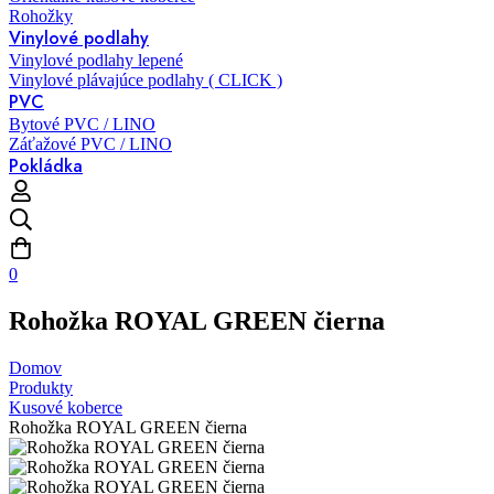
Rohožky
Vinylové podlahy
Vinylové podlahy lepené
Vinylové plávajúce podlahy ( CLICK )
PVC
Bytové PVC / LINO
Záťažové PVC / LINO
Pokládka
0
Rohožka ROYAL GREEN čierna
Domov
Produkty
Kusové koberce
Rohožka ROYAL GREEN čierna