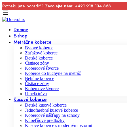
Potrebujete poradiť? Zavolajte nám: +421 918 134 868
Domov
E-shop
Metrážne koberce
Bytové koberce
Záťažové koberce
Detské koberce
Čistiace zóny
Kobercové štvorce
Koberce do kuchyne na metráž
Behúne koberce
Čistiace zóny
Kobercové štvorce
Umelá tráva
Kusové koberce
Detské kusové koberce
Jednofarebné kusové koberce
Kobercové nášľapy na schody
Kúpeľňové predložky
Kusové koberce s modernými vzormi