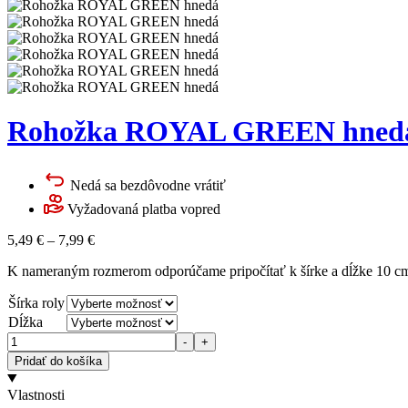
Rohožka ROYAL GREEN hned
Nedá sa bezdôvodne vrátiť
Vyžadovaná platba vopred
5,49
€
–
7,99
€
K nameraným rozmerom odporúčame pripočítať k šírke a dĺžke 10 cm 
Šírka roly
Dĺžka
Množstvo
-
+
Pridať do košíka
Vlastnosti