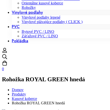
Orientálne kusové koberce
Rohožky
Vinylové podlahy
Vinylové podlahy lepené
Vinylové plávajúce podlahy ( CLICK )
PVC
Bytové PVC / LINO
Záťažové PVC / LINO
Pokládka
0
Rohožka ROYAL GREEN hnedá
Domov
Produkty
Kusové koberce
Rohožka ROYAL GREEN hnedá