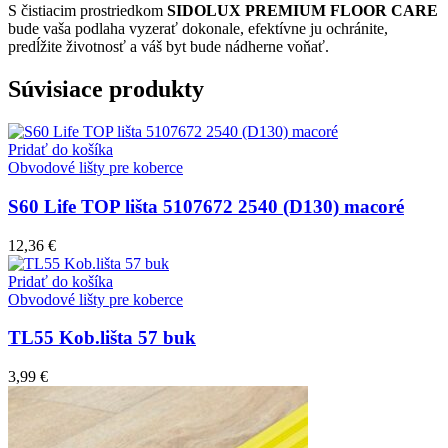
S čistiacim prostriedkom
SIDOLUX PREMIUM FLOOR CARE
bude vaša podlaha vyzerať dokonale, efektívne ju ochránite,
predĺžite životnosť a váš byt bude nádherne voňať.
Súvisiace produkty
Pridať do košíka
Obvodové lišty pre koberce
S60 Life TOP lišta 5107672 2540 (D130) macoré
12,36
€
Pridať do košíka
Obvodové lišty pre koberce
TL55 Kob.lišta 57 buk
3,99
€