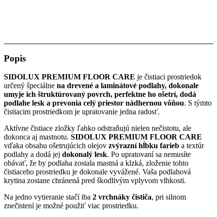
Popis
SIDOLUX PREMIUM FLOOR CARE
je čistiaci prostriedok
určený špeciálne
na drevené a laminátové podlahy, dokonale
umyje ich štruktúrovaný povrch, perfektne ho ošetrí, dodá
podlahe lesk a prevonia celý priestor nádhernou vôňou
. S týmto
čistiacim prostriedkom je upratovanie jedna radosť.
Aktívne čistiace zložky ľahko odstraňujú nielen nečistotu, ale
dokonca aj mastnotu.
SIDOLUX PREMIUM FLOOR CARE
vďaka obsahu ošetrujúcich olejov
zvýrazní hĺbku farieb
a textúr
podlahy a dodá jej
dokonalý lesk
. Po upratovaní sa nemusíte
obávať, že by podlaha zostala mastná a klzká, zloženie tohto
čistiaceho prostriedku je dokonale vyvážené. Vaša podlahová
krytina zostane chránená pred škodlivým vplyvom vlhkosti.
Na jedno vytieranie stačí iba
2 vrchnáky čističa
, pri silnom
znečistení je možné použiť viac prostriedku.