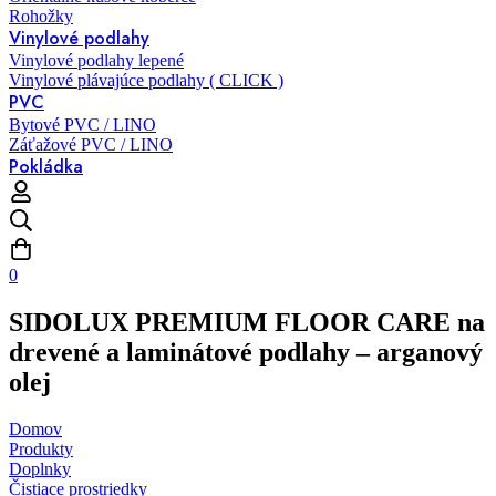
Rohožky
Vinylové podlahy
Vinylové podlahy lepené
Vinylové plávajúce podlahy ( CLICK )
PVC
Bytové PVC / LINO
Záťažové PVC / LINO
Pokládka
0
SIDOLUX PREMIUM FLOOR CARE na
drevené a laminátové podlahy – arganový
olej
Domov
Produkty
Doplnky
Čistiace prostriedky