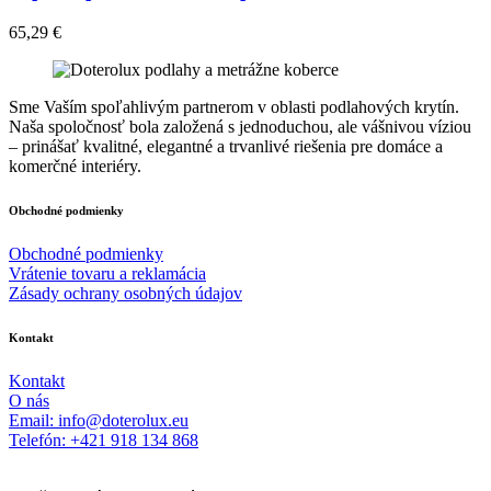
65,29
€
Sme Vaším spoľahlivým partnerom v oblasti podlahových krytín.
Naša spoločnosť bola založená s jednoduchou, ale vášnivou víziou
– prinášať kvalitné, elegantné a trvanlivé riešenia pre domáce a
komerčné interiéry.
Obchodné podmienky
Obchodné podmienky
Vrátenie tovaru a reklamácia
Zásady ochrany osobných údajov
Kontakt
Kontakt
O nás
Email: info@doterolux.eu
Telefón: +421 918 134 868