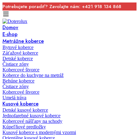
Potrebujete poradiť? Zavolajte nám: +421 918 134 868
Domov
E-shop
Metrážne koberce
Bytové koberce
Záťažové koberce
Detské koberce
Čistiace zóny
Kobercové štvorce
Koberce do kuchyne na metráž
Behúne koberce
Čistiace zóny
Kobercové štvorce
Umelá tráva
Kusové koberce
Detské kusové koberce
Jednofarebné kusové koberce
Kobercové nášľapy na schody
Kúpeľňové predložky
Kusové koberce s modernými vzormi
Orientálne kusové koberce