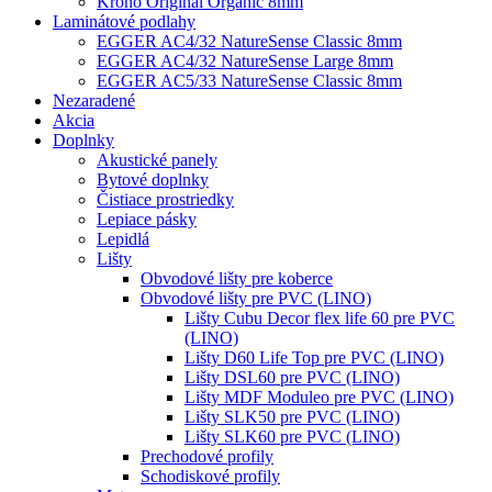
Krono Original Organic 8mm
Laminátové podlahy
EGGER AC4/32 NatureSense Classic 8mm
EGGER AC4/32 NatureSense Large 8mm
EGGER AC5/33 NatureSense Classic 8mm
Nezaradené
Akcia
Doplnky
Akustické panely
Bytové doplnky
Čistiace prostriedky
Lepiace pásky
Lepidlá
Lišty
Obvodové lišty pre koberce
Obvodové lišty pre PVC (LINO)
Lišty Cubu Decor flex life 60 pre PVC
(LINO)
Lišty D60 Life Top pre PVC (LINO)
Lišty DSL60 pre PVC (LINO)
Lišty MDF Moduleo pre PVC (LINO)
Lišty SLK50 pre PVC (LINO)
Lišty SLK60 pre PVC (LINO)
Prechodové profily
Schodiskové profily