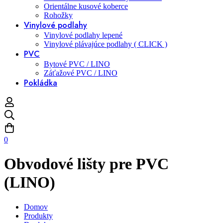
Orientálne kusové koberce
Rohožky
Vinylové podlahy
Vinylové podlahy lepené
Vinylové plávajúce podlahy ( CLICK )
PVC
Bytové PVC / LINO
Záťažové PVC / LINO
Pokládka
0
Obvodové lišty pre PVC
(LINO)
Domov
Produkty