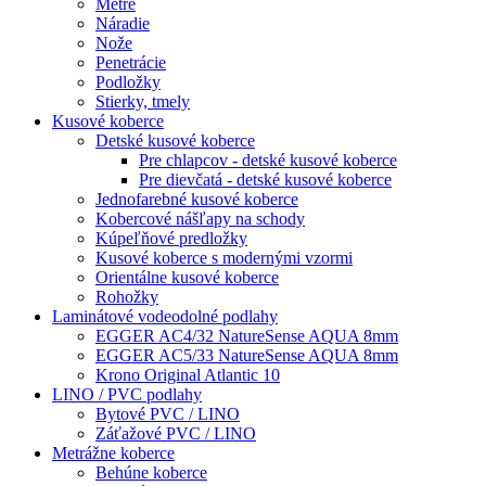
Metre
Náradie
Nože
Penetrácie
Podložky
Stierky, tmely
Kusové koberce
Detské kusové koberce
Pre chlapcov - detské kusové koberce
Pre dievčatá - detské kusové koberce
Jednofarebné kusové koberce
Kobercové nášľapy na schody
Kúpeľňové predložky
Kusové koberce s modernými vzormi
Orientálne kusové koberce
Rohožky
Laminátové vodeodolné podlahy
EGGER AC4/32 NatureSense AQUA 8mm
EGGER AC5/33 NatureSense AQUA 8mm
Krono Original Atlantic 10
LINO / PVC podlahy
Bytové PVC / LINO
Záťažové PVC / LINO
Metrážne koberce
Behúne koberce