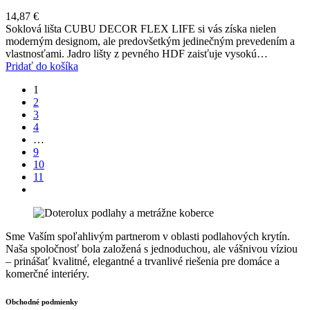
14,87
€
Soklová lišta CUBU DECOR FLEX LIFE si vás získa nielen
moderným designom, ale predovšetkým jedinečným prevedením a
vlastnosťami. Jadro lišty z pevného HDF zaisťuje vysokú…
Pridať do košíka
1
2
3
4
…
9
10
11
Sme Vaším spoľahlivým partnerom v oblasti podlahových krytín.
Naša spoločnosť bola založená s jednoduchou, ale vášnivou víziou
– prinášať kvalitné, elegantné a trvanlivé riešenia pre domáce a
komerčné interiéry.
Obchodné podmienky