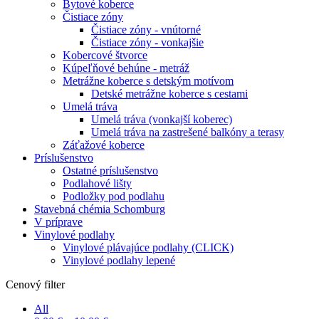
Bytové koberce
Čistiace zóny
Čistiace zóny - vnútorné
Čistiace zóny - vonkajšie
Kobercové štvorce
Kúpeľňové behúne - metráž
Metrážne koberce s detským motívom
Detské metrážne koberce s cestami
Umelá tráva
Umelá tráva (vonkajší koberec)
Umelá tráva na zastrešené balkóny a terasy
Záťažové koberce
Príslušenstvo
Ostatné príslušenstvo
Podlahové lišty
Podložky pod podlahu
Stavebná chémia Schomburg
V príprave
Vinylové podlahy
Vinylové plávajúce podlahy (CLICK)
Vinylové podlahy lepené
Cenový filter
All