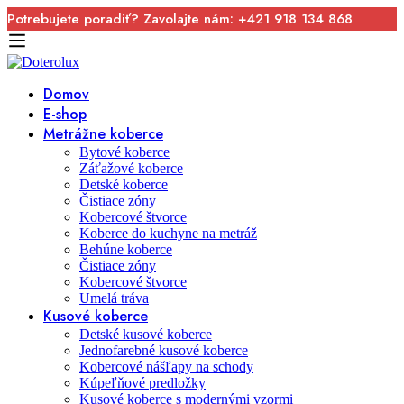
Potrebujete poradiť? Zavolajte nám: +421 918 134 868
Domov
E-shop
Metrážne koberce
Bytové koberce
Záťažové koberce
Detské koberce
Čistiace zóny
Kobercové štvorce
Koberce do kuchyne na metráž
Behúne koberce
Čistiace zóny
Kobercové štvorce
Umelá tráva
Kusové koberce
Detské kusové koberce
Jednofarebné kusové koberce
Kobercové nášľapy na schody
Kúpeľňové predložky
Kusové koberce s modernými vzormi