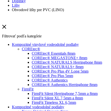
Doplnky
Lišty
Obvodové lišty pre PVC (LINO)
Filtrovať podľa kategórie
Kompozitné vinylové vodeodolné podlahy
COREtec®
COREtec® Essentials 8mm
COREtec® MEGASTONE+ 8mm
COREtec® NATURALS Herringbone 8mm
COREtec® NATURALS+ 8mm
COREtec® Pro Plus 4V Long 5mm
COREtec® Pro Plus 5mm
COREtec® Authentics
COREtec® Authentics Herringbone 8mm
FirmFit
FirmFit Silent Herringbone 7,5mm a 8mm
FirmFit Silent XL 7,5mm a 8mm
FirmFit Timeless XL 6,5mm
Kompozitné vodeodolné podlahy