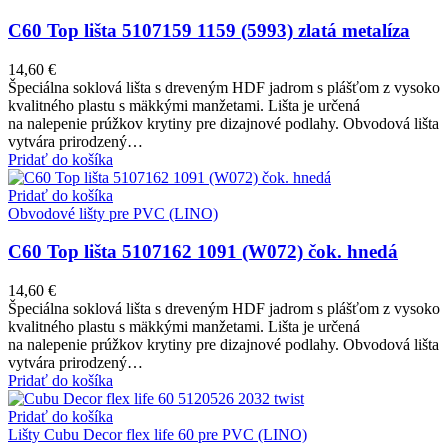
C60 Top lišta 5107159 1159 (5993) zlatá metalíza
14,60
€
Špeciálna soklová lišta s dreveným HDF jadrom s plášťom z vysoko
kvalitného plastu s mäkkými manžetami. Lišta je určená
na nalepenie prúžkov krytiny pre dizajnové podlahy. Obvodová lišta
vytvára prirodzený…
Pridať do košíka
Pridať do košíka
Obvodové lišty pre PVC (LINO)
C60 Top lišta 5107162 1091 (W072) čok. hnedá
14,60
€
Špeciálna soklová lišta s dreveným HDF jadrom s plášťom z vysoko
kvalitného plastu s mäkkými manžetami. Lišta je určená
na nalepenie prúžkov krytiny pre dizajnové podlahy. Obvodová lišta
vytvára prirodzený…
Pridať do košíka
Pridať do košíka
Lišty Cubu Decor flex life 60 pre PVC (LINO)