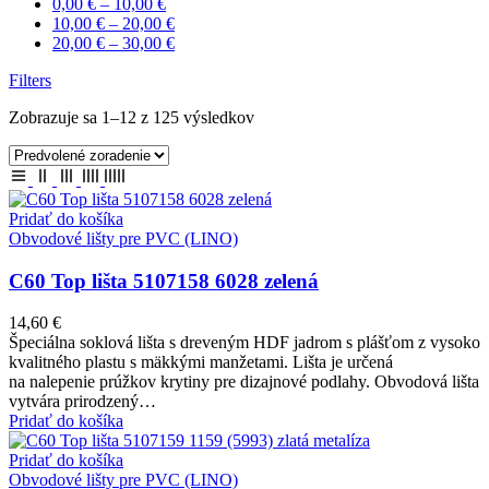
0,00
€
–
10,00
€
10,00
€
–
20,00
€
20,00
€
–
30,00
€
Filters
Zobrazuje sa 1–12 z 125 výsledkov
Pridať do košíka
Obvodové lišty pre PVC (LINO)
C60 Top lišta 5107158 6028 zelená
14,60
€
Špeciálna soklová lišta s dreveným HDF jadrom s plášťom z vysoko
kvalitného plastu s mäkkými manžetami. Lišta je určená
na nalepenie prúžkov krytiny pre dizajnové podlahy. Obvodová lišta
vytvára prirodzený…
Pridať do košíka
Pridať do košíka
Obvodové lišty pre PVC (LINO)